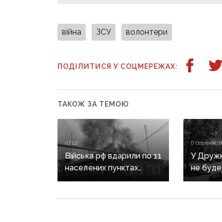
війна
ЗСУ
волонтери
ПОДІЛИТИСЯ У СОЦМЕРЕЖАХ:
ТАКОЖ ЗА ТЕМОЮ
07:12
6 серпня, 1
Війська рф вдарили по 11
У Дружкі
населених пунктах
не буде
Донеччини: одна людина
сезону:
загинула, п’ятеро
наближа
поранені
інфраст
критичн