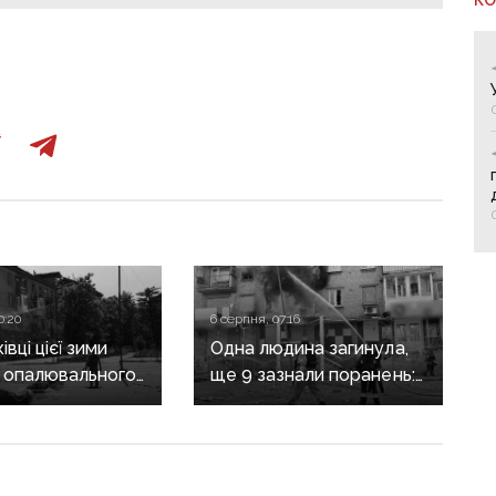
0:20
6 серпня, 07:16
вці цієї зими
Одна людина загинула,
 опалювального
ще 9 зазнали поранень:
 фронт
воєнні злочини
ється,
рф на Донеччині
руктура
о зруйнована