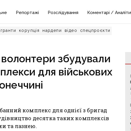
ьне
Репортажі
Розслідування
Коментарі / Аналіти
гранти
корупція
нардепи
відео
спецпроєкти
: волонтери збудували
мплекси для військових
онеччині
банний комплекс для однієї з бригад
удівництво десятка таких комплексів
и та лазнею.