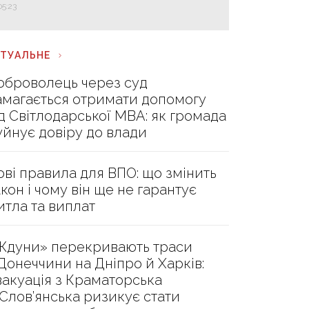
05:23
КТУАЛЬНЕ
оброволець через суд
амагається отримати допомогу
ід Світлодарської МВА: як громада
уйнує довіру до влади
ові правила для ВПО: що змінить
акон і чому він ще не гарантує
итла та виплат
Ждуни» перекривають траси
 Донеччини на Дніпро й Харків:
вакуація з Краматорська
 Слов’янська ризикує стати