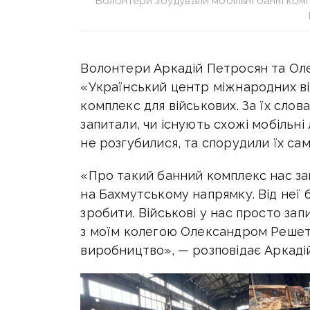
Волонтери збудували мобільні банні комп
Волонтери Аркадій Петросян та Оле
«Український центр міжнародних в
комплекс для військових. За їх слов
запитали, чи існують схожі мобільні 
не розгубилися, та спорудили їх самі
«Про такий банний комплекс нас зап
на Бахмутському напрямку. Від неї б
зробити. Військові у нас просто запи
з моїм колегою Олександром Решетк
виробництво», — розповідає Аркаді