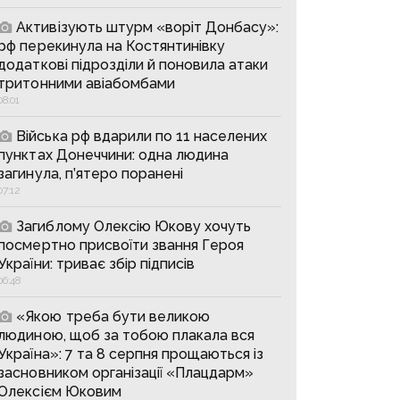
Активізують штурм «воріт Донбасу»:
рф перекинула на Костянтинівку
додаткові підрозділи й поновила атаки
тритонними авіабомбами
08:01
Війська рф вдарили по 11 населених
пунктах Донеччини: одна людина
загинула, п’ятеро поранені
07:12
Загиблому Олексію Юкову хочуть
посмертно присвоїти звання Героя
України: триває збір підписів
06:48
«Якою треба бути великою
людиною, щоб за тобою плакала вся
Україна»: 7 та 8 серпня прощаються із
засновником організації «Плацдарм»
Олексієм Юковим