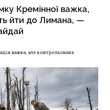
мку Кремінної важка,
ть йти до Лимана, —
айдай
ція важка, але контрольована