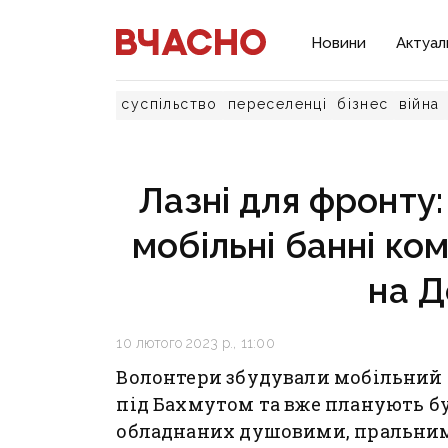
Новини
Актуал
суспільство
переселенці
бізнес
війна
Лазні для фронту
мобільні банні ко
на Д
10 лютого 2023 р., 11:00
Волонтери збудували мобільний 
під Бахмутом та вже планують б
обладнаних душовими, пральним