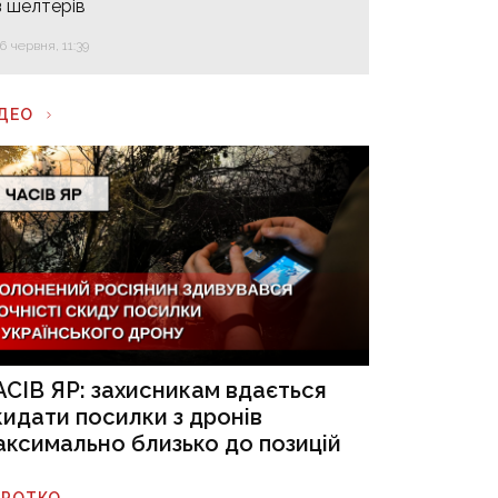
з шелтерів
16 червня, 11:39
ІДЕО
АСІВ ЯР: захисникам вдається
кидати посилки з дронів
аксимально близько до позицій
ОРОТКО