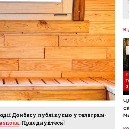
В
Ч
с
м
одії Донбасу публікуємо у телеграм-
hasnoua
. Приєднуйтеся!
К