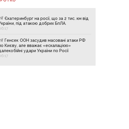
Єкатеринбург на росії, що за 2 тис. км від
України, під атакою добрих БпЛА.
06:17
Генсек ООН засудив масовані атаки РФ
по Києву, але вважає «ескалацією»
далекобійні удари України по Росії
06:17