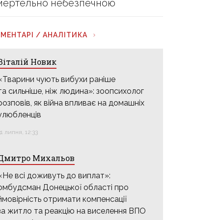
мертельно небезпечною
МЕНТАРІ / АНАЛІТИКА
Віталій Новик
«Тварини чують вибухи раніше
та сильніше, ніж людина»: зоопсихолог
розповів, як війна впливає на домашніх
улюбленців
31 липня, 12:33
Дмитро Михальов
«Не всі доживуть до виплат»:
омбудсман Донецької області про
ймовірність отримати компенсації
за житло та реакцію на виселення ВПО