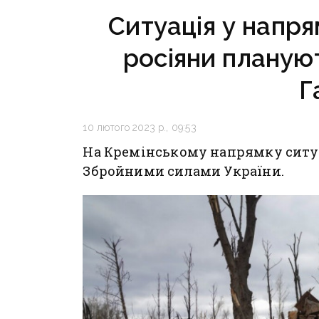
Ситуація у напря
росіяни планую
Г
10 лютого 2023 р., 09:53
На Кремінському напрямку ситуа
Збройними силами України.