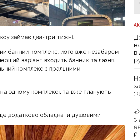
А
Д
су займає два-три тижні.
н
ьний банний комплекс, його вже незабаром
в
р
перший варіант входить банник та лазня.
льний комплекс з пральними
Н
з
на одному комплексі, та вже планують
ж
«
ь ще додатково обладнати душовими.
з
е
й