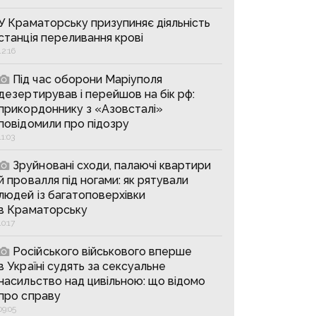
У Краматорську призупиняє діяльність
станція переливання крові
12:16
Під час оборони Маріуполя
дезертирував і перейшов на бік рф:
прикордоннику з «Азовсталі»
повідомили про підозру
11:03
Зруйновані сходи, палаючі квартири
й провалля під ногами: як рятували
людей із багатоповерхівки
в Краматорську
10:17
Російського військового вперше
в Україні судять за сексуальне
насильство над цивільною: що відомо
про справу
09:05