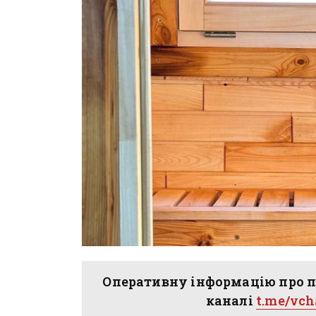
Оперативну інформацію про п
каналі
t.me/vc