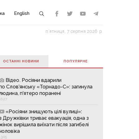
ка
English
пʼятниця, 7 серпня 2026 р.
ОСТАННІ НОВИНИ
ПОПУЛЯРНE
Відео. Росіяни вдарили
по Слов’янську «Торнадо-С»: загинула
людина, п’ятеро поранені
16:27
«Росіяни знищують цілі вулиці»:
з Дружківки триває евакуація, одна з
жінок вирішила виїхати після загибелі
чоловіка
13:05