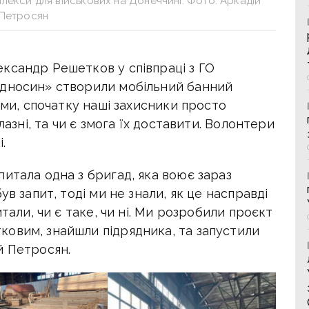
лекси для військових на Донеччині. Фото: Аркадій
Петросян
ксандр Решетков у співпраці з ГО
ідносин» створили мобільний банний
ами, спочатку наші захисники просто
лазні, та чи є змога їх доставити. Волонтери
.
итала одна з бригад, яка воює зараз
ув запит, тоді ми не знали, як це насправді
тали, чи є таке, чи ні. Ми розробили проєкт
овим, знайшли підрядника, та запустили
й Петросян.