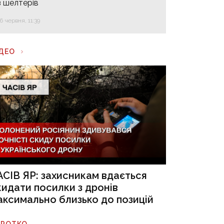
з шелтерів
16 червня, 11:39
ІДЕО
АСІВ ЯР: захисникам вдається
кидати посилки з дронів
аксимально близько до позицій
ОРОТКО