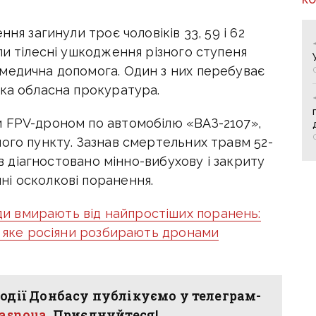
ня загинули троє чоловіків 33, 59 і 62
ли тілесні ушкодження різного ступеня
медична допомога. Один з них перебуває
ька обласна прокуратура.
 FPV-дроном по автомобілю «ВАЗ-2107»,
ого пункту. Зазнав смертельних травм 52-
ів діагностовано мінно-вибухову і закриту
і осколкові поранення.
и вмирають від найпростіших поранень:
, яке росіяни розбирають дронами
одії Донбасу публікуємо у телеграм-
hasnoua
. Приєднуйтеся!