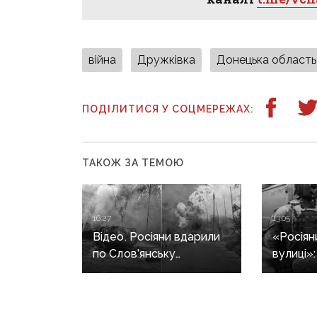
війна
Дружківка
Донецька область
ПОДІЛИТИСЯ У СОЦМЕРЕЖАХ:
ТАКОЖ ЗА ТЕМОЮ
16:27
13:05
Відео. Росіяни вдарили
«Росіян
по Слов’янську
вулиці»
«Торнадо-С»: загинула
триває 
людина, п’ятеро
жінок в
поранені
після за