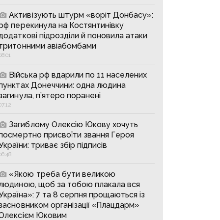
Активізують штурм «воріт Донбасу»:
рф перекинула на Костянтинівку
додаткові підрозділи й поновила атаки
тритонними авіабомбами
08:01
Війська рф вдарили по 11 населених
пунктах Донеччини: одна людина
загинула, п’ятеро поранені
07:12
Загиблому Олексію Юкову хочуть
посмертно присвоїти звання Героя
України: триває збір підписів
06:48
«Якою треба бути великою
людиною, щоб за тобою плакала вся
Україна»: 7 та 8 серпня прощаються із
засновником організації «Плацдарм»
Олексієм Юковим