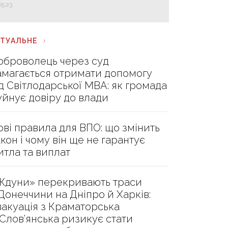
05:23
КТУАЛЬНЕ
оброволець через суд
амагається отримати допомогу
ід Світлодарської МВА: як громада
уйнує довіру до влади
ові правила для ВПО: що змінить
акон і чому він ще не гарантує
итла та виплат
Ждуни» перекривають траси
 Донеччини на Дніпро й Харків:
вакуація з Краматорська
 Слов’янська ризикує стати