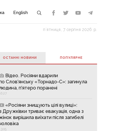
ка
English
пʼятниця, 7 серпня 2026 р.
ОСТАННІ НОВИНИ
ПОПУЛЯРНE
Відео. Росіяни вдарили
по Слов’янську «Торнадо-С»: загинула
людина, п’ятеро поранені
16:27
«Росіяни знищують цілі вулиці»:
з Дружківки триває евакуація, одна з
жінок вирішила виїхати після загибелі
чоловіка
13:05