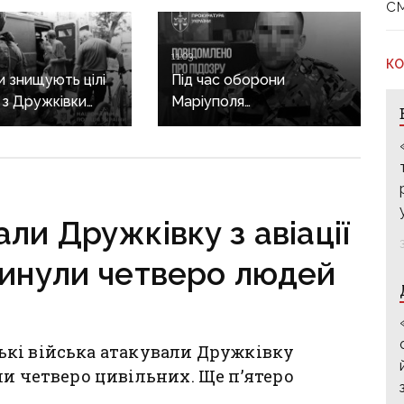
с
11:03
КО
и знищують цілі
Під час оборони
: з Дружківки
Маріуполя
евакуація, одна з
дезертирував і
ирішила виїхати
перейшов на бік рф:
гибелі чоловіка
прикордоннику
з «Азовсталі»
повідомили про підозру
ли Дружківку з авіації
гинули четверо людей
йські війська атакували Дружківку
ли четверо цивільних. Ще п’ятеро