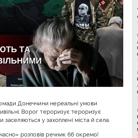
ромади Донеччини нереальні умови
цивільні. Ворог тероризує тероризує
и заселяються у захоплені міста й села.
часно» розповів речник 66 окремої