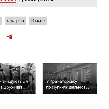
обстріли
Вчасно
12:16
и знищують цілі
У Краматорську
: з Дружківки
призупиняє діяльність
евакуація, одна з
станція переливання
ирішила виїхати
крові
гибелі чоловіка