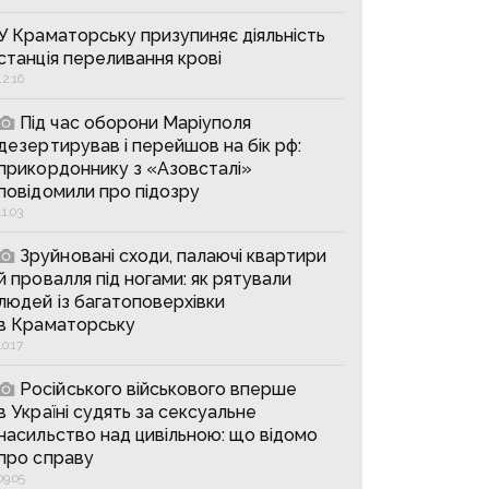
У Краматорську призупиняє діяльність
станція переливання крові
12:16
Під час оборони Маріуполя
дезертирував і перейшов на бік рф:
прикордоннику з «Азовсталі»
повідомили про підозру
11:03
Зруйновані сходи, палаючі квартири
й провалля під ногами: як рятували
людей із багатоповерхівки
в Краматорську
10:17
Російського військового вперше
в Україні судять за сексуальне
насильство над цивільною: що відомо
про справу
09:05