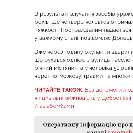
В результаті влучання засобів уражен
років. Ще четверо чоловіків отрима
тяжкості. Постраждалим надається 
у важкому стані, повідомляє Донец
Вже через годину окупанти вдарили
що рухався однією з вулиць населен
річний містянин, а у чоловіка 51 рок
черепно-мозкову травми та множинн
ЧИТАЙТЕ ТАКОЖ:
Без допомоги люд
як цивільні виживають у Добропіллі
й авіабомбами
Оперативну інформацію про п
каналі
t.me/vc