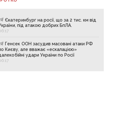
Єкатеринбург на росії, що за 2 тис. км від
України, під атакою добрих БпЛА.
06:17
Генсек ООН засудив масовані атаки РФ
по Києву, але вважає «ескалацією»
далекобійні удари України по Росії
06:17