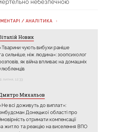
мертельно небезпечною
МЕНТАРІ / АНАЛІТИКА
Віталій Новик
«Тварини чують вибухи раніше
та сильніше, ніж людина»: зоопсихолог
розповів, як війна впливає на домашніх
улюбленців
31 липня, 12:33
Дмитро Михальов
«Не всі доживуть до виплат»:
омбудсман Донецької області про
ймовірність отримати компенсації
за житло та реакцію на виселення ВПО