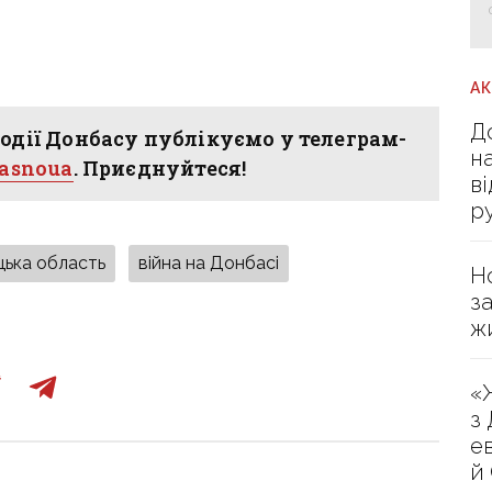
А
Д
одії Донбасу публікуємо у телеграм-
н
hasnoua
. Приєднуйтеся!
в
р
ька область
війна на Донбасі
Н
з
ж
«
з
е
й