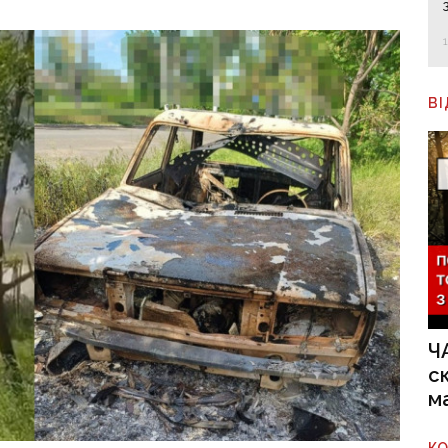
В
Ч
с
м
К