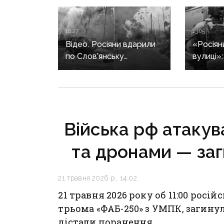
16:27
13:05
Відео. Росіяни вдарили
«Росіян
по Слов’янську
вулиці»
«Торнадо-С»: загинула
триває 
людина, п’ятеро
жінок в
поранені
після за
Війська рф атакува
та дронами — за
21 травня 2026 р., 14:02
21 травня 2026 року об 11:00 росі
трьома «ФАБ-250» з УМПК, загину
дістали поранення.