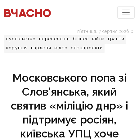
пʼятниця, 7 серпня 2026 р.
суспільство
переселенці
бізнес
війна
гранти
корупція
нардепи
відео
спецпроєкти
Московського попа зі
Слов’янська, який
святив «міліцію днр» і
підтримує росіян,
київська УПЦ хоче