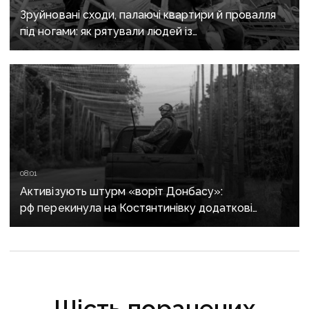
Зруйновані сходи, палаючі квартири й провалля
під ногами: як рятували людей із
багатоповерхівки в Краматорську
08:01
Активізують штурм «воріт Донбасу»:
рф перекинула на Костянтинівку додаткові
підрозділи й поновила атаки тритонними
авіабомбами
Шість поранених