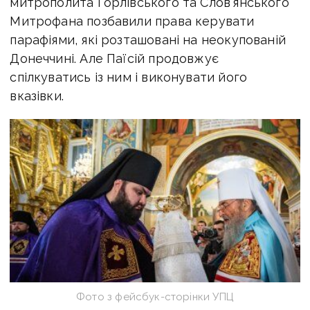
митрополита Горлівського та Слов’янського
Митрофана позбавили права керувати
парафіями, які розташовані на неокупованій
Донеччині. Але Паїсій продовжує
спілкуватись із ним і виконувати його
вказівки.
Фото з фейсбук-сторінки УПЦ