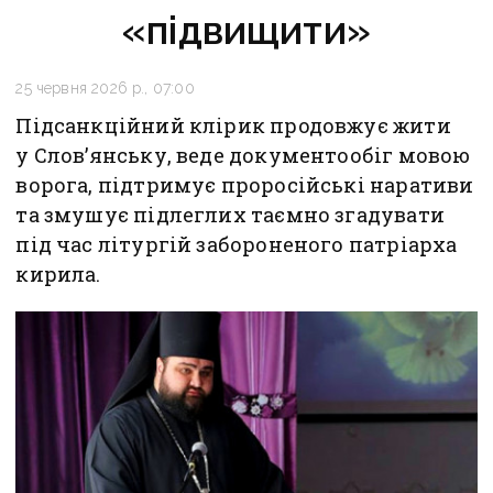
«підвищити»
25 червня 2026 р., 07:00
Підсанкційний клірик продовжує жити
у Слов’янську, веде документообіг мовою
ворога, підтримує проросійські наративи
та змушує підлеглих таємно згадувати
під час літургій забороненого патріарха
кирила.