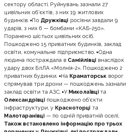
сектору області. Руйнувань зазнали 27
цивільних об'єктів, з них 19 житлових
будинків. ▪По
Дружківці
росіяни завдали 9
ударів, з них 6 — бомбами «КАБ-250».
Поранено шістьох цивільних осіб.
Пошкоджено 15 приватних будинків, заклад
освіти, комунальне підприємство. ▪Одна
людина постраждала в
Самійлівці
внаслідок
удару двох БпЛА «Молнія-2». Пошкоджено 2
приватних будинки. ▪На
Краматорськ
ворог
спрямував три дрони — пошкоджень зазнали
заклад освіти та АЗС. ▪У
Миколаївці
та
Олександрівці
пошкоджено об'єкти
інфраструктури, у
Красноторці
та
Малотаранівці
— по одній приватній оселі.
Також встановлено інформацію про трьох
поранених у Дружківці, які постраждали