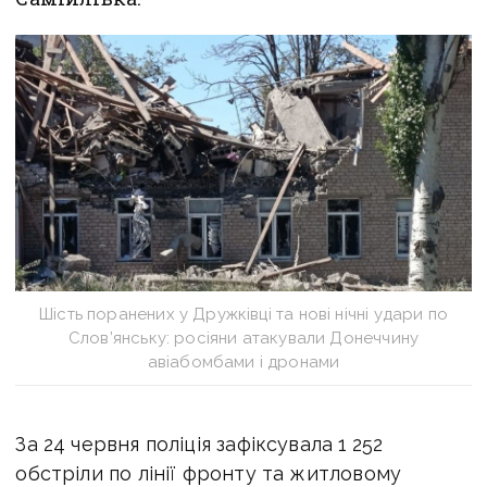
Шість поранених у Дружківці та нові нічні удари по
Слов’янську: росіяни атакували Донеччину
авіабомбами і дронами
За 24 червня поліція зафіксувала 1 252
обстріли по лінії фронту та житловому