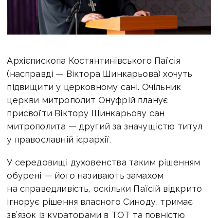
Архієпископа Костянтинівського Паїсія
(насправді — Віктора Шинкарьова) хочуть
підвищити у церковному сані. Очільник
церкви митрополит Онуфрій планує
присвоїти Віктору Шинкарьову сан
митрополита — другий за значущістю титул
у православній ієрархії.
У середовищі духовенства таким рішенням
обурені — його називають замахом
на справедливість, оскільки Паїсій відкрито
ігнорує рішення власного Синоду, тримає
зв’язок із кураторами в ТОТ та повністю