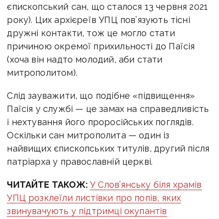
єпископський сан, що сталося 13 червня 2021
року). Цих архієреїв УПЦ пов’язують тісні
дружні контакти, тож це могло стати
причиною окремої прихильності до Паїсія
(хоча він надто молодий, аби стати
митрополитом).
Слід зауважити, що подібне «підвищення»
Паїсія у службі — це замах на справедливість
і нехтування його проросійських поглядів.
Оскільки сан митрополита — один із
найвищих єпископських титулів, другий після
патріарха у православній церкві.
ЧИТАЙТЕ ТАКОЖ:
У Слов’янську біля храмів
УПЦ розклеїли листівки про попів, яких
звинувачують у підтримці окупантів