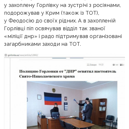
у захоплену Горлівку на зустрічі з росіянами,
подорожував у Крим (також із ТОТ),
у Феодосію до своїх рідних. А в захопленій
Горлівці піп освячував відділ так званої
«міліції днр» і радо підтримував організовані
загарбниками заходи на ТОТ.