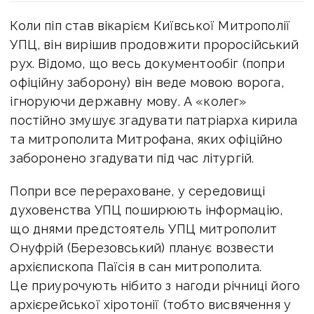
Коли піп став вікарієм Київської Митрополії
УПЦ, він вирішив продовжити проросійський
рух. Відомо, що весь документообіг (попри
офіційну заборону) він веде мовою ворога,
ігноруючи державну мову. А «колег»
постійно змушує згадувати патріарха кирила
та митрополита Митрофана, яких офіційно
заборонено згадувати під час літургій.
Попри все перераховане, у середовищі
духовенства УПЦ поширюють інформацію,
що днями предстоятель УПЦ митрополит
Онуфрій (Березовський) планує возвести
архієпископа Паїсія в сан митрополита.
Це приурочують нібито з нагоди річниці його
архієрейської хіротонії (тобто висвячення у