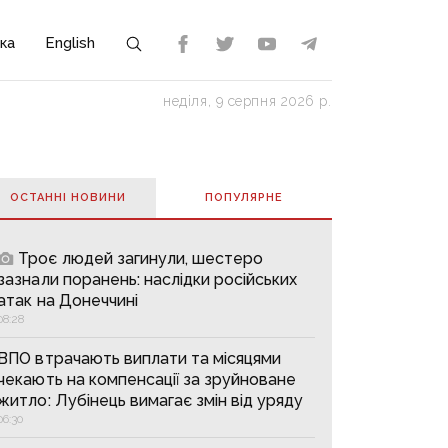
ка
English
неділя, 9 серпня 2026 р.
ОСТАННІ НОВИНИ
ПОПУЛЯРНE
Троє людей загинули, шестеро
зазнали поранень: наслідки російських
атак на Донеччині
08:28
ВПО втрачають виплати та місяцями
чекають на компенсації за зруйноване
житло: Лубінець вимагає змін від уряду
06:30