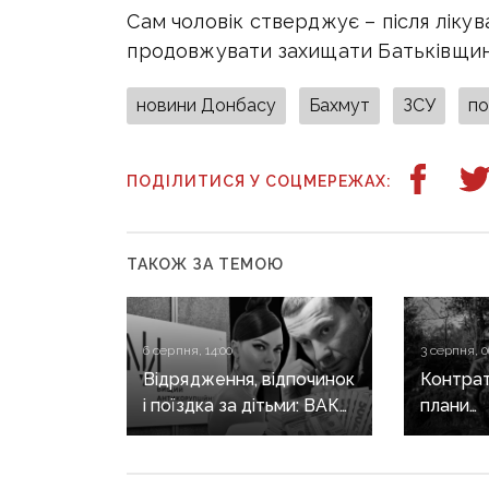
Сам чоловік стверджує – після ліку
продовжувати захищати Батьківщин
новини Донбасу
Бахмут
ЗСУ
по
ПОДІЛИТИСЯ У СОЦМЕРЕЖАХ:
ТАКОЖ ЗА ТЕМОЮ
6 серпня, 14:00
3 серпня, 0
Відрядження, відпочинок
Контрат
і поїздка за дітьми: ВАКС
плани
знову відмовив
рф на С
Кириленкам у виїзді
напрямк
за кордон