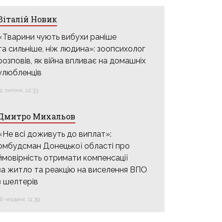
Віталій Новик
«Тварини чують вибухи раніше
та сильніше, ніж людина»: зоопсихолог
розповів, як війна впливає на домашніх
улюбленців
31 липня, 12:33
Дмитро Михальов
«Не всі доживуть до виплат»:
омбудсман Донецької області про
ймовірність отримати компенсації
за житло та реакцію на виселення ВПО
з шелтерів
16 червня, 11:39