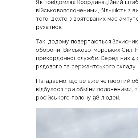
Як повідомляє Координаційний штаб
військовополоненими, більшість з в
того, дехто з врятованих має ампут
рухатися.
Так, додому повертаються Захисники
оборони, Військово-морських Сил, Н
прикордонної служби. Серед них 4 
рядового та сержантського складу
Нагадаємо, що це вже четвертий об
відбулося три обміни полоненими, п
російського полону 98 людей.