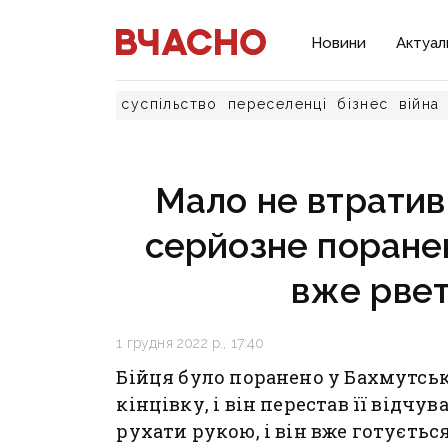
Новини
Актуал
суспільство
переселенці
бізнес
війна
Мало не втратив
серйозне поранен
вже рвет
1 грудня 2022 р., 17:40
Бійця було поранено у Бахмутськ
кінцівку, і він перестав її відч
рухати рукою, і він вже готуєтьс