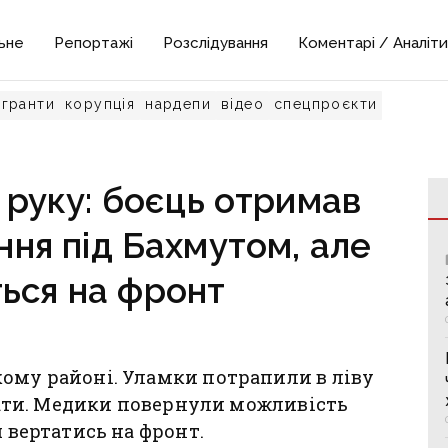
ьне
Репортажі
Розслідування
Коментарі / Аналіти
гранти
корупція
нардепи
відео
спецпроєкти
 руку: боєць отримав
ня під Бахмутом, але
ься на фронт
ому районі. Уламки потрапили в ліву
увати. Медики повернули можливість
я вертатись на фронт.