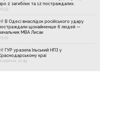
про 2 загиблих та 12 постраждалих.
05:53
В Одесі внаслідок російського удару
постраждали щонайменше 6 людей —
начальник МВА Лисак
05:52
ГУР уразила Ільський НПЗ у
Краснодарському краї
8 серпня, 12:49