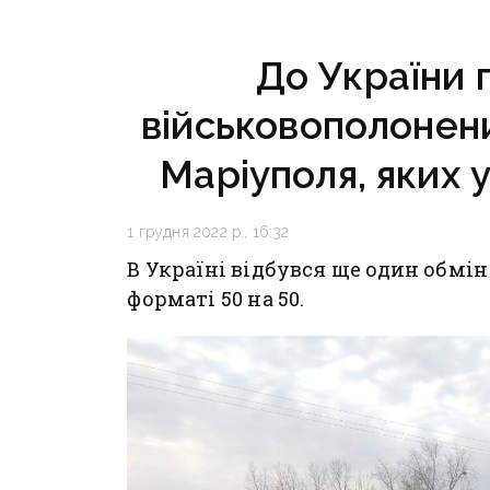
До України 
військовополонени
Маріуполя, яких 
1 грудня 2022 р., 16:32
В Україні відбувся ще один обмі
форматі 50 на 50.