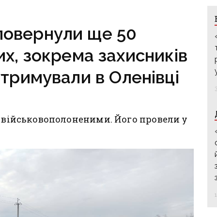
повернули ще 50
х, зокрема захисників
утримували в Оленівці
н військовополоненими. Його провели у