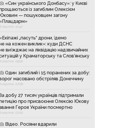
«Син українського Донбасу»: у Києві
прощаються із загиблим Олексієм
Юковим — пошуковцем загону
«Плацдарм»
8 серпня, 10:47
«Екіпажі „пасуть“ дрони, їдемо
не на кожен виклик»: куди ДСНС
не виїжджає на ліквідацію надзвичайних
ситуацій у Краматорську та Слов’янську
8 серпня, 09:00
Один загиблий і 15 поранених за добу:
ворог масовано обстріляв Донеччину
8 серпня, 07:08
За добу 27 тисяч українців підтримали
петицію про присвоєння Олексію Юкову
звання Героя України посмертно
8 серпня, 07:00
Відео. Росіяни вдарили