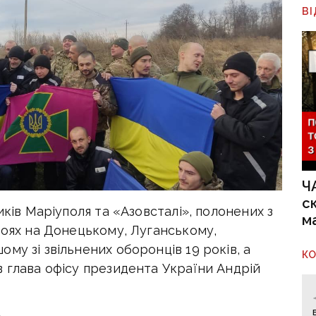
В
Ч
с
иків Маріуполя та «Азовсталі», полонених з
м
боях на Донецькому, Луганському,
му зі звільнених оборонців 19 років, а
К
 глава офісу президента України Андрій