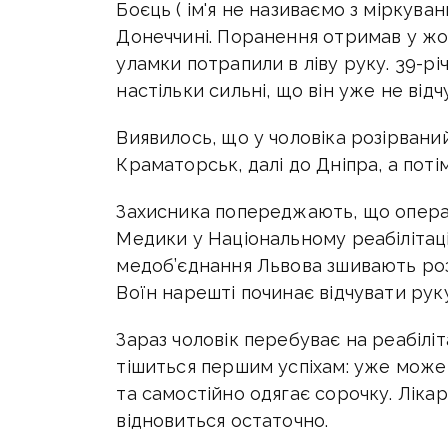
Боєць ( ім'я не називаємо з міркува
Донеччині. Поранення отримав у жов
уламки потрапили в ліву руку. 39-р
настільки сильні, що він уже не відч
Виявилось, що у чоловіка розірвани
Краматорськ, далі до Дніпра, а потім
Захисника попереджають, що операці
Медики у Національному реабілітац
медоб’єднання Львова зшивають розі
Воїн нарешті починає відчувати руку
Зараз чоловік перебуває на реабіліта
тішиться першим успіхам: уже мож
та самостійно одягає сорочку. Лікар
відновиться остаточно.