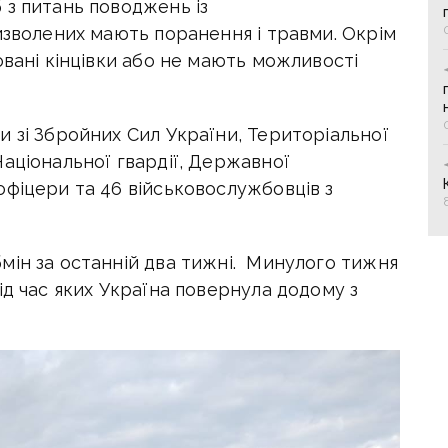
 з питань поводжень із
изволених мають поранення і травми. Окрім
овані кінцівки або не мають можливості
 зі Збройних Сил України, Територіальної
аціональної гвардії, Державної
офіцери та 46 військовослужбовців з
.
мін за останній два тижні. Минулого тижня
ід час яких Україна повернула додому з