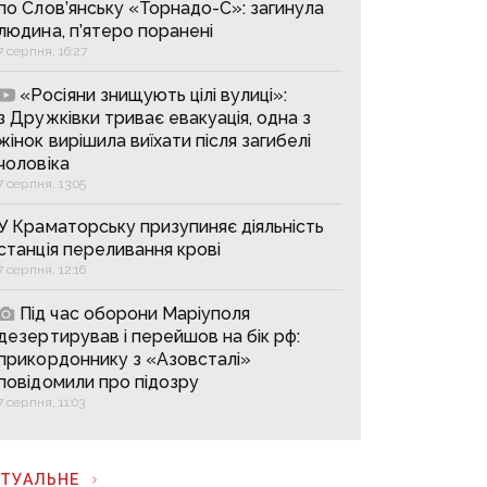
по Слов’янську «Торнадо-С»: загинула
людина, п’ятеро поранені
7 серпня, 16:27
«Росіяни знищують цілі вулиці»:
з Дружківки триває евакуація, одна з
жінок вирішила виїхати після загибелі
чоловіка
7 серпня, 13:05
У Краматорську призупиняє діяльність
станція переливання крові
7 серпня, 12:16
Під час оборони Маріуполя
дезертирував і перейшов на бік рф:
прикордоннику з «Азовсталі»
повідомили про підозру
7 серпня, 11:03
КТУАЛЬНЕ