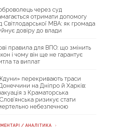
оброволець через суд
амагається отримати допомогу
ід Світлодарської МВА: як громада
уйнує довіру до влади
ові правила для ВПО: що змінить
акон і чому він ще не гарантує
итла та виплат
Ждуни» перекривають траси
 Донеччини на Дніпро й Харків:
вакуація з Краматорська
 Слов’янська ризикує стати
мертельно небезпечною
МЕНТАРІ / АНАЛІТИКА