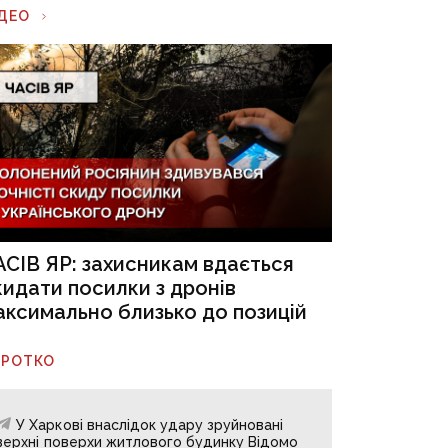
ІДЕО
АСІВ ЯР: захисникам вдається
кидати посилки з дронів
аксимально близько до позицій
ОРОТКО
У Харкові внаслідок удару зруйновані
верхні поверхи житлового будинку Відомо