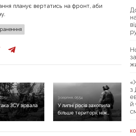
вання планує вертатись на фронт, аби
Д
у.
н
в
раненння
р
Н
з
ж
«
з
е
6:25
3 серпня, 05:54
й
ака ЗСУ зірвала
У липні росія захопила
с
більше території, ніж
лов’янському
звільнили Сили
у, — ISW
оборони — DeepState
КО