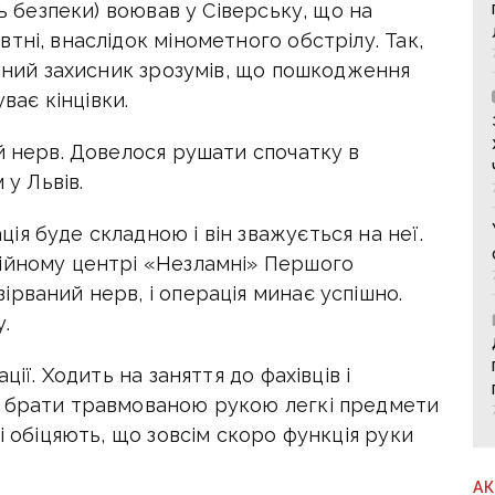
нь безпеки) воював у Сіверську, що на
тні, внаслідок мінометного обстрілу. Так,
ічний захисник зрозумів, що пошкодження
уває кінцівки.
й нерв. Довелося рушати спочатку в
 у Львів.
я буде складною і він зважується на неї.
ійному центрі «Незламні» Першого
рваний нерв, і операція минає успішно.
.
ції. Ходить на заняття до фахівців і
е брати травмованою рукою легкі предмети
і обіцяють, що зовсім скоро функція руки
А