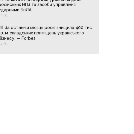
російських НПЗ та засоби управління
ударними БпЛА.
14:01
За останній місяць росія знищила 400 тис.
кв. м складських приміщень українського
бізнесу, — Forbes
14:01