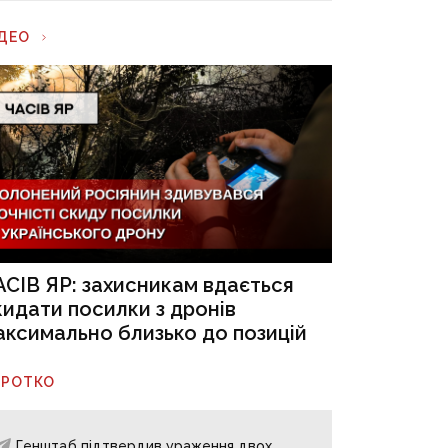
ІДЕО
АСІВ ЯР: захисникам вдається
кидати посилки з дронів
аксимально близько до позицій
ОРОТКО
Генштаб підтвердив ураження двох