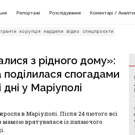
ьне
Репортажі
Розслідування
Коментарі / Аналіти
гранти
корупція
нардепи
відео
спецпроєкти
лися з рідного дому»:
а поділилася спогадами
 дні у Маріуполі
иросла в Маріуполі. Після 24 лютого всі
а з мамою врятувалася із палаючого
і.