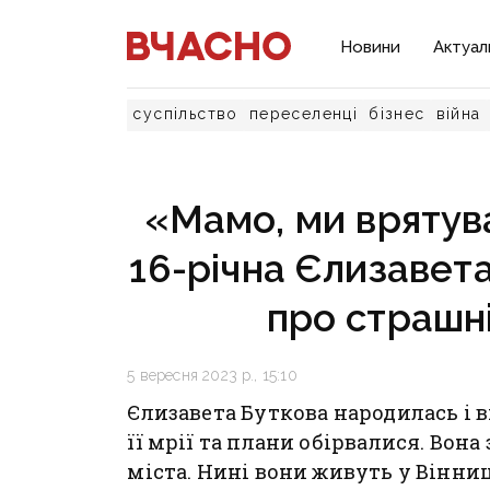
Новини
Актуал
суспільство
переселенці
бізнес
війна
«Мамо, ми врятува
16-річна Єлизавет
про страшні
5 вересня 2023 р., 15:10
Єлизавета Буткова народилась і в
її мрії та плани обірвалися. Вон
міста. Нині вони живуть у Вінниц