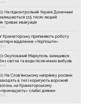
10:20
На підконтрольній Україні Донеччині
залишаються 115 тисяч людей:
як триває евакуація
09:54
У Краматорську припиняють роботу
чотири відділення «Укрпошти»
08:46
Окупований Маріуполь залишився
без світла та води після нічних вибухів
08:36
На Слов’янському напрямку росіяни
заходять в тил і коригують ворожий
вогонь, на Краматорському
«промацують» слабкі ділянки
07:45