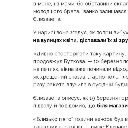
в мене, і в мами, бо обставини скла
молодшого брата. Іванко залишався 
Єлизавета.
У нарисі вона згадує, як попри вибу
на вулицях квіти, діставали їх зі з
«Дивно спостерігати таку картину, 
продовжує Буткова. — 10 березня поч
на петлях, вікна вже починали відхо
як хрещений сказав: „Гарно полетіло…
разу ракета влучила в сусідній буди
Єлизавета описує, як 19 березня горі
підвалу й повідомив, що
біля магаз
«Близько п’ятої години вечора будів
танкових пострілів, — пише Єлизавет