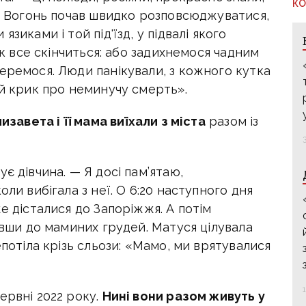
КО
о. Вогонь почав швидко розповсюджуватися,
зиками і той під'їзд, у підвалі якого
 як все скінчиться: або задихнемося чадним
еремося. Люди панікували, з кожного кутка
ий крик про неминучу смерть».
изавета і її мама виїхали з міста
разом із
є дівчина. — Я досі пам’ятаю,
оли вибігала з неї. О 6:20 наступного дня
е дісталися до Запоріжжя. А потім
павши до маминих грудей. Матуся цілувала
епотіла крізь сльози: «Мамо, ми врятувалися
ервні 2022 року.
Нині вони разом живуть у