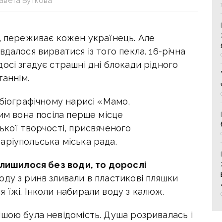
авета Буткова
м, переживає кожен українець. Але
далося вирватися із того пекла. 16-річна
осі згадує страшні дні блокади рідного
таннім.
обіографічному нарисі «Мамо,
ним вона посіла перше місце
ької творчості, присвяченого
аріупольська міська рада.
алишилося без води, то дорослі
воду з ринв зливали в пластикові пляшки
 їжі. Інколи набирали воду з калюж.
шою була невідомість. Душа розривалась і