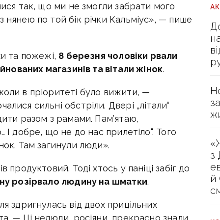
лися так, що ми не змогли забрати мого
А
з нянею по той бік річки Кальміус», — пише
Д
н
в
хи та пожежі,
8 березня чоловіки рвали
р
руйнованих магазинів та вітали жінок
.
Н
коли в пріоритеті було вижити, —
з
алися сильні обстріли. Двері „літали“
ж
дити разом з рамами. Пам’ятаю,
 І добре, що не до нас прилетіло“. Того
«
нок. Там загинули люди».
з
е
в продуктовий. Тоді хтось у паніці забіг до
й
ину розірвало людину на шматки
.
с
ля здригнулась від двох прицільних
а. — Ці нелюди, росіяни, прекрасно знали,