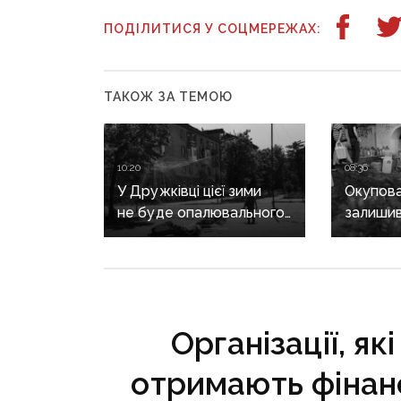
ПОДІЛИТИСЯ У СОЦМЕРЕЖАХ:
ТАКОЖ ЗА ТЕМОЮ
10:20
08:36
У Дружківці цієї зими
Окупова
не буде опалювального
залишив
сезону: фронт
та води 
наближається,
вибухів
інфраструктура
критично зруйнована
Організації, я
отримають фінан