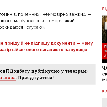
В
споминів, приємних і неймовірно важких, —
нашого маріупольського моря, який
Прокидаюся і слухаю».
не приїду й не підпишу документи — маму
 матір військового виганяють на вулицю
Ч
одії Донбасу публікуємо у телеграм-
с
hasnoua
. Приєднуйтеся!
м
К