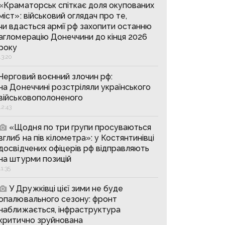
«Краматорськ спіткає доля окупованих
міст»: військовий оглядач про те,
чи вдасться армії рф захопити останню
агломерацію Донеччини до кінця 2026
року
13:20
Черговий воєнний злочин рф:
на Донеччині розстріляли українського
військовополоненого
12:43
«Щодня по три групи просуваються
вглиб на пів кілометра»: у Костянтинівці
досвідчених офіцерів рф відправляють
на штурми позицій
11:35
У Дружківці цієї зими не буде
опалювального сезону: фронт
наближається, інфраструктура
критично зруйнована