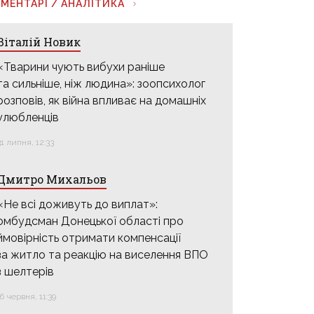
МЕНТАРІ / АНАЛІТИКА
Віталій Новик
«Тварини чують вибухи раніше
та сильніше, ніж людина»: зоопсихолог
розповів, як війна впливає на домашніх
улюбленців
31 липня, 12:33
Дмитро Михальов
«Не всі доживуть до виплат»:
омбудсман Донецької області про
ймовірність отримати компенсації
за житло та реакцію на виселення ВПО
з шелтерів
16 червня, 11:39