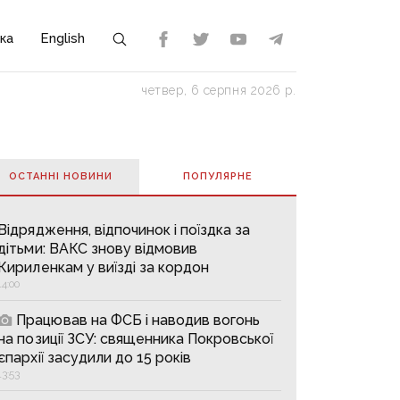
ка
English
четвер, 6 серпня 2026 р.
ОСТАННІ НОВИНИ
ПОПУЛЯРНE
Відрядження, відпочинок і поїздка за
дітьми: ВАКС знову відмовив
Кириленкам у виїзді за кордон
14:00
Працював на ФСБ і наводив вогонь
на позиції ЗСУ: священника Покровської
єпархії засудили до 15 років
13:53