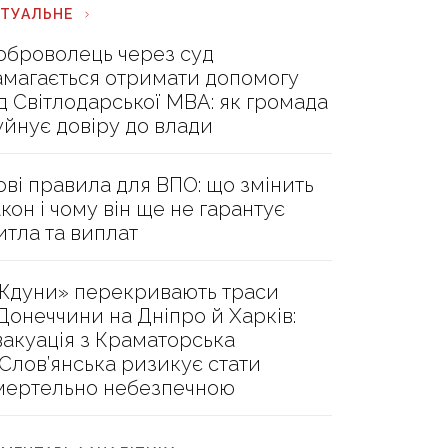
КТУАЛЬНЕ
оброволець через суд
амагається отримати допомогу
ід Світлодарської МВА: як громада
уйнує довіру до влади
ові правила для ВПО: що змінить
акон і чому він ще не гарантує
итла та виплат
Ждуни» перекривають траси
 Донеччини на Дніпро й Харків:
вакуація з Краматорська
 Слов’янська ризикує стати
мертельно небезпечною