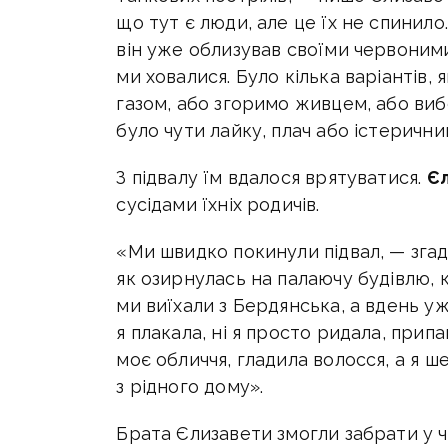
що тут є люди, але це їх не спинил
він уже облизував своїми червоними я
ми ховалися. Було кілька варіантів,
газом, або згоримо живцем, або виб
було чути лайку, плач або істеричн
З підвалу їм вдалося врятуватися.
Єл
сусідами їхніх родичів.
«Ми швидко покинули підвал, — згаду
як озирнулась на палаючу будівлю, к
ми виїхали з Бердянська, а вдень уж
я плакала, ні я просто ридала, при
моє обличчя, гладила волосся, а я ш
з рідного дому».
Брата Єлизавети змогли забрати у ч