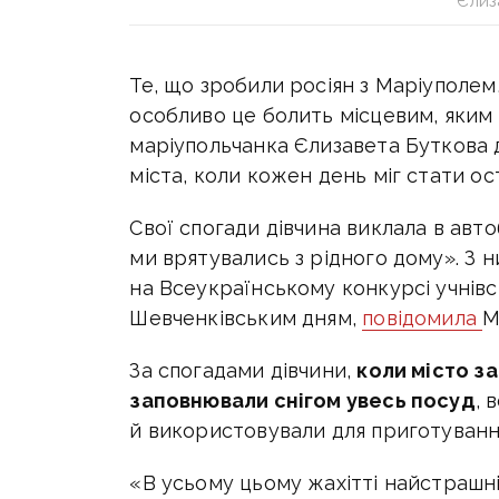
Єлиз
Те, що зробили росіян з Маріуполе
особливо це болить місцевим, яким в
маріупольчанка Єлизавета Буткова д
міста, коли кожен день міг стати ос
Свої спогади дівчина виклала в авт
ми врятувались з рідного дому». З 
на Всеукраїнському конкурсі учнівс
Шевченківським дням,
повідомила
М
За спогадами дівчини,
коли місто з
заповнювали снігом увесь посуд
, 
й використовували для приготування
«В усьому цьому жахітті найстрашні