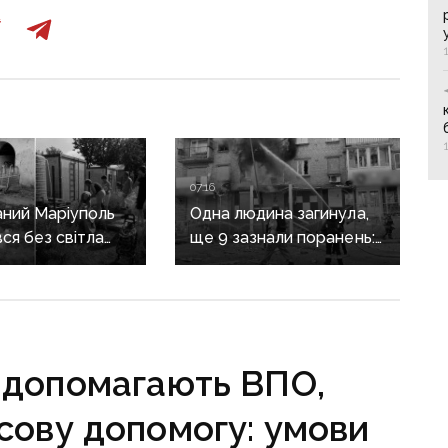
07:16
ний Маріуполь
Одна людина загинула,
ся без світла
ще 9 зазнали поранень:
після нічних
воєнні злочини
рф на Донеччині
кі допомагають ВПО,
сову допомогу: умови