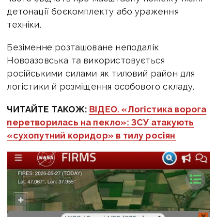
детонації боєкомплекту або ураження
техніки.
Безіменне розташоване неподалік
Новоазовська та використовується
російськими силами як тиловий район для
логістики й розміщення особового складу.
ЧИТАЙТЕ ТАКОЖ:
ВІДЕО. «Логістика ворога
перетворилась на пекло»: ЗСУ атакують
«сухопутний коридор» в тилу росіян