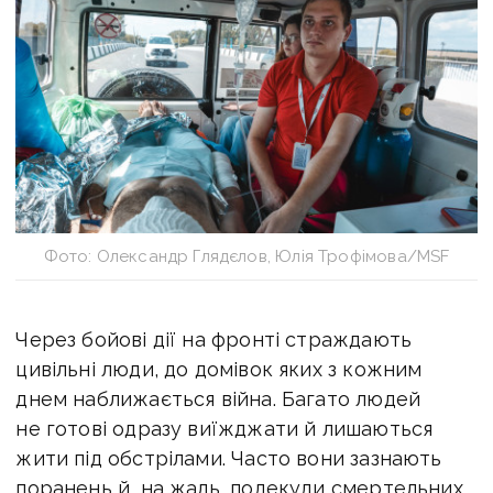
Фото: Олександр Глядєлов, Юлія Трофімова/MSF
Через бойові дії на фронті страждають
цивільні люди, до домівок яких з кожним
днем наближається війна. Багато людей
не готові одразу виїжджати й лишаються
жити під обстрілами. Часто вони зазнають
поранень й, на жаль, подекуди смертельних.