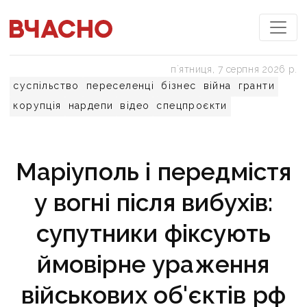
пʼятниця, 7 серпня 2026 р.
суспільство
переселенці
бізнес
війна
гранти
корупція
нардепи
відео
спецпроєкти
Маріуполь і передмістя
у вогні після вибухів:
супутники фіксують
ймовірне ураження
військових об'єктів рф