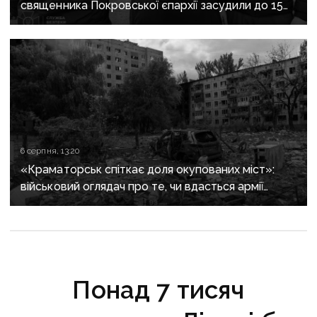
священника Покровської єпархії засудили до 15
років
6 серпня, 13:20
«Краматорськ спіткає доля окупованих міст»:
військовий оглядач про те, чи вдасться армії
рф захопити останню агломерацію Донеччини до
кінця 2026 року
Понад 7 тисяч