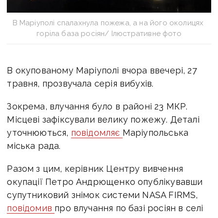
В Маріуполі спалахнула пожежа, а на його околицях
горіла база росіян/ Ілюстративне фото
В окупованому Маріуполі вчора
ввечері, 27
травня, прозвучала серія вибухів.
Зокрема, влучання було в районі 23 МКР.
Місцеві зафіксували велику пожежу. Деталі
уточнюються,
повідомляє
Маріупольська
міська рада.
Разом з цим, керівник Центру вивчення
окупації Петро Андрющенко опублікувавши
супутниковий знімок системи NASA FIRMS,
повідомив
про влучання по базі росіян в селі