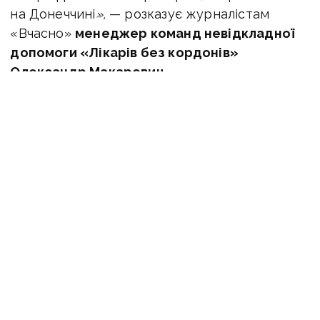
на Донеччині
»,
— розказує журналістам
«Вчасно»
менеджер команд невідкладної
допомоги «Лікарів без кордонів»
Олександр Макаревич.
За його словами, щомісяця бригади
здійснюють приблизно 30−40 виїздів
в Донецьку область. Раніше їх було більше,
адже працювало й більше лікарень.
«Із 2022 року ми вже транспортували
з Донеччини
понад 7 тисяч пацієнтів різного
ступеня тяжкості — починаючи з Бахмута,
Курахового, Покровська, Селидового,
Добропілля та Родинського. Більшість лікарень
у цих містах нині або окуповані, або вже
не працюють,
— каже Макаревич. —
Наразі