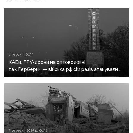
4 червня, 06:33
КАБи, FPV-дрони на оптоволокні
та «Гербери» — війська рф сім разів атакували
Словʼянськ
7 березня 2025 р., 06:32