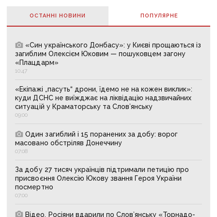
ОСТАННІ НОВИНИ
ПОПУЛЯРНE
«Син українського Донбасу»: у Києві прощаються із
загиблим Олексієм Юковим — пошуковцем загону
«Плацдарм»
10:47
«Екіпажі „пасуть“ дрони, їдемо не на кожен виклик»:
куди ДСНС не виїжджає на ліквідацію надзвичайних
ситуацій у Краматорську та Слов’янську
09:00
Один загиблий і 15 поранених за добу: ворог
масовано обстріляв Донеччину
07:08
За добу 27 тисяч українців підтримали петицію про
присвоєння Олексію Юкову звання Героя України
посмертно
07:00
Відео. Росіяни вдарили по Слов’янську «Торнадо-