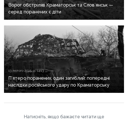
Ворог обстріляв Краматорськ та Словʼянськ —
серед поранених є діти
13 лютого 2025 р., 14:13
Пʼятеро поранених, один загиблий: попередні
наслідки російського удару по Краматорську
Натисніть, якщо бажаєте читати ще