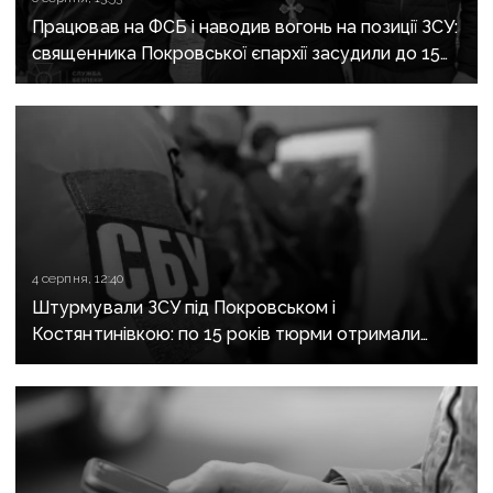
Працював на ФСБ і наводив вогонь на позиції ЗСУ:
священника Покровської єпархії засудили до 15
років
4 серпня, 12:40
Штурмували ЗСУ під Покровськом і
Костянтинівкою: по 15 років тюрми отримали
десятеро бойовиків, які воювали на боці рф