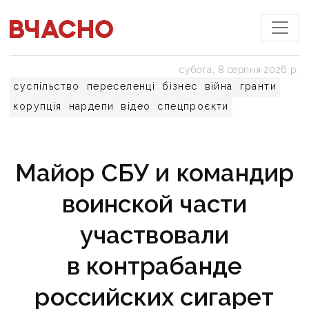
субота, 8 серпня 2026 р.
суспільство
переселенці
бізнес
війна
гранти
корупція
нардепи
відео
спецпроєкти
Майор СБУ и командир
воинской части
участвовали
в контрабанде
российских сигарет