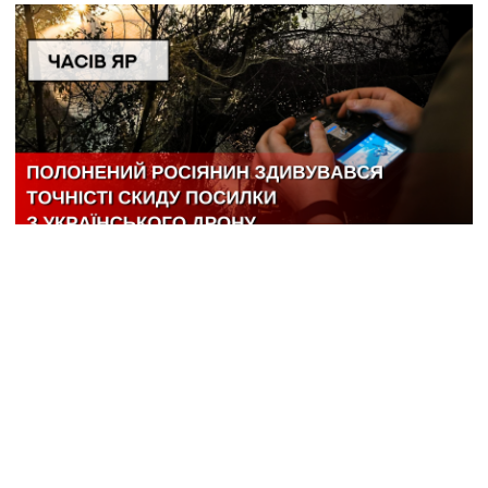
ЧАСІВ ЯР: захисникам вдається скидати посилки
з дронів максимально близько до позицій
КОРОТКО
ГУР уразила Ільський НПЗ у Краснодарському краї
12:49