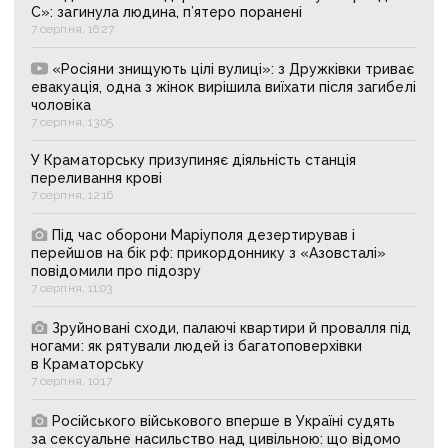
С»: загинула людина, п’ятеро поранені
7 серпня, 16:27
«Росіяни знищують цілі вулиці»: з Дружківки триває
евакуація, одна з жінок вирішила виїхати після загибелі
чоловіка
7 серпня, 13:05
У Краматорську призупиняє діяльність станція
переливання крові
7 серпня, 12:16
Під час оборони Маріуполя дезертирував і
перейшов на бік рф: прикордоннику з «Азовсталі»
повідомили про підозру
7 серпня, 11:03
Зруйновані сходи, палаючі квартири й провалля під
ногами: як рятували людей із багатоповерхівки
в Краматорську
7 серпня, 10:17
Російського військового вперше в Україні судять
за сексуальне насильство над цивільною: що відомо