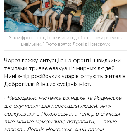
З прифронтової Донеччини під обстрілами рятують
цивільних/ Фото взято: Леонід Номерчук
Через важку ситуацію на фронті, швидкими
темпами триває евакуація мирних людей.
Нині з-під російських ударів рятують жителів
Добропілля й інших сусідніх міст.
«Нещодавно містечка Білицьке та Родинське
ще слугували для пересадки людей, яких
евакуювали з Покровська, а тепер в ці місця
вже майже неможливо потрапити, — пише
капелан Леонід Номерчук, який разом