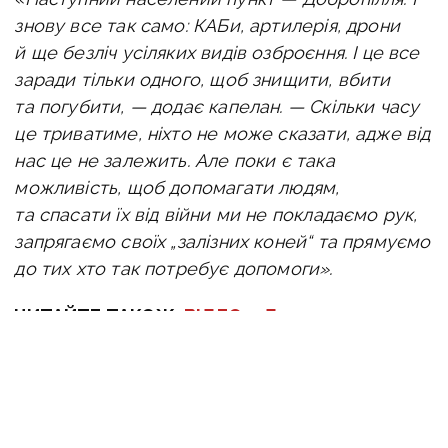
знову все так само: КАБи, артилерія, дрони
й ще безліч усіляких видів озброєння. І це все
заради тільки одного, щоб знищити, вбити
та погубити, — додає капелан. —
Скільки часу
це триватиме, ніхто не може сказати, адже від
нас це не залежить. Але поки є така
можливість, щоб допомагати людям,
та спасати їх від війни ми не покладаємо рук,
запрягаємо своїх „залізних коней“ та прямуємо
до тих хто так потребує допомоги».
ЧИТАЙТЕ ТАКОЖ:
ВІДЕО. «Дорогою читала
молитви»: з розбитого Білицького
евакуювали мирних жителів