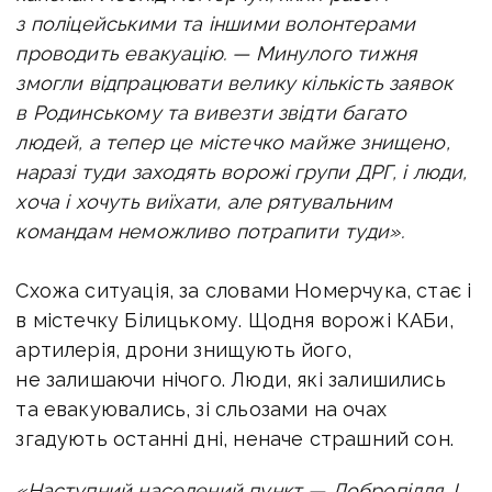
з поліцейськими та іншими волонтерами
проводить евакуацію. —
Минулого тижня
змогли відпрацювати велику кількість заявок
в Родинському та вивезти звідти багато
людей, а тепер це містечко майже знищено,
наразі туди заходять ворожі групи ДРГ, і люди,
хоча і хочуть виїхати, але рятувальним
командам неможливо потрапити туди».
Схожа ситуація, за словами Номерчука, стає і
в містечку Білицькому. Щодня ворожі КАБи,
артилерія, дрони знищують його,
не залишаючи нічого. Люди, які залишились
та евакуювались, зі сльозами на очах
згадують останні дні, неначе страшний сон.
«Наступний населений пункт — Добропілля.
І