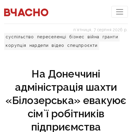
пʼятниця, 7 серпня 2026 р.
суспільство
переселенці
бізнес
війна
гранти
корупція
нардепи
відео
спецпроєкти
На Донеччині
адміністрація шахти
«Білозерська» евакуює
сім`ї робітників
підприємства