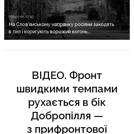
6 серпня, 07:45
На Слов’янському напрямку росіяни заходять
в тил і коригують ворожий вогонь,
на Краматорському «промацують» слабкі
ділянки
ВІДЕО. Фронт
швидкими темпами
рухається в бік
Добропілля —
з прифронтової