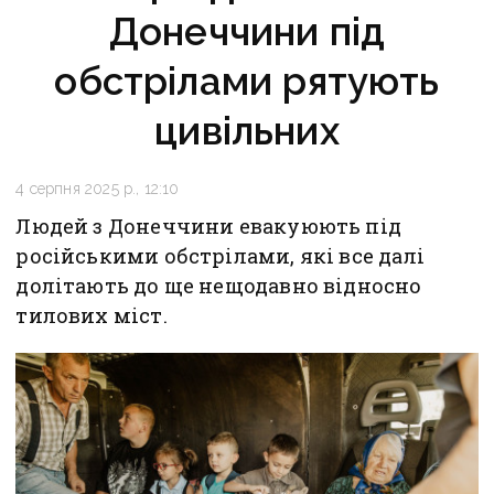
Донеччини під
обстрілами рятують
цивільних
4 серпня 2025 р., 12:10
Людей з Донеччини евакуюють під
російськими обстрілами, які все далі
долітають до ще нещодавно відносно
тилових міст.