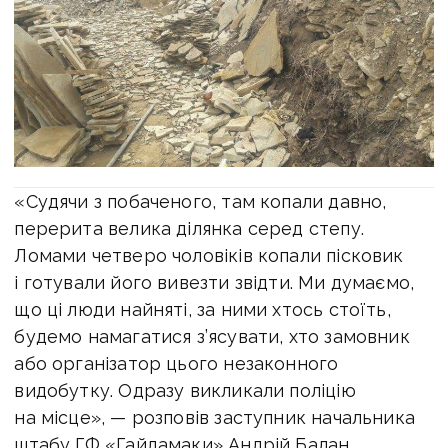
«Судячи з побаченого, там копали давно,
перерита велика ділянка серед степу.
Ломами четверо чоловіків копали пісковик
і готували його вивезти звідти. Ми думаємо,
що ці люди найняті, за ними хтось стоїть,
будемо намагатися з’ясувати, хто замовник
або організатор цього незаконного
видобутку. Одразу викликали поліцію
на місце», — розповів заступник начальника
штабу ГФ «Гайдамаки» Андрій Балан.