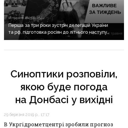
18 травня 2025 р., 15:02
Перша за три роки зустріч делегацій України
та рф, підготовка росіян до літнього наступу
та загострення на фронті: важливе за тиждень
Cиноптики розповіли,
якою буде погода
на Донбасі у вихідні
29 березня 2019 р., 17:17
В Укргідрометцентрі зробили прогноз