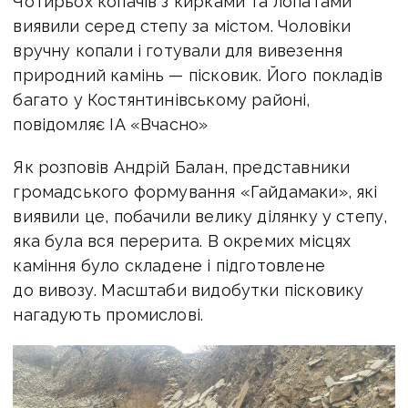
Чотирьох копачів з кирками та лопатами
виявили серед степу за містом. Чоловіки
вручну копали і готували для вивезення
природний камінь — пісковик. Його покладів
багато у Костянтинівському районі,
повідомляє ІА «Вчасно»
Як розповів Андрій Балан, представники
громадського формування «Гайдамаки», які
виявили це, побачили велику ділянку у степу,
яка була вся перерита. В окремих місцях
каміння було складене і підготовлене
до вивозу. Масштаби видобутки пісковику
нагадують промислові.