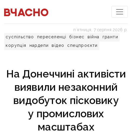
пʼятниця, 7 серпня 2026 р.
суспільство
переселенці
бізнес
війна
гранти
корупція
нардепи
відео
спецпроєкти
На Донеччині активісти
виявили незаконний
видобуток пісковику
у промислових
масштабах