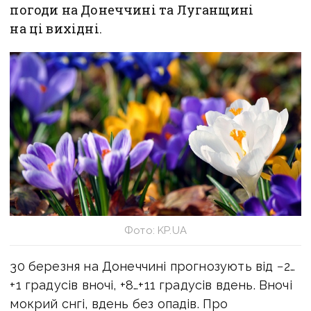
погоди на Донеччині та Луганщині
на ці вихідні.
Фото: KP.UA
30 березня на Донеччині прогнозують від −2…
+1 градусів вночі, +8…+11 градусів вдень. Вночі
мокрий снгі, вдень без опадів. Про