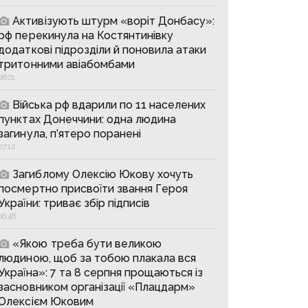
Активізують штурм «воріт Донбасу»:
рф перекинула на Костянтинівку
додаткові підрозділи й поновила атаки
тритонними авіабомбами
08:01
Війська рф вдарили по 11 населених
пунктах Донеччини: одна людина
загинула, п’ятеро поранені
07:12
Загиблому Олексію Юкову хочуть
посмертно присвоїти звання Героя
України: триває збір підписів
06:48
«Якою треба бути великою
людиною, щоб за тобою плакала вся
Україна»: 7 та 8 серпня прощаються із
засновником організації «Плацдарм»
Олексієм Юковим