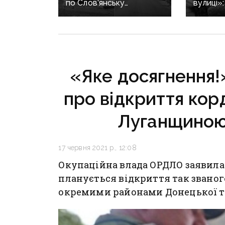
по Слов’янську
вулиці»
«Торнадо-С»: загинула
триває 
людина, п’ятеро
жінок в
поранені
після за
«Яке досягнення!
про відкриття кор
Луганщиною
17 червня 2021 р., 12:08
Окупаційна влада ОРДЛО заявила
планується відкриття так звано
окремими районами Донецької та