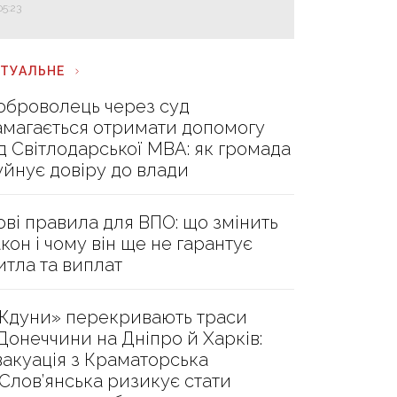
05:23
КТУАЛЬНЕ
оброволець через суд
амагається отримати допомогу
ід Світлодарської МВА: як громада
уйнує довіру до влади
ові правила для ВПО: що змінить
акон і чому він ще не гарантує
итла та виплат
Ждуни» перекривають траси
 Донеччини на Дніпро й Харків:
вакуація з Краматорська
 Слов’янська ризикує стати