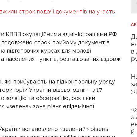
жили строк подачі документів на участь
А
оти КПВВ окупаційними адміністраціями РФ
Д
х, подовжено строк прийому документів
н
на підготовчих курсах для молоді
в
р
та населених пунктів, розташованих вздовж
Н
, які прибувають на підконтрольну уряду
з
ериторій України відсьогодні — з 17
ж
оізоляцію та обсервацію, оскільки
я «зелена» зона рівня епідемічної
«
з
е
 України встановлено «зелений» рівень
й