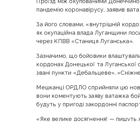
Проїзд між окупованими Донеччино
пандемію коронавірусу, заявив ват
За його словами, «внутрішній кордон
як окупаційна влада Луганщини пос
через КПВВ «Станиця Луганська».
Зазначимо, що бойовики влаштували
кордонах Донецької та Луганської 
звані пункти «Дебальцеве», «Сніжне
Мешканці ОРДЛО сприйняли цю нови
вони коментують заяву ватажка бой
будуть у пригоді закордонні паспор
«Яке велике досягнення! — пишуть 
ціле, а тепер кордони. Ганьба „ЛДНР“