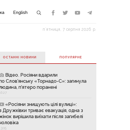
ка
English
пʼятниця, 7 серпня 2026 р.
ОСТАННІ НОВИНИ
ПОПУЛЯРНE
Відео. Росіяни вдарили
по Слов’янську «Торнадо-С»: загинула
людина, п’ятеро поранені
16:27
«Росіяни знищують цілі вулиці»:
з Дружківки триває евакуація, одна з
жінок вирішила виїхати після загибелі
чоловіка
13:05