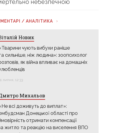
мертельно небезпечною
МЕНТАРІ / АНАЛІТИКА
Віталій Новик
«Тварини чують вибухи раніше
та сильніше, ніж людина»: зоопсихолог
розповів, як війна впливає на домашніх
улюбленців
31 липня, 12:33
Дмитро Михальов
«Не всі доживуть до виплат»:
омбудсман Донецької області про
ймовірність отримати компенсації
за житло та реакцію на виселення ВПО