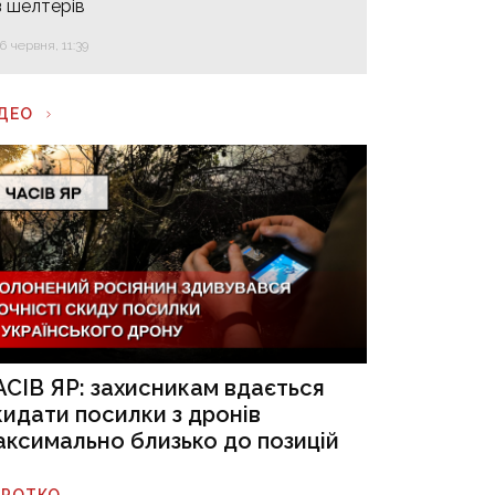
з шелтерів
16 червня, 11:39
ІДЕО
АСІВ ЯР: захисникам вдається
кидати посилки з дронів
аксимально близько до позицій
ОРОТКО