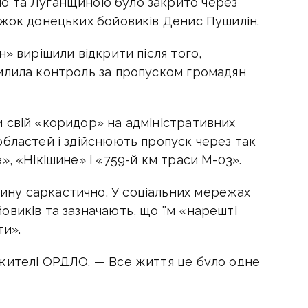
ю та Луганщиною було закрито через
ажок донецьких бойовиків Денис Пушилін.
» вирішили відкрити після того,
илила контроль за пропуском громадян
 свій «коридор» на адміністративних
областей і здійснюють пропуск через так
», «Нікішине» і «759-й км траси М-03».
ну саркастично. У соціальних мережах
овиків та зазначають, що їм «нарешті
ти».
жителі ОРДЛО. — Все життя це було одне
 та тим, хто це все затіяв».