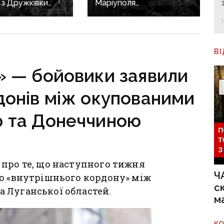
: з Дружківки
Маріуполя
евакуація, одна з
дезертирував і
ирішила виїхати
перейшов на бік рф:
гибелі чоловіка
прикордоннику
з «Азовсталі»
В
повідомили про підозру
» — бойовики заявили
донів між окупованими
 та Донеччиною
 про те, що наступного тижня
Ч
го «внутрішнього кордону» між
с
 Луганської областей.
м
К