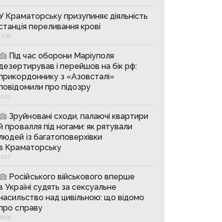
У Краматорську призупиняє діяльність
станція переливання крові
12:16
Під час оборони Маріуполя
дезертирував і перейшов на бік рф:
прикордоннику з «Азовсталі»
повідомили про підозру
11:03
Зруйновані сходи, палаючі квартири
й провалля під ногами: як рятували
людей із багатоповерхівки
в Краматорську
10:17
Російського військового вперше
в Україні судять за сексуальне
насильство над цивільною: що відомо
про справу
09:05