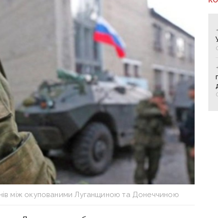
онів між окупованими Луганщиною та Донеччиною