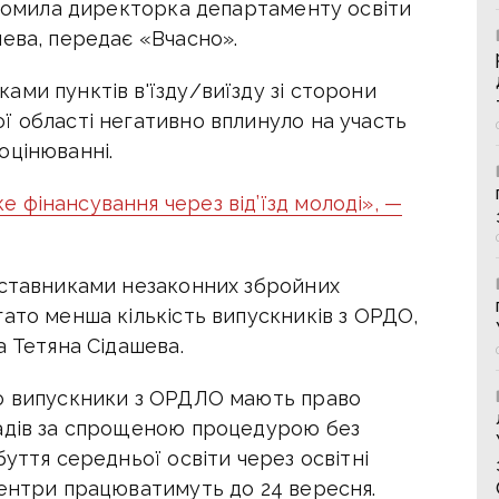
ідомила директорка департаменту освіти
ева, передає «Вчасно».
ми пунктів в'їзду/виїзду зі сторони
ї області негативно вплинуло на участь
оцінюванні.
 фінансування через від’їзд молоді», —
дставниками незаконних збройних
ато менша кількість випускників з ОРДО,
а Тетяна Сідашева.
що випускники з ОРДЛО мають право
ладів за спрощеною процедурою без
уття середньої освіти через освітні
центри працюватимуть до 24 вересня.