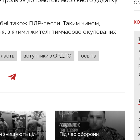
онтроль за допомогою мобільного додатку
с
КО
ібні також ПЛР-тести. Таким чином,
я, з якими жителі тимчасово окупованих
бласть
вступники з ОРДЛО
освіта
11:03
и знищують цілі
Під час оборони