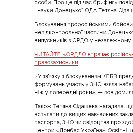
особи. Про це під час брифінгу пов
і науки Донецької ОДА Тетяна Сідаш
Блокування проросійськими бойовика
непідконтрольної частини Донецько
випускників з ОРДО у незалежному 
ЧИТАЙТЕ: «ОРДЛО втрачає російське
правозахисники
«У зв'язку з блокуванням КПВВ пре
формувань участь у ЗНО взяла набаг
ніж у попередні роки», — повідомил
Також Тетяна Сідашева нагадала, 
вступати до вищих навчальних зак
паспорта, ЗНО чи свідоцтва про здоб
центри «Донбас Україна». Освітні 