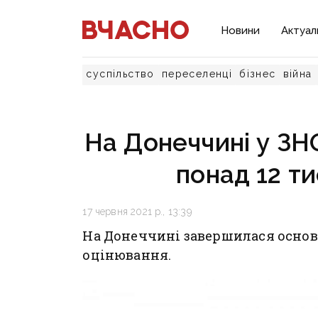
Новини
Актуал
суспільство
переселенці
бізнес
війна
На Донеччині у ЗНО
понад 12 ти
17 червня 2021 р., 13:39
На Донеччині завершилася основ
оцінювання.