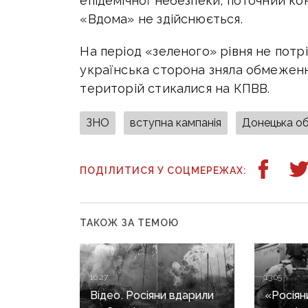
епідемічної небезпеки, поточний к
«Вдома» не здійснюється.
На період «зеленого» рівня не потр
українська сторона зняла обмеженн
територій стикалися на КПВВ.
ЗНО
вступна кампанія
Донецька о
ПОДІЛИТИСЯ У СОЦМЕРЕЖАХ:
ТАКОЖ ЗА ТЕМОЮ
16:27
13:05
Відео. Росіяни вдарили
«Росіян