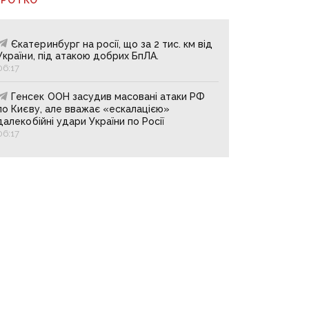
Єкатеринбург на росії, що за 2 тис. км від
України, під атакою добрих БпЛА.
06:17
Генсек ООН засудив масовані атаки РФ
по Києву, але вважає «ескалацією»
далекобійні удари України по Росії
06:17