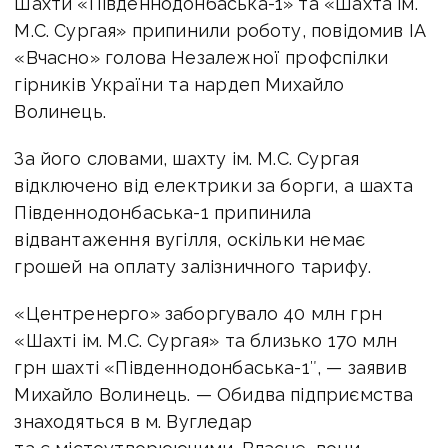
Шахти «Південнодонбаська-1» та «Шахта ім.
М.С. Сургая» припинили роботу, повідомив ІА
«Вчасно» голова Незалежної профспілки
гірників України та нардеп Михайло
Волинець.
За його словами, шахту ім. М.С. Сургая
відключено від електрики за борги, а шахта
Південнодонбаська-1 припинила
відвантаження вугілля, оскільки немає
грошей на оплату залізничного тарифу.
«Центренерго» заборгувало 40 млн грн
«Шахті ім. М.С. Сургая» та близько 170 млн
грн шахті «Південнодонбаська-1″, — заявив
Михайло Волинець. — Обидва підприємства
знаходяться в м. Вугледар