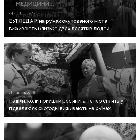
24 липня, 10:47
ВУГЛЕДАР: на руїнах окупованого міста
виживають близько двох десятків людей
18 липня, 07:36
Раділи, коли прийшли росіяни, а тепер сплять у
підвалах: як сьогодні виживають на руїнах
окупованого Вугледара близько двох десятків
людей