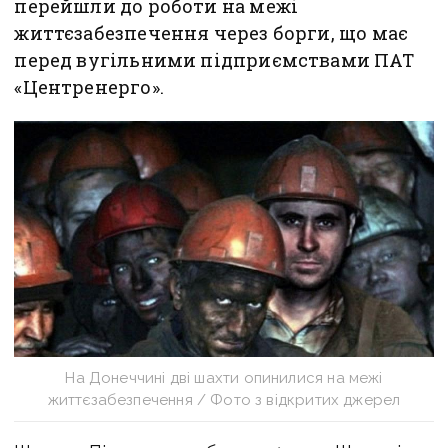
перейшли до роботи на межі
життєзабезпечення через борги, що має
перед вугільними підприємствами ПАТ
«Центренерго».
На Донеччині дві шахти опинилися на межі
життєзабезпечення / Фото з відкритих джерел