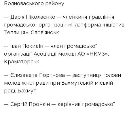
Волноваського району
— Дар'я Ніколаєнко — членкиня правління
громадської організації «Платформа ініціатив
Теплиця», Слов’янськ
— Іван Покидін — член громадської
організації Асоціації молоді АО «НКМЗ»,
Краматорськ
— Єлизавета Портнова — заступниця голови
молодіжної ради при Бахмутській міській
раді, Бахмут
— Сергій Пронкін — керівник громадської
організації «Нова Дружківка», Дружківка
— Аліна Сорокіна — членкиня громадської