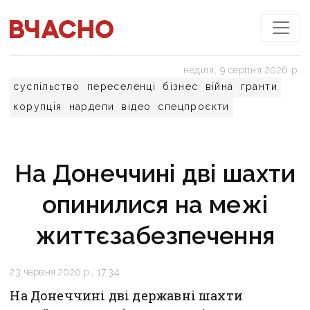
неділя, 9 серпня 2026 р.
суспільство
переселенці
бізнес
війна
гранти
корупція
нардепи
відео
спецпроєкти
На Донеччині дві шахти
опинилися на межі
життєзабезпечення
23 червня 2020 р., 17:34
На Донеччині дві державні шахти