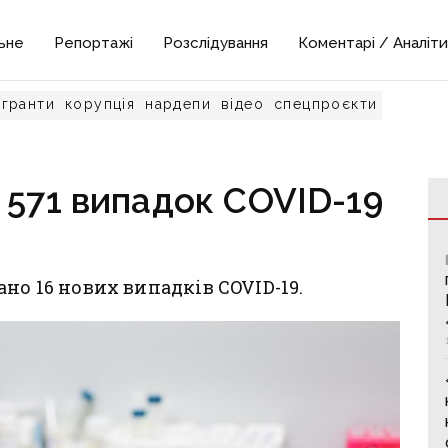
ьне
Репортажі
Розслідування
Коментарі / Аналіти
гранти
корупція
нардепи
відео
спецпроєкти
 571 випадок СOVID-19
но 16 нових випадків СOVID-19.