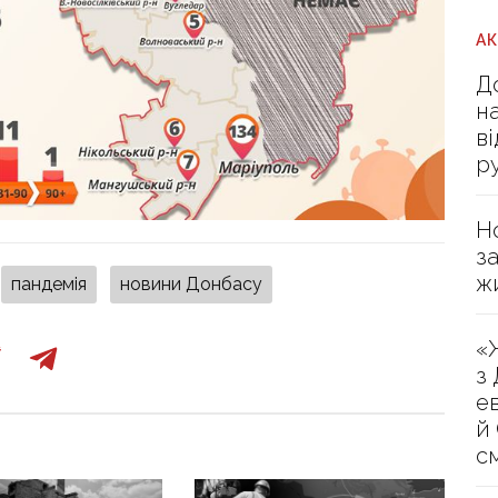
А
Д
н
в
р
Н
з
ж
пандемія
новини Донбасу
«
з
е
й
с