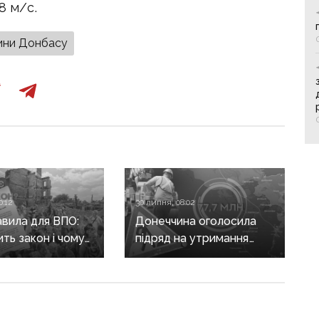
8 м/с.
ини Донбасу
0:12
30 липня, 08:02
авила для ВПО:
Донеччина оголосила
ить закон і чому
підряд на утримання
не гарантує
дороги
а виплат
у Краматорському
районі, яку нещодавно
вже ремонтували