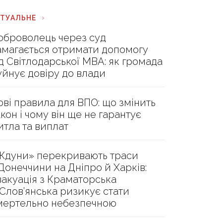
КТУАЛЬНЕ
оброволець через суд
амагається отримати допомогу
ід Світлодарської МВА: як громада
уйнує довіру до влади
ові правила для ВПО: що змінить
акон і чому він ще не гарантує
итла та виплат
Ждуни» перекривають траси
 Донеччини на Дніпро й Харків:
вакуація з Краматорська
 Слов’янська ризикує стати
мертельно небезпечною