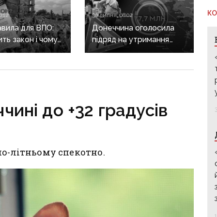
КО
0:12
30 липня, 08:02
авила для ВПО:
Донеччина оголосила
ить закон і чому
підряд на утримання
не гарантує
дороги
а виплат
у Краматорському
районі, яку нещодавно
вже ремонтували
чині до +32 градусів
по-літньому спекотно.