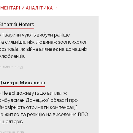
МЕНТАРІ / АНАЛІТИКА
Віталій Новик
«Тварини чують вибухи раніше
та сильніше, ніж людина»: зоопсихолог
розповів, як війна впливає на домашніх
улюбленців
31 липня, 12:33
Дмитро Михальов
«Не всі доживуть до виплат»:
омбудсман Донецької області про
ймовірність отримати компенсації
за житло та реакцію на виселення ВПО
з шелтерів
16 червня, 11:39