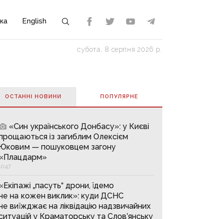
ка
English
субота, 8 серпня 2026 р.
ОСТАННІ НОВИНИ
ПОПУЛЯРНE
«Син українського Донбасу»: у Києві
прощаються із загиблим Олексієм
Юковим — пошуковцем загону
«Плацдарм»
10:47
«Екіпажі „пасуть“ дрони, їдемо
не на кожен виклик»: куди ДСНС
не виїжджає на ліквідацію надзвичайних
ситуацій у Краматорську та Слов’янську