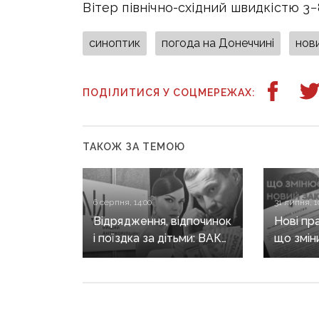
Вітер північно-східний швидкістю 3−
синоптик
погода на Донеччині
нов
ПОДІЛИТИСЯ У СОЦМЕРЕЖАХ:
ТАКОЖ ЗА ТЕМОЮ
6 серпня, 14:00
31 липня, 1
Відрядження, відпочинок
Нові пр
і поїздка за дітьми: ВАКС
що змін
знову відмовив
він ще 
Кириленкам у виїзді
житла т
за кордон