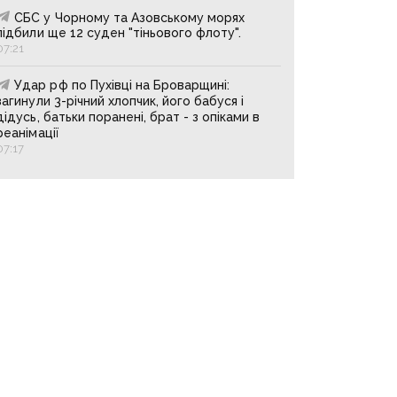
СБС у Чорному та Азовському морях
підбили ще 12 суден "тіньового флоту".
07:21
Удар рф по Пухівці на Броварщині:
загинули 3-річний хлопчик, його бабуся і
дідусь, батьки поранені, брат - з опіками в
реанімації
07:17