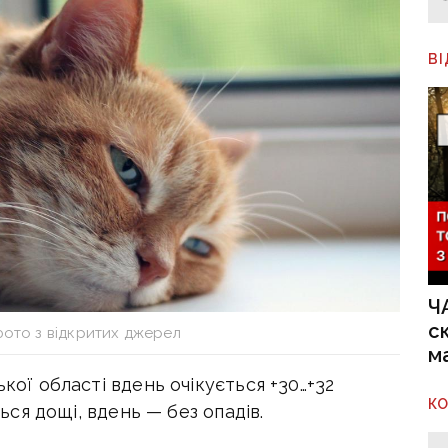
В
Ч
с
фото з відкритих джерел
м
ької області вдень очікується +30…+32
К
ться дощі, вдень — без опадів.