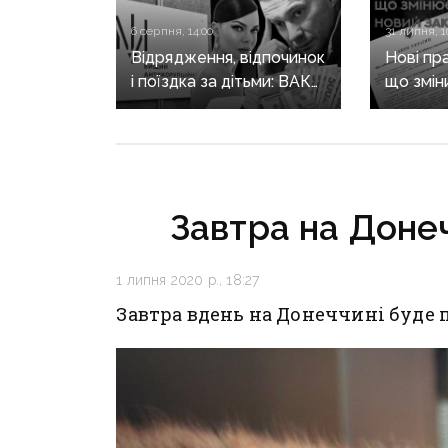
6 серпня, 14:00
31 липня, 1
Відрядження, відпочинок
Нові пр
і поїздка за дітьми: ВАКС
що змін
знову відмовив
він ще 
Кириленкам у виїзді
житла т
за кордон
Завтра на Донеч
1 липня 2020 р., 18:27
Завтра вдень на Донеччині буде 