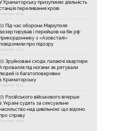
У Краматорську призупиняє діяльність
станція переливання крові
7 серпня, 12:16
Під час оборони Маріуполя
дезертирував і перейшов на бік рф:
прикордоннику з «Азовсталі»
повідомили про підозру
7 серпня, 11:03
Зруйновані сходи, палаючі квартири
й провалля під ногами: як рятували
людей із багатоповерхівки
в Краматорську
7 серпня, 10:17
Російського військового вперше
в Україні судять за сексуальне
насильство над цивільною: що відомо
про справу
7 серпня, 09:05