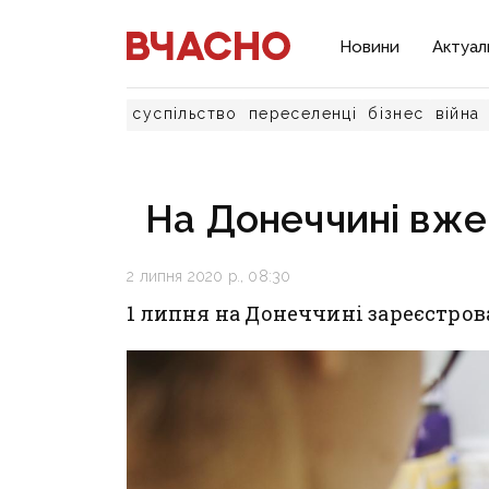
Новини
Актуал
суспільство
переселенці
бізнес
війна
На Донеччині вже
2 липня 2020 р., 08:30
1 липня на Донеччині зареєстрова