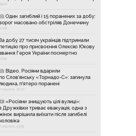
09:00
Один загиблий і 15 поранених за добу:
ворог масовано обстріляв Донеччину
07:08
За добу 27 тисяч українців підтримали
петицію про присвоєння Олексію Юкову
звання Героя України посмертно
07:00
Відео. Росіяни вдарили
по Слов’янську «Торнадо-С»: загинула
людина, п’ятеро поранені
7 серпня, 16:27
«Росіяни знищують цілі вулиці»:
з Дружківки триває евакуація, одна з
жінок вирішила виїхати після загибелі
чоловіка
7 серпня, 13:05