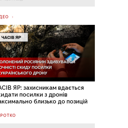
ІДЕО
АСІВ ЯР: захисникам вдається
кидати посилки з дронів
аксимально близько до позицій
ОРОТКО