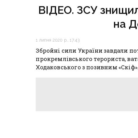
ВІДЕО. ЗСУ знищи
на Д
1 липня 2020 р., 17:43
Збройні сили України завдали по
прокремлівського терориста, ват
Ходаковського з позивним «Скіф»