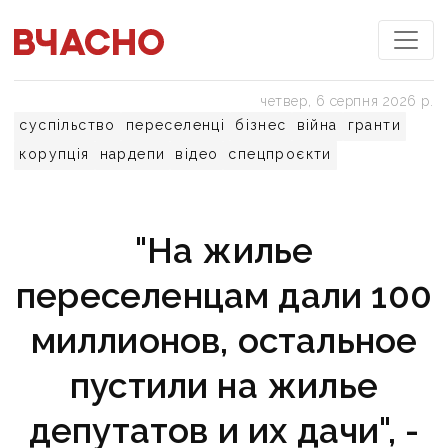
четвер, 6 серпня 2026 р.
суспільство
переселенці
бізнес
війна
гранти
корупція
нардепи
відео
спецпроєкти
"На жилье
переселенцам дали 100
миллионов, остальное
пустили на жилье
депутатов и их дачи", -