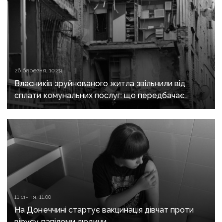
26 березня, 10:29
Власників зруйнованого житла звільнили від
сплати комунальних послуг: що передбачає
новий закон
11 січня, 11:00
На Донеччині стартує вакцинація дівчат проти
вірусу папіломи людини