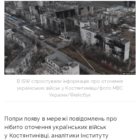
В ISW спростували інформацію про оточення
українських військ у Костянтинівці/фото МВС
України/Фейсбук
Попри появу в мережі повідомлень про
нібито оточення українських військ
у Костянтинівці, аналітики Інституту