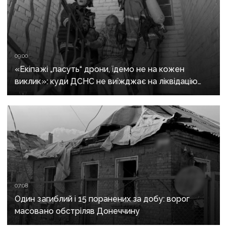
09:00
«Екіпажі „пасуть“ дрони, їдемо не на кожен
виклик»: куди ДСНС не виїжджає на ліквідацію
надзвичайних ситуацій у Краматорську
та Слов’янську
07:08
Один загиблий і 15 поранених за добу: ворог
масовано обстріляв Донеччину