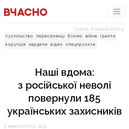
субота, 8 серпня 2026 р.
суспільство
переселенці
бізнес
війна
гранти
корупція
нардепи
відео
спецпроєкти
Наші вдома:
з російської неволі
повернули 185
українських захисників
5 червня 2026 р., 11:53