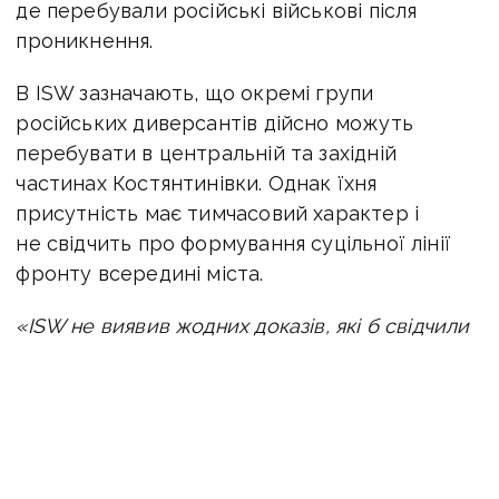
де перебували російські військові після
проникнення.
В ISW зазначають, що окремі групи
російських диверсантів дійсно можуть
перебувати в центральній та західній
частинах Костянтинівки. Однак їхня
присутність має тимчасовий характер і
не свідчить про формування суцільної лінії
фронту всередині міста.
«ISW не виявив жодних доказів, які б свідчили
про те, що російські війська закріпилися десь,
окрім крайніх південно-східних околиць
Костянтинівки. ISW не виявив жодних доказів,
які б свідчили про те, що російські війська
оточують українські війська