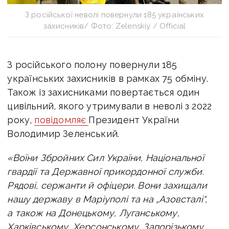
З російської неволі повернули 185 українських
захисників/ Фото: Zelenskiy / Official
З російського полону повернули 185
українських захисників в рамках 75 обміну.
Також із захисниками повертається один
цивільний, якого утримували в неволі з 2022
року,
повідомляє
Президент України
Володимир Зеленський.
«Воїни Збройних Сил України, Національної
гвардії та Державної прикордонної служби.
Рядові, сержанти й офіцери. Вони захищали
нашу державу в Маріуполі та на „Азовсталі“,
а також на Донецькому, Луганському,
Харківському, Херсонському, Запорізькому,