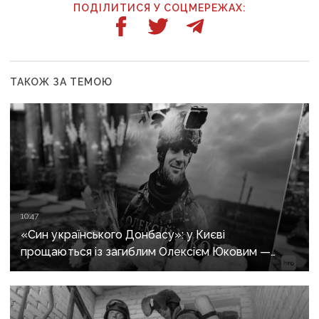
ПОДІЛИТИСЯ У СОЦМЕРЕЖАХ:
ТАКОЖ ЗА ТЕМОЮ
10:47
«Син українського Донбасу»: у Києві
прощаються із загиблим Олексієм Юковим —
пошуковцем загону «Плацдарм»