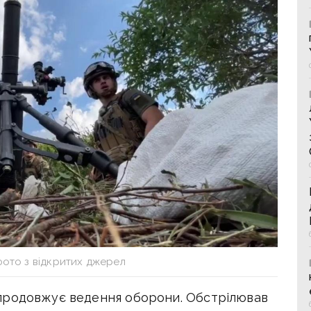
фото з відкритих джерел
продовжує ведення оборони. Обстрілював