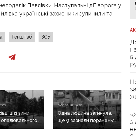
неподалік Павлівки. Наступальні дії ворога у
лівка українські захисники зупинили та
А
на
Генштаб
ЗСУ
Д
н
в
р
Н
з
ж
0:20
6 серпня, 07:16
вці цієї зими
Одна людина загинула,
«
 опалювального
ще 9 зазнали поранень:
з
 фронт
воєнні злочини
е
ється,
рф на Донеччині