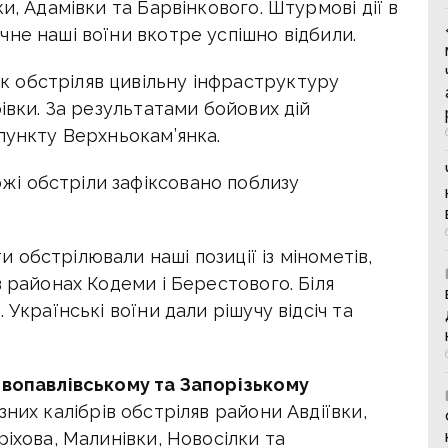
и, Адамівки та Барвінкового. Штурмові дії в
не наші воїни вкотре успішно відбили.
к обстріляв цивільну інфраструктуру
івки. За результатами бойових дій
пункту Верхньокам’янка.
жі обстріли зафіксовано поблизу
и обстрілювали наші позиції із мінометів,
в районах Кодеми і Берестового. Біля
 Українські воїни дали рішучу відсіч та
овопавлівському та Запорізькому
зних калібрів обстріляв райони Авдіївки,
ріхова, Малинівки, Новосілки та