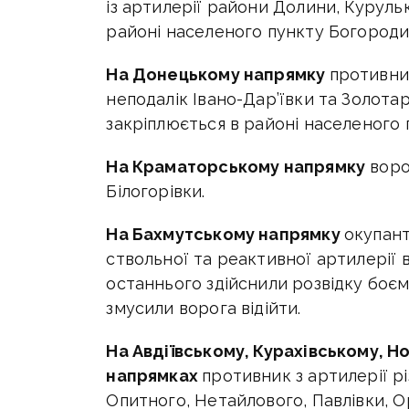
із артилерії райони Долини, Курульк
районі населеного пункту Богородич
На Донецькому напрямку
противни
неподалік Івано-Дар’ївки та Золотар
закріплюється в районі населеного 
На Краматорському напрямку
воро
Білогорівки.
На Бахмутському напрямку
окупант
ствольної та реактивної артилерії 
останнього здійснили розвідку боєм.
змусили ворога відійти.
На Авдіївському, Курахівському, Н
напрямках
противник з артилерії рі
Опитного, Нетайлового, Павлівки, О