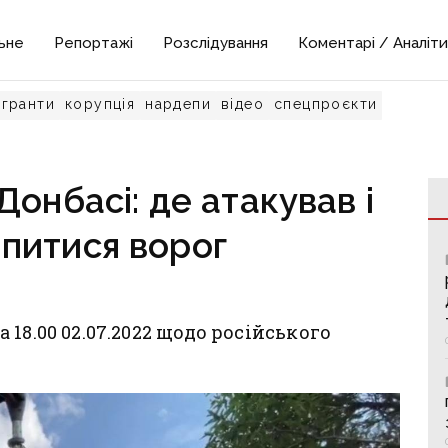
ьне
Репортажі
Розслідування
Коментарі / Аналіти
гранти
корупція
нардепи
відео
спецпроєкти
Донбасі: де атакував і
іпитися ворог
18.00 02.07.2022 щодо російського