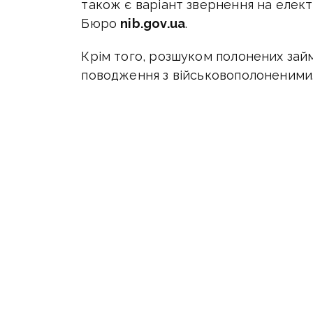
також є варіант звернення на елект
Бюро
nib.gov.ua
.
Крім того, розшуком полонених зай
поводження з військовополоненими
за телефоном
(044) 428-62-74
,
надіславши електронний запит на 
Водночас дізнатися про те, що люд
довіри МВС:
+38 089-420-18-66.
Також можна звернутися із заявою 
органу Національної поліції України
надіславши запит поштою,
зателефонувати на
102
(цілодобово)