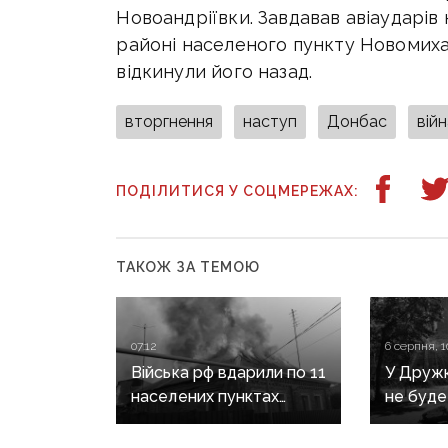
Новоандріївки. Завдавав авіаударів 
районі населеного пункту Новомихай
відкинули його назад.
вторгнення
наступ
Донбас
вій
ПОДІЛИТИСЯ У СОЦМЕРЕЖАХ:
ТАКОЖ ЗА ТЕМОЮ
07:12
6 серпня, 1
Війська рф вдарили по 11
У Дружкі
населених пунктах
не буде
Донеччини: одна людина
сезону:
загинула, п’ятеро
наближа