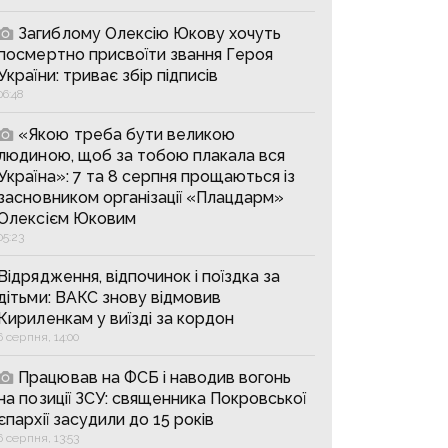
Загиблому Олексію Юкову хочуть
посмертно присвоїти звання Героя
України: триває збір підписів
06:48
«Якою треба бути великою
людиною, щоб за тобою плакала вся
Україна»: 7 та 8 серпня прощаються із
засновником організації «Плацдарм»
Олексієм Юковим
05:23
Відрядження, відпочинок і поїздка за
дітьми: ВАКС знову відмовив
Кириленкам у виїзді за кордон
6 серпня, 14:00
Працював на ФСБ і наводив вогонь
на позиції ЗСУ: священника Покровської
єпархії засудили до 15 років
6 серпня, 13:53