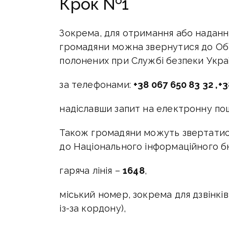
Крок №1
Зокрема, для отримання або наданн
громадяни можна звернутися до Об’
полонених при Службі безпеки Украї
за телефонами:
+38 067 650 83 32 ,+3
надіславши запит на електронну по
Також громадяни можуть звертатися
до Національного інформаційного б
гаряча лінія –
1648
,
міський номер, зокрема для дзвінків
із-за кордону),