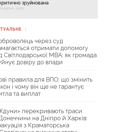
критично зруйнована
6 серпня, 10:20
КТУАЛЬНЕ
оброволець через суд
амагається отримати допомогу
ід Світлодарської МВА: як громада
уйнує довіру до влади
ові правила для ВПО: що змінить
акон і чому він ще не гарантує
итла та виплат
Ждуни» перекривають траси
 Донеччини на Дніпро й Харків:
вакуація з Краматорська