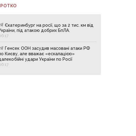
ОРОТКО
Єкатеринбург на росії, що за 2 тис. км від
України, під атакою добрих БпЛА.
06:17
Генсек ООН засудив масовані атаки РФ
по Києву, але вважає «ескалацією»
далекобійні удари України по Росії
06:17