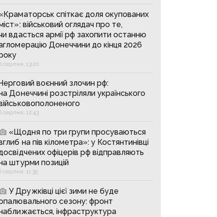
«Краматорськ спіткає доля окупованих
міст»: військовий оглядач про те,
чи вдасться армії рф захопити останню
агломерацію Донеччини до кінця 2026
року
6 серпня, 13:20
Черговий воєнний злочин рф:
на Донеччині розстріляли українського
військовополоненого
6 серпня, 12:43
«Щодня по три групи просуваються
вглиб на пів кілометра»: у Костянтинівці
досвідчених офіцерів рф відправляють
на штурми позицій
6 серпня, 11:35
У Дружківці цієї зими не буде
опалювального сезону: фронт
наближається, інфраструктура