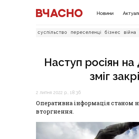
Новини
Актуал
суспільство
переселенці
бізнес
війна
Наступ росіян на 
зміг закр
2 липня 2022 р., 18:36
Оперативна інформація станом на 
вторгнення.