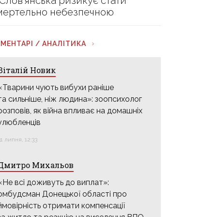
 Слов’янська ризикує стати
мертельно небезпечною
МЕНТАРІ / АНАЛІТИКА
Віталій Новик
«Тварини чують вибухи раніше
та сильніше, ніж людина»: зоопсихолог
розповів, як війна впливає на домашніх
улюбленців
31 липня, 12:33
Дмитро Михальов
«Не всі доживуть до виплат»:
омбудсман Донецької області про
ймовірність отримати компенсації