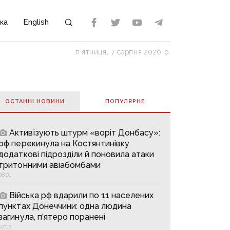
ка
English
пʼятниця, 7 серпня 2026 р.
ОСТАННІ НОВИНИ
ПОПУЛЯРНE
Активізують штурм «воріт Донбасу»:
рф перекинула на Костянтинівку
додаткові підрозділи й поновила атаки
тритонними авіабомбами
08:01
Війська рф вдарили по 11 населених
пунктах Донеччини: одна людина
загинула, п’ятеро поранені
07:12