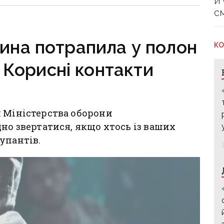
й
руктура
с
о зруйнована
дина потрапила у полон
КО
 Корисні контакти
и Міністерства оборони
но звертатися, якщо хтось із ваших
купантів.