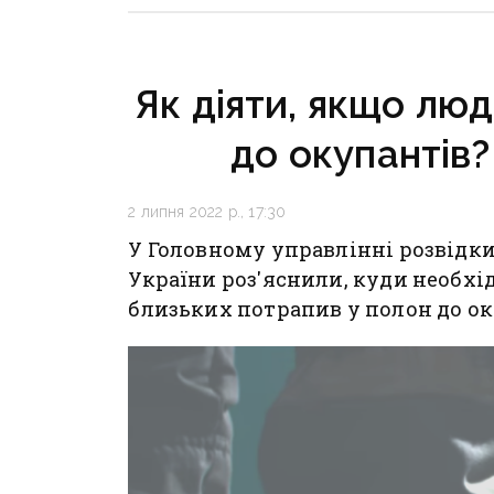
поранені
інфраст
критичн
Як діяти, якщо лю
до окупантів?
2 липня 2022 р., 17:30
У Головному управлінні розвідк
України роз'яснили, куди необхід
близьких потрапив у полон до о