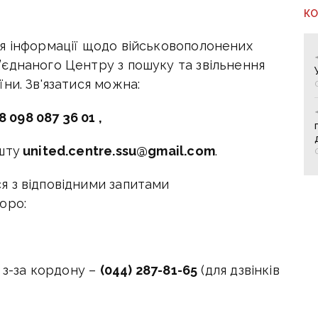
К
я інформації щодо військовополонених
єднаного Центру з пошуку та звільнення
ни. Зв'язатися можна:
8 098 087 36 01 ,
шту
united.centre.ssu@gmail.com
.
 з відповідними запитами
юро:
 з-за кордону –
(044) 287-81-65
(для дзвінків