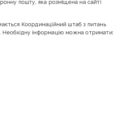
ронну пошту, яка розміщена на сайті
мається Координаційний штаб з питань
. Необхідну інформацію можна отримати:
адресу
contact@gur.gov.ua.
ину захопили у полон, можна за телефоном
до найближчого територіального
. Зв'язатися можна:
,