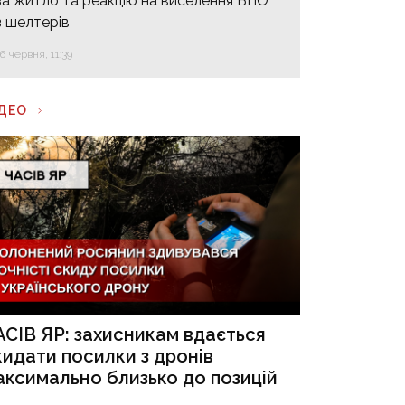
за житло та реакцію на виселення ВПО
з шелтерів
16 червня, 11:39
ІДЕО
АСІВ ЯР: захисникам вдається
кидати посилки з дронів
аксимально близько до позицій