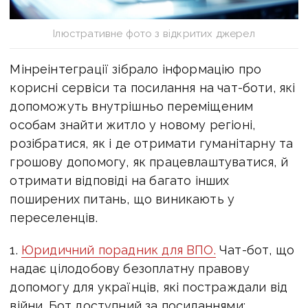
Ілюстративне фото з відкритих джерел
Мінреінтеграції зібрало інформацію про
корисні сервіси та посилання на чат-боти, які
допоможуть внутрішньо переміщеним
особам знайти житло у новому регіоні,
розібратися, як і де отримати гуманітарну та
грошову допомогу, як працевлаштуватися, й
отримати відповіді на багато інших
поширених питань, що виникають у
переселенців.
1.
Юридичний порадник для ВПО.
Чат-бот, що
надає цілодобову безоплатну правову
допомогу для українців, які постраждали від
війни. Бот доступний за посиланнями: