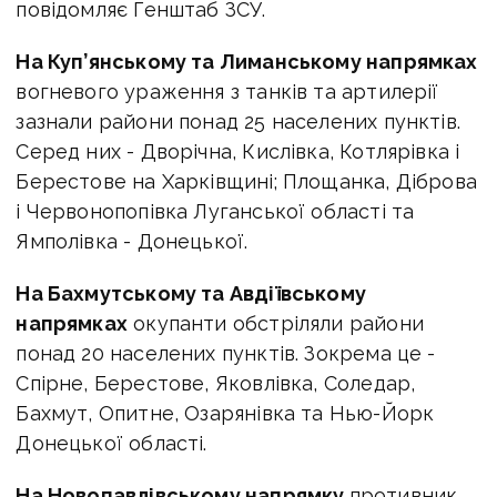
повідомляє Генштаб ЗСУ.
На Куп’янському та Лиманському напрямках
вогневого ураження з танків та артилерії
зазнали райони понад 25 населених пунктів.
Серед них - Дворічна, Кислівка, Котлярівка і
Берестове на Харківщині; Площанка, Діброва
і Червонопопівка Луганської області та
Ямполівка - Донецької.
На Бахмутському та Авдіївському
напрямках
окупанти обстріляли райони
понад 20 населених пунктів. Зокрема це -
Спірне, Берестове, Яковлівка, Соледар,
Бахмут, Опитне, Озарянівка та Нью-Йорк
Донецької області.
На Новопавлівському напрямку
противник