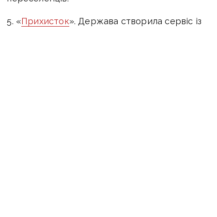
5. «
Прихисток
». Держава створила сервіс із
пошуку безкоштовного житла, за допомогою
якого ВПО можуть знайти помешкання.
6. «
Допомагай
». Сервіс від волонтерів, який
також допомагає у зручний спосіб знайти
безоплатне житло у безпечних містах
України.
Оперативну інформацію про події Донбасу
публікуємо у телеграм-
каналі
t.me/vchasnoua
. Приєднуйтеся!
ВПО
переселенці
допомога
війна
Донбас
виплати
житло