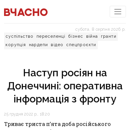
субота, 8 серпня 2026 р.
суспільство
переселенці
бізнес
війна
гранти
корупція
нардепи
відео
спецпроєкти
Наступ росіян на
Донеччині: оперативна
інформація з фронту
25 грудня 2022 р., 18:20
Триває триста п’ята доба російського