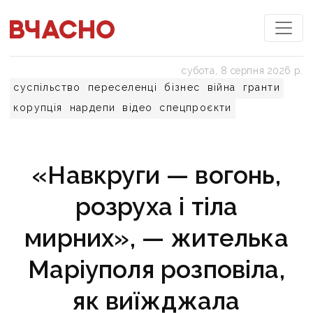
субота, 8 серпня 2026 р.
суспільство
переселенці
бізнес
війна
гранти
корупція
нардепи
відео
спецпроєкти
«Навкруги — вогонь,
розруха і тіла
мирних», — жителька
Маріуполя розповіла,
як виїжджала