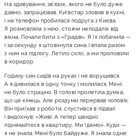
На здивування, зв’язок, якого не було дуже
давно, запрацював. Київстар зловив в кухні,
і на телефон пробилася подруга з Києва.
Я розмовляла з нею, стоячи неподалік від
вікна. Почали бити з «Градів». Я їх побачила —
і за секунду я штовхнула сина і впала разом
з ним на підлогу. Летіло скло, а ми проповзли
в коридор.
Годину син сидів на руках і не ворушився.
А я дивилася в одну точку і молилася. Мені
не було страшно. В голові пролетіла думка,
що це кінець. Але роздуми перервав чоловік.
Він приїхав з роботи, спустився в підвал
і видохнув: «Живі. А тепер швидко
піднімайтеся в квартиру. Ми їдемо». Куди —
я не знала. Мені було байдуже. Я знала одне: