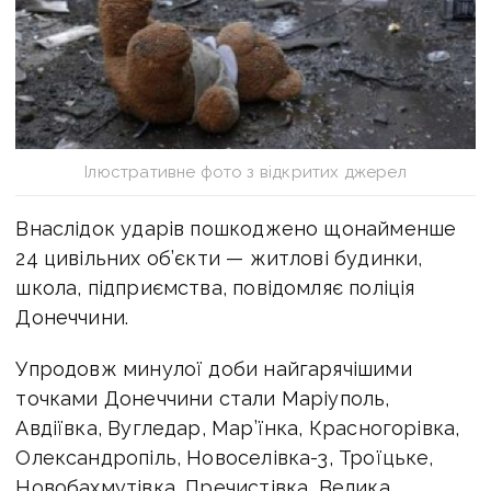
Ілюстративне фото з відкритих джерел
Внаслідок ударів пошкоджено щонайменше
24 цивільних об’єкти — житлові будинки,
школа, підприємства, повідомляє поліція
Донеччини.
Упродовж минулої доби найгарячішими
точками Донеччини стали Маріуполь,
Авдіївка, Вугледар, Мар’їнка, Красногорівка,
Олександропіль, Новоселівка-3, Троїцьке,
Новобахмутівка, Пречистівка, Велика