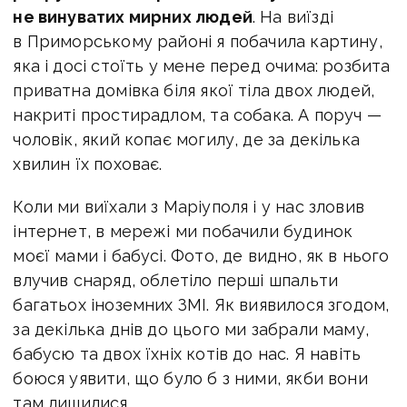
не винуватих мирних людей
. На виїзді
в Приморському районі я побачила картину,
яка і досі стоїть у мене перед очима: розбита
приватна домівка біля якої тіла двох людей,
накриті простирадлом, та собака. А поруч —
чоловік, який копає могилу, де за декілька
хвилин їх поховає.
Коли ми виїхали з Маріуполя і у нас зловив
інтернет, в мережі ми побачили будинок
моєї мами і бабусі. Фото, де видно, як в нього
влучив снаряд, облетіло перші шпальти
багатьох іноземних ЗМІ. Як виявилося згодом,
за декілька днів до цього ми забрали маму,
бабусю та двох їхніх котів до нас. Я навіть
боюся уявити, що було б з ними, якби вони
там лишилися.