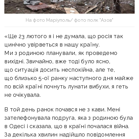
На фото Маріуполь/ фото полк "Азов"
«Ще 23 лютого я і не думала, що росія так
цинічно увірветься в нашу країну.
Ми з родиною планували, як проведемо
вихідні. Звичайно, вже тоді було ясно,
що ситуація досить неспокійна, але те,
що близько 5-ої ранку наступного дня майже
по всій країні почнуть лунати вибухи, я геть
не очікувала.
В той день ранок почався не з кави. Мені
зателефонувала подруга, яка з родиною була
в Одесі і сказала, що в країні почалася війна.
За декілька хвилин надійшло повідомлення