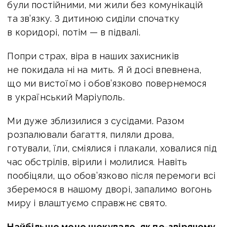
були постійними, ми жили без комунікацій
та зв’язку. З дитиною сиділи спочатку
в коридорі, потім — в підвалі.
Попри страх, віра в наших захисників
не покидала ні на мить. Я й досі впевнена,
що ми вистоїмо і обов’язково повернемося
в український Маріуполь.
Ми дуже зблизилися з сусідами. Разом
розпалювали багаття, пиляли дрова,
готували, їли, сміялися і плакали, ховалися під
час обстрілів, вірили і молилися. Навіть
пообіцяли, що обов’язково після перемоги всі
зберемося в нашому дворі, запалимо вогонь
миру і влаштуємо справжнє свято.
Найбільше мене шокувало, як по-звірячому