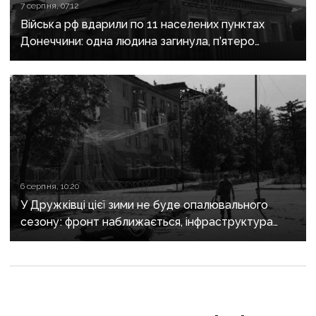
7 серпня, 07:12
Війська рф вдарили по 11 населених пунктах
Донеччини: одна людина загинула, п’ятеро
поранені
6 серпня, 10:20
У Дружківці цієї зими не буде опалювального
сезону: фронт наближається, інфраструктура
критично зруйнована