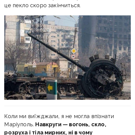
це пекло скоро закінчиться.
Коли ми виїжджали, я не могла впізнати
Маріуполь.
Навкруги — вогонь, скло,
розруха і тіла мирних, ні в чому