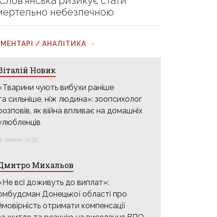
 Слов’янська ризикує стати
мертельно небезпечною
МЕНТАРІ / АНАЛІТИКА
Віталій Новик
«Тварини чують вибухи раніше
та сильніше, ніж людина»: зоопсихолог
розповів, як війна впливає на домашніх
улюбленців
31 липня, 12:33
Дмитро Михальов
«Не всі доживуть до виплат»:
омбудсман Донецької області про
ймовірність отримати компенсації