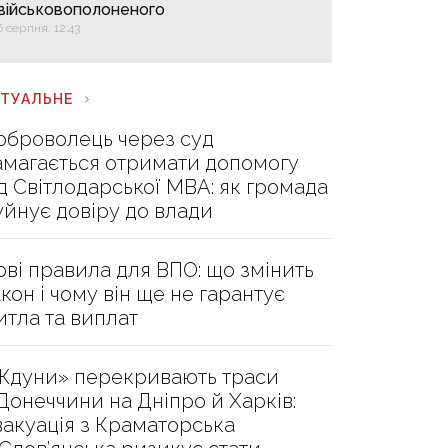
військовополоненого
6 серпня, 12:43
КТУАЛЬНЕ
оброволець через суд
амагається отримати допомогу
ід Світлодарської МВА: як громада
уйнує довіру до влади
ові правила для ВПО: що змінить
акон і чому він ще не гарантує
итла та виплат
Ждуни» перекривають траси
 Донеччини на Дніпро й Харків:
вакуація з Краматорська