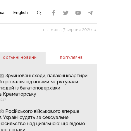
ка
English
пʼятниця, 7 серпня 2026 р.
ОСТАННІ НОВИНИ
ПОПУЛЯРНE
Зруйновані сходи, палаючі квартири
й провалля під ногами: як рятували
людей із багатоповерхівки
в Краматорську
10:17
Російського військового вперше
в Україні судять за сексуальне
насильство над цивільною: що відомо
про справу