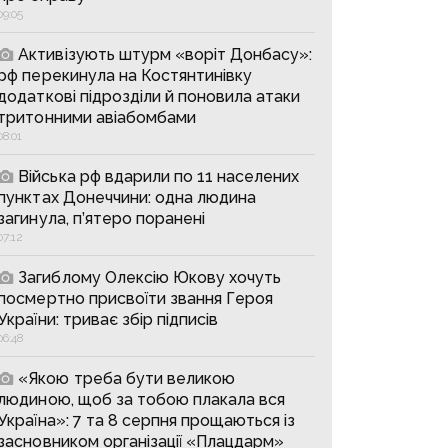
09:05
Активізують штурм «воріт Донбасу»:
рф перекинула на Костянтинівку
додаткові підрозділи й поновила атаки
тритонними авіабомбами
08:01
Війська рф вдарили по 11 населених
пунктах Донеччини: одна людина
загинула, п’ятеро поранені
07:12
Загиблому Олексію Юкову хочуть
посмертно присвоїти звання Героя
України: триває збір підписів
06:48
«Якою треба бути великою
людиною, щоб за тобою плакала вся
Україна»: 7 та 8 серпня прощаються із
засновником організації «Плацдарм»