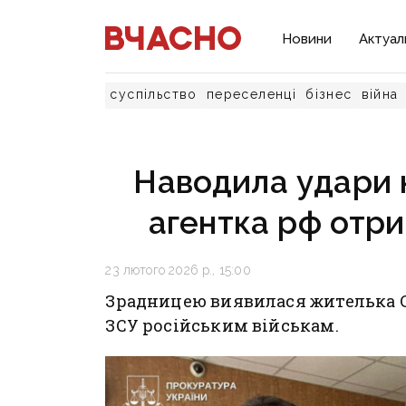
Новини
Актуал
суспільство
переселенці
бізнес
війна
Наводила удари 
агентка рф отри
23 лютого 2026 р., 15:00
Зрадницею виявилася жителька Св
ЗСУ російським військам.