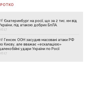
ОРОТКО
Єкатеринбург на росії, що за 2 тис. км від
України, під атакою добрих БпЛА.
06:17
Генсек ООН засудив масовані атаки РФ
по Києву, але вважає «ескалацією»
далекобійні удари України по Росії
06:17