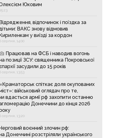
Олексієм Юковим
05:23
Відрядження, відпочинок і поїздка за
дітьми: ВАКС знову відмовив
Кириленкам у виїзді за кордон
6 серпня, 14:00
Працював на ФСБ і наводив вогонь
на позиції ЗСУ: священника Покровської
єпархії засудили до 15 років
6 серпня, 13:53
«Краматорськ спіткає доля окупованих
міст»: військовий оглядач про те,
чи вдасться армії рф захопити останню
агломерацію Донеччини до кінця 2026
року
6 серпня, 13:20
Черговий воєнний злочин рф:
на Донеччині розстріляли українського