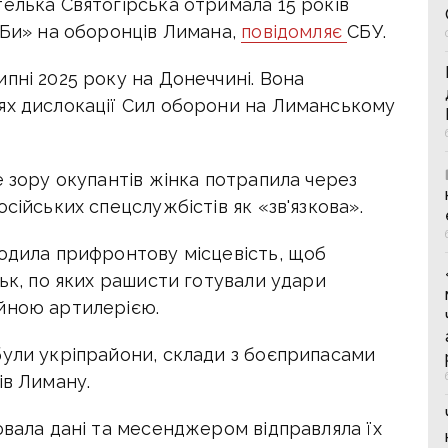
елька Святогірська отримала 15 років
АБи» на оборонців Лимана,
повідомляє
СБУ.
пні 2025 року на Донеччині. Вона
ях дислокації Сил оборони на Лиманському
е зору окупантів жінка потрапила через
сійських спецслужбістів як «зв'язкова».
ходила прифронтову місцевість, щоб
ськ, по яких рашисти готували удари
йною артилерією.
були укріпрайони, склади з боєприпасами
ів Лиману.
ювала дані та месенджером відправляла їх