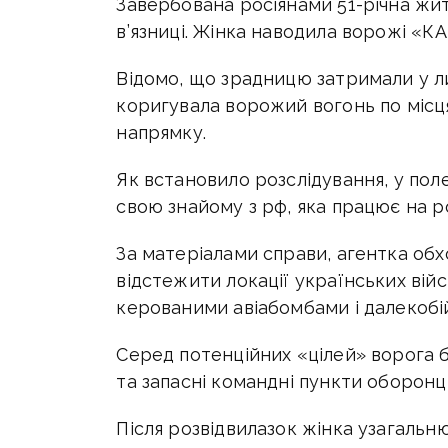
Завербована росіянами 51-річна жит
в’язниці. Жінка наводила ворожі «К
Відомо, що зрадницю затримали у ли
коригувала ворожий вогонь по місц
напрямку.
Як встановило розслідування, у пол
свою знайому з рф, яка працює на ро
За матеріалами справи, агентка об
відстежити локації українських вій
керованими авіабомбами і далекобі
Серед потенційних «цілей» ворога 
та запасні командні пункти оборонц
Після розвідвилазок жінка узагальн