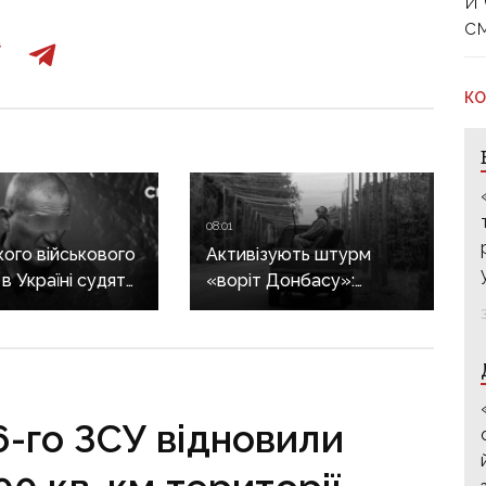
й
с
КО
08:01
кого військового
Активізують штурм
в Україні судять
«воріт Донбасу»:
уальне
рф перекинула
тво над
на Костянтинівку
ою: що відомо
додаткові підрозділи
аву
й поновила атаки
тритонними
6-го ЗСУ відновили
авіабомбами