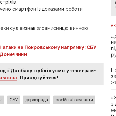
стрілів.
лучено смартфон із доказами роботи
А
пеки суд визнав зловмисницю винною
Д
н
і атаки на Покровському напрямку: СБУ
в
р
 Донеччини
Н
одії Донбасу публікуємо у телеграм-
з
hasnoua
. Приєднуйтеся!
ж
«
к
СБУ
держзрада
російські окупанти
з
е