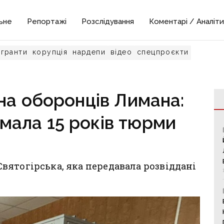
ьне
Репортажі
Розслідування
Коментарі / Аналіти
гранти
корупція
нардепи
відео
спецпроєкти
на оборонців Лимана:
мала 15 років тюрми
ятогірська, яка передавала розвіддані