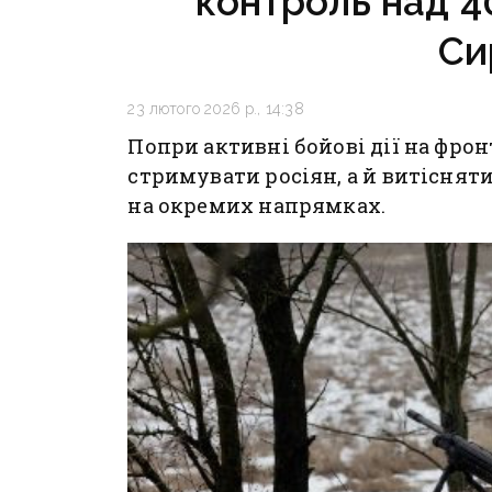
контроль над 40
Си
23 лютого 2026 р., 14:38
Попри активні бойові дії на фрон
стримувати росіян, а й витісняти
на окремих напрямках.