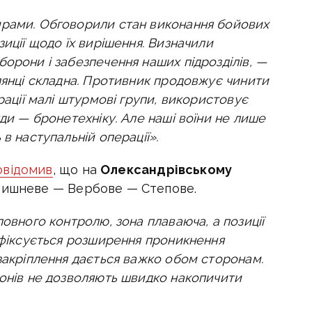
ирами. Обговорили стан виконання бойових
зиції щодо їх вирішення. Визначили
орони і забезпечення наших підрозділів, —
ілянці складна. Противник продовжує чинити
рації малі штурмові групи, використовує
уди — бронетехніку.
Але наші воїни не лише
в наступальній операції».
овідомив
, що на
Олександрівському
Вишневе — Вербове — Степове.
повного контролю, зона плаваюча, а позиції
 фіксується розширення проникнення
закріплення дається важко обом сторонам.
ронів не дозволяють швидко накопичити
табільну лінію. Хто перший зможе