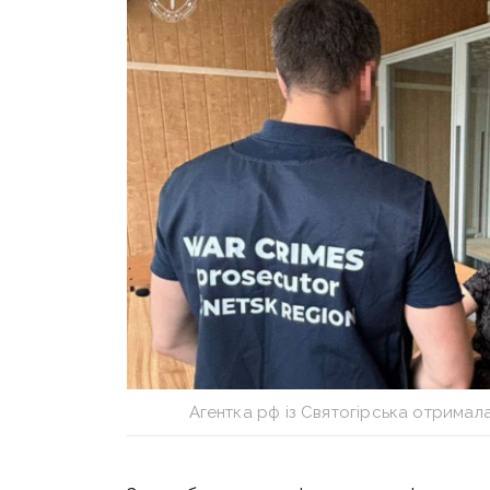
Агентка рф із Святогірська отримал