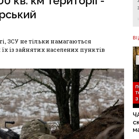
0 кв. км території -
рський
В
ті, ЗСУ не тільки намагаються
 їх із зайнятих населених пунктів
Ч
с
м