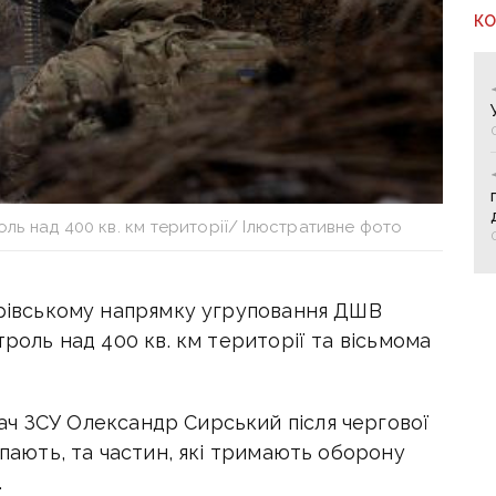
К
оль над 400 кв. км території/ Ілюстративне фото
ндрівському напрямку угруповання ДШВ
троль над 400 кв. км території та вісьмома
ч ЗСУ Олександр Сирський після
чергової
упають, та частин, які тримають оборону
.