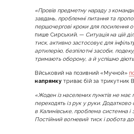
«Провів предметну нараду з команд
завдань, проблемні питання та пропо
першочергові кроки для посилення об
пише Сирський. —
Ситуація на цій д
тиск, активно застосовує для інфільт
артилерію, безпілотні засоби, подек
тримають оборону, а й успішно діють 
Вйськовий на позивний «Мучной»
п
напрямку
триває бій за трикутник 
«Жоден із населених пунктів не має 
переходять із рук у руки. Додатково
в Калинівське, проблема системна і 
Постійний вогневий тиск і робота д
резерв і перетворити просування в с