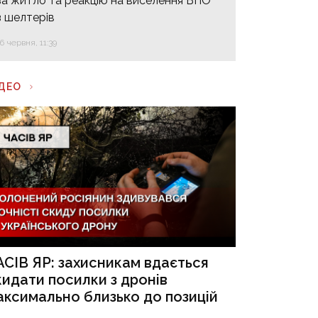
за житло та реакцію на виселення ВПО
з шелтерів
16 червня, 11:39
ІДЕО
АСІВ ЯР: захисникам вдається
кидати посилки з дронів
аксимально близько до позицій