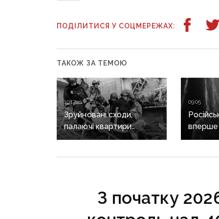
ПОДІЛИТИСЯ У СОЦМЕРЕЖАХ:
ТАКОЖ ЗА ТЕМОЮ
10:17
09:05
Зруйновані сходи,
Російсь
палаючі квартири
вперше 
й провалля під ногами:
за секс
як рятували людей із
насильс
багатоповерхівки
цивільн
в Краматорську
про спр
З початку 202