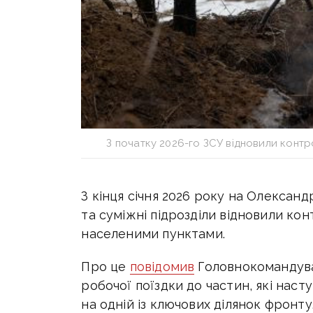
З початку 2026-го ЗСУ відновили контр
З кінця січня 2026 року на Олекса
та суміжні підрозділи відновили кон
населеними пунктами.
Про це
повідомив
Головнокомандува
робочої поїздки до частин, які наст
на одній із ключових ділянок фронту