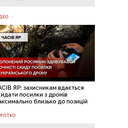
ІДЕО
АСІВ ЯР: захисникам вдається
кидати посилки з дронів
аксимально близько до позицій
ОРОТКО