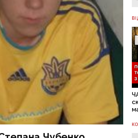
В
Ч
с
м
К
 Степана Чубенко