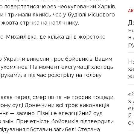
о повертатися через неокупований Харків.
А
 і тримали якийсь час у будівлі місцевого
Д
жовта стрічка на наплічнику.
н
в
о-Михайлівка, де кілька днів жорстоко
р
 України винесли троє бойовиків: Вадим
Н
ухомлінов. На момент ексгумації хлопець
з
руками, а під час розстрілу на голову
ж
«
плакав перед смертю та не просив пощади.
з
ому суді Донеччини всі троє виконавців
е
ння — заочно. Пізніше апеляційний суд
й
 змін. Причетність бойовиків підтвердили
с
лідування обставин загибелі Степана