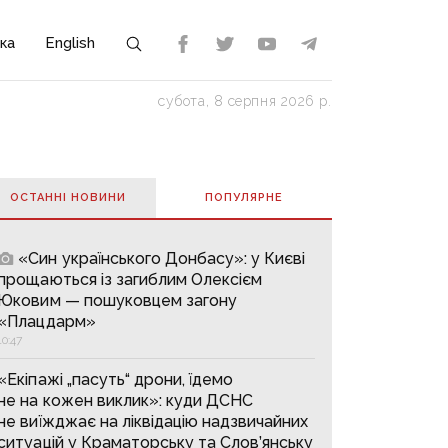
ка
English
субота, 8 серпня 2026 р.
ОСТАННІ НОВИНИ
ПОПУЛЯРНE
«Син українського Донбасу»: у Києві
прощаються із загиблим Олексієм
Юковим — пошуковцем загону
«Плацдарм»
10:47
«Екіпажі „пасуть“ дрони, їдемо
не на кожен виклик»: куди ДСНС
не виїжджає на ліквідацію надзвичайних
ситуацій у Краматорську та Слов’янську