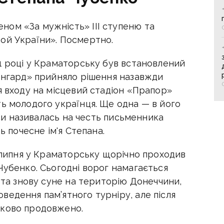
ом «За мужність» III ступеню та
ой України». Посмертно.
1 році у Краматорську був встановлений
вангард» прийняло рішення назавжди
я входу на місцевий стадіон «Прапор»
ть молодого українця. Ще одна — в його
часи називалась на честь письменника
ь почесне ім'я Степана.
і липня у Краматорську щорічно проходив
Чубенко. Сьогодні ворог намагається
и та знову суне на територію Донеччини,
едення пам’ятного турніру, але після
зково продовжено.