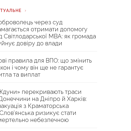
КТУАЛЬНЕ
оброволець через суд
амагається отримати допомогу
ід Світлодарської МВА: як громада
уйнує довіру до влади
ові правила для ВПО: що змінить
акон і чому він ще не гарантує
итла та виплат
Ждуни» перекривають траси
 Донеччини на Дніпро й Харків:
вакуація з Краматорська
 Слов’янська ризикує стати
мертельно небезпечною