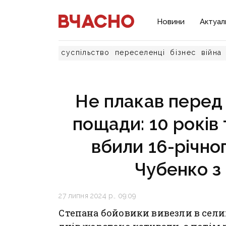
Новини
Актуал
суспільство
переселенці
бізнес
війна
Не плакав перед
пощади: 10 років
вбили 16-річно
Чубенко з
27 липня 2024 р., 09:09
Степана бойовики вивезли в сели