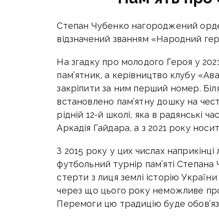
Степан Чубенко нагороджений орден
відзначений званням «Народний гер
На згадку про молодого Героя у 202
пам’ятник, а керівництво клубу «А
закріпити за ним перший номер. Біл
встановлено пам’ятну дошку на чес
рідній 12-й школі, яка в радянські 
Аркадія Гайдара, а з 2021 року носит
З 2015 року у цих числах наприкінц
футбольний турнір пам’яті Степана 
стерти з лиця землі історію Україн
через що цього року неможливе пров
Перемоги цю традицію буде обов’я