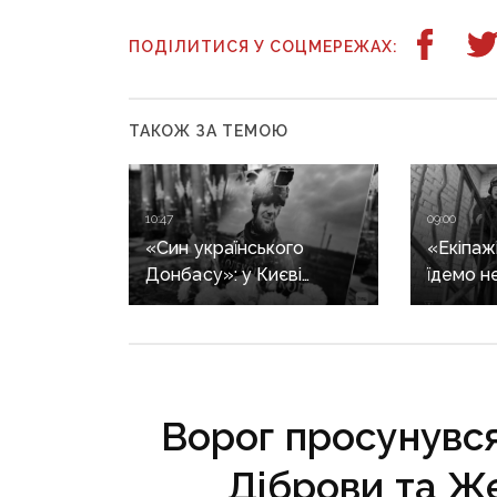
ПОДІЛИТИСЯ У СОЦМЕРЕЖАХ:
ТАКОЖ ЗА ТЕМОЮ
10:47
09:00
«Син українського
«Екіпажі
Донбасу»: у Києві
їдемо н
прощаються із загиблим
виклик»
Олексієм Юковим —
не виїж
пошуковцем загону
ліквіда
«Плацдарм»
ситуаці
у Крама
Ворог просунувся 
та Слов
Діброви та Же