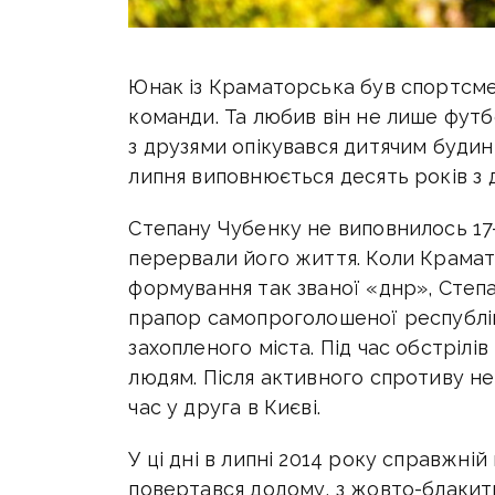
Юнак із Краматорська був спортсм
команди. Та любив він не лише футбо
з друзями опікувався дитячим будинк
липня виповнюється десять років з д
Степану Чубенку не виповнилось 17-
перервали його життя. Коли Крамат
формування так званої «днр», Степ
прапор самопроголошеної республік
захопленого міста. Під час обстрілі
людям. Після активного спротиву н
час у друга в Києві.
У ці дні в липні 2014 року справжні
повертався додому, з жовто-блакит