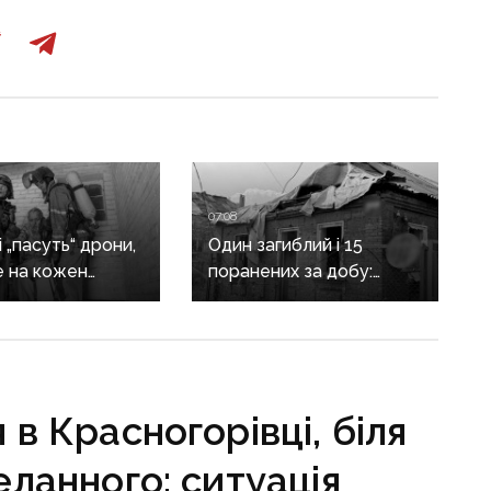
07:08
 „пасуть“ дрони,
Один загиблий і 15
е на кожен
поранених за добу:
: куди ДСНС
ворог масовано
джає на
обстріляв Донеччину
цію надзвичайних
й
торську
в Красногорівці, біля
’янську
ланного: ситуація