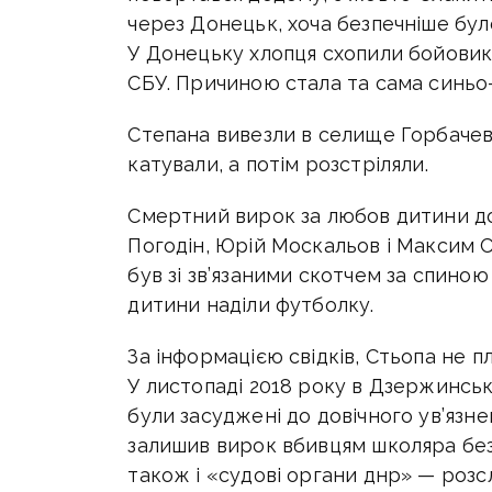
через Донецьк, хоча безпечніше бул
У Донецьку хлопця схопили бойовики
СБУ. Причиною стала та сама синьо-
Степана вивезли в селище Горбачев
катували, а потім розстріляли.
Смертний вирок за любов дитини до
Погодін, Юрій Москальов і Максим С
був зі зв’язаними скотчем за спиною 
дитини наділи футболку.
За інформацією свідків, Стьопа не 
У листопаді 2018 року в Дзержинськ
були засуджені до довічного ув’язне
залишив вирок вбивцям школяра без
також і «судові органи днр» — розс