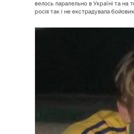
велось паралельно в Україні та на 
росія так і не екстрадувала бойовикі