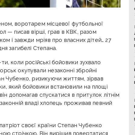
еном, воротарем місцевої футбольної
л — писав вірші, грав в КВК, разом
ом і завжди мріяв про власних дітей… 27
ня загибелі Степана.
ти, коли російські бойовики зухвало
орськ окупували незаконні збройні
ан Чубенко, ризикуючи життям, зірвав
и, який бойовики встановили на площі
в він допомагав спускатися в притулок літнім
езаконній владі хлопець проживав певний
й патріот своєї країни Степан Чубенко
ною стрічкою. Він вирішив повертатися