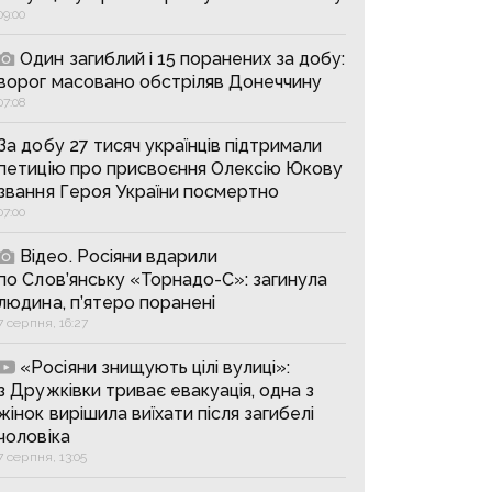
09:00
Один загиблий і 15 поранених за добу:
ворог масовано обстріляв Донеччину
07:08
За добу 27 тисяч українців підтримали
петицію про присвоєння Олексію Юкову
звання Героя України посмертно
07:00
Відео. Росіяни вдарили
по Слов’янську «Торнадо-С»: загинула
людина, п’ятеро поранені
7 серпня, 16:27
«Росіяни знищують цілі вулиці»:
з Дружківки триває евакуація, одна з
жінок вирішила виїхати після загибелі
чоловіка
7 серпня, 13:05