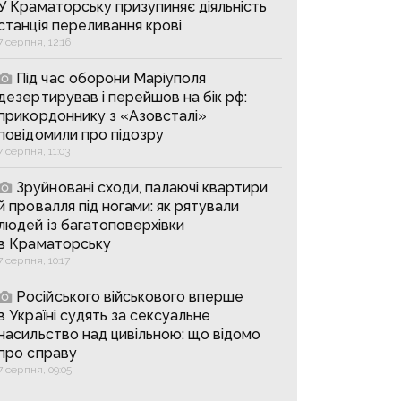
У Краматорську призупиняє діяльність
станція переливання крові
7 серпня, 12:16
Під час оборони Маріуполя
дезертирував і перейшов на бік рф:
прикордоннику з «Азовсталі»
повідомили про підозру
7 серпня, 11:03
Зруйновані сходи, палаючі квартири
й провалля під ногами: як рятували
людей із багатоповерхівки
в Краматорську
7 серпня, 10:17
Російського військового вперше
в Україні судять за сексуальне
насильство над цивільною: що відомо
про справу
7 серпня, 09:05