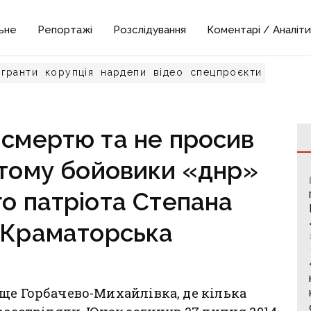
ьне
Репортажі
Розслідування
Коментарі / Аналіти
гранти
корупція
нардепи
відео
спецпроєкти
 смертю та не просив
 тому бойовики «днр»
го патріота Степана
 Краматорська
ще Горбачево-Михайлівка, де кілька