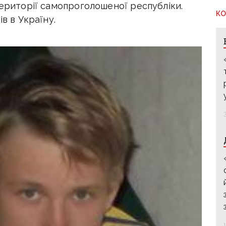
території самопроголошеної республіки.
КО
в в Україну.