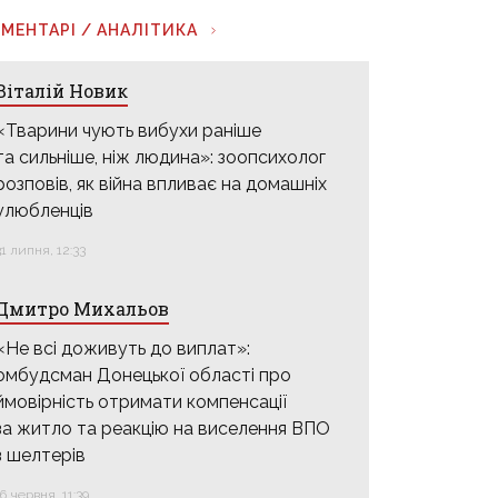
МЕНТАРІ / АНАЛІТИКА
Віталій Новик
«Тварини чують вибухи раніше
та сильніше, ніж людина»: зоопсихолог
розповів, як війна впливає на домашніх
улюбленців
31 липня, 12:33
Дмитро Михальов
«Не всі доживуть до виплат»:
омбудсман Донецької області про
ймовірність отримати компенсації
за житло та реакцію на виселення ВПО
з шелтерів
16 червня, 11:39