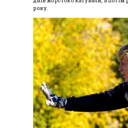
днів жорстоко катували, а потім 
року.