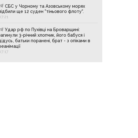
СБС у Чорному та Азовському морях
підбили ще 12 суден "тіньового флоту".
07:21
Удар рф по Пухівці на Броварщині:
загинули 3-річний хлопчик, його бабуся і
дідусь, батьки поранені, брат - з опіками в
реанімації
07:17