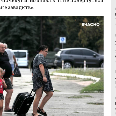
-почекуни. Бо знають: ті не повернуться
«не завадить».