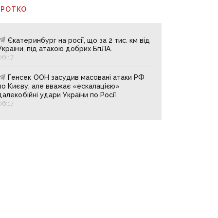
ОРОТКО
Єкатеринбург на росії, що за 2 тис. км від
України, під атакою добрих БпЛА.
06:17
Генсек ООН засудив масовані атаки РФ
по Києву, але вважає «ескалацією»
далекобійні удари України по Росії
06:17