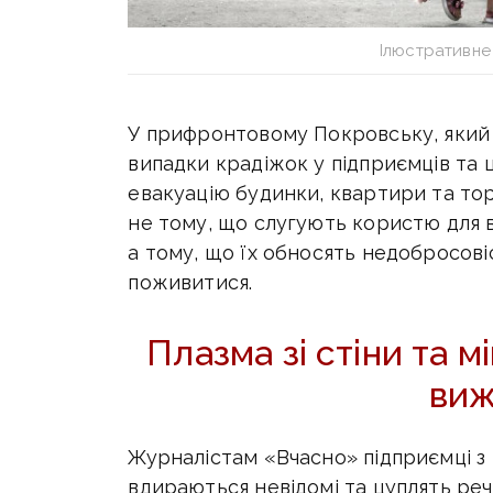
Ілюстративне 
У прифронтовому Покровську, який 
випадки крадіжок у підприємців та 
евакуацію будинки, квартири та тор
не тому, що слугують користю для 
а тому, що їх обносять недобросові
поживитися.
Плазма зі стіни та мі
виж
Журналістам «Вчасно» підприємці з 
вдираються невідомі та цуплять речі,