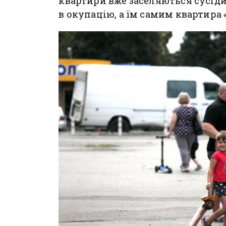
квартири вже заселяються сусіди
в окупацію, а їм самим квартира 