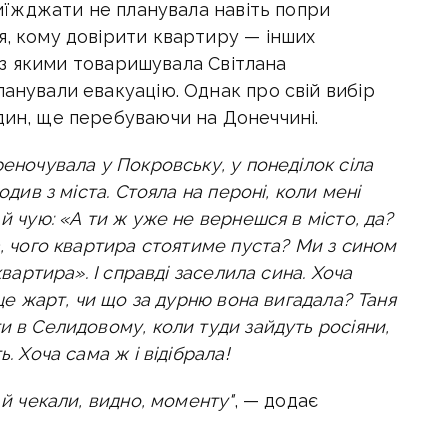
 виїжджати не планувала навіть попри
я, кому довірити квартиру — інших
ів з якими товаришувала Світлана
ланували евакуацію. Однак про свій вибір
дин, ще перебуваючи на Донеччині.
реночувала у Покровську, у понеділок сіла
одив з міста. Стояла на пероні, коли мені
й чую: «А ти ж уже не вернешся в місто, да?
а, чого квартира стоятиме пуста? Ми з сином
квартира». І справді заселила сина. Хоча
 це жарт, чи що за дурню вона вигадала? Таня
и в Селидовому, коли туди зайдуть росіяни,
. Хоча сама ж і відібрала!
 й чекали, видно, моменту"
, — додає