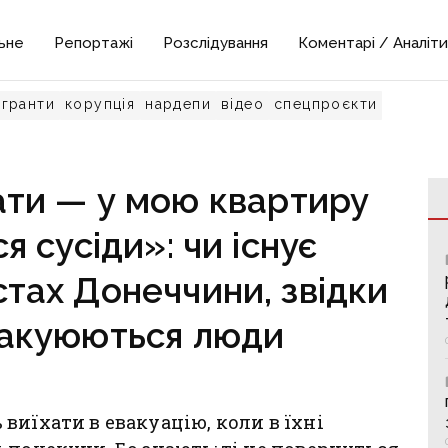
ьне
Репортажі
Розслідування
Коментарі / Аналіти
гранти
корупція
нардепи
відео
спецпроєкти
ати — у мою квартиру
 сусіди»: чи існує
стах Донеччини, звідки
вакуюються люди
виїхати в евакуацію, коли в їхні