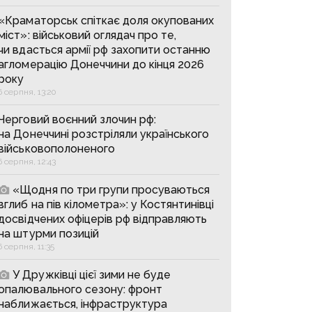
«Краматорськ спіткає доля окупованих
міст»: військовий оглядач про те,
чи вдасться армії рф захопити останню
агломерацію Донеччини до кінця 2026
року
6 серпня, 13:20
Черговий воєнний злочин рф:
на Донеччині розстріляли українського
військовополоненого
6 серпня, 12:43
«Щодня по три групи просуваються
вглиб на пів кілометра»: у Костянтинівці
досвідчених офіцерів рф відправляють
на штурми позицій
6 серпня, 11:35
У Дружківці цієї зими не буде
опалювального сезону: фронт
наближається, інфраструктура