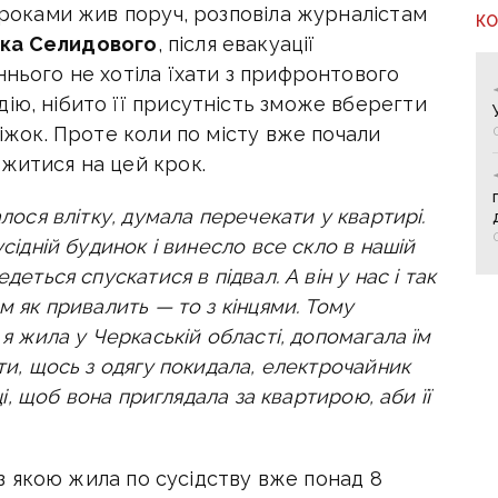
о роками жив поруч, розповіла журналістам
К
нка Селидового
, після евакуації
ннього не хотіла їхати з прифронтового
ію, нібито її присутність зможе вберегти
діжок. Проте коли по місту вже почали
житися на цей крок.
алося влітку, думала перечекати у квартирі.
усідній будинок і винесло все скло в нашій
деться спускатися в підвал. А він у нас і так
м як привалить — то з кінцями. Тому
 я жила у Черкаській області, допомагала їм
нти, щось з одягу покидала, електрочайник
дці, щоб вона приглядала за квартирою, аби її
, з якою жила по сусідству вже понад 8