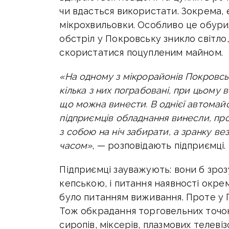
чи вдасться використати. Зокрема, 
мікрохвильовки. Особливо це обурил
обстріл у Покровську зникло світло,
скористатися поцупленим майном.
«На одному з мікрорайонів Покровсь
кілька з них пограбовані, при цьому в
що можна винести. В однієї автомайс
підприємців обладнання винесли, про
з собою на ніч забирати, а зранку ве
часом»
, — розповідають підприємці.
Підприємці зауважують: вони б зрозу
кепською, і питання наявності окре
було питанням виживання. Проте у 
Тож обкрадання торговельних точок (
сиропів, міксерів, плазмових телевіз