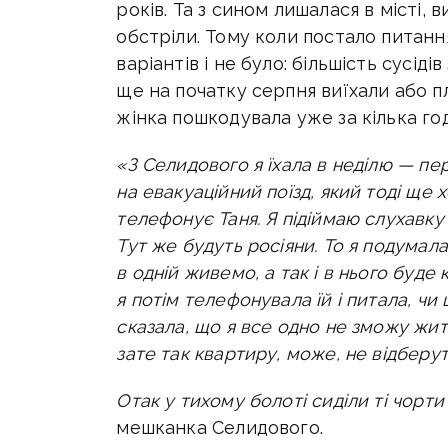
років. Та з сином лишалася в місті,
обстріли. Тому коли постало питанн
варіантів і не було: більшість сусід
ще на початку серпня виїхали або п
жінка пошкодувала уже за кілька го
«З Селидового я їхала в неділю — пе
на евакуаційний поїзд, який тоді ще х
телефонує Таня. Я підіймаю слухавку 
Тут же будуть росіяни. То я подумал
в одній живемо, а так і в нього буде 
я потім телефонувала їй і питала, чи
сказала, що я все одно не зможу жит
зате так квартиру, може, не відберуть
Отак у тихому болоті сиділи ті чорти
мешканка Селидового.