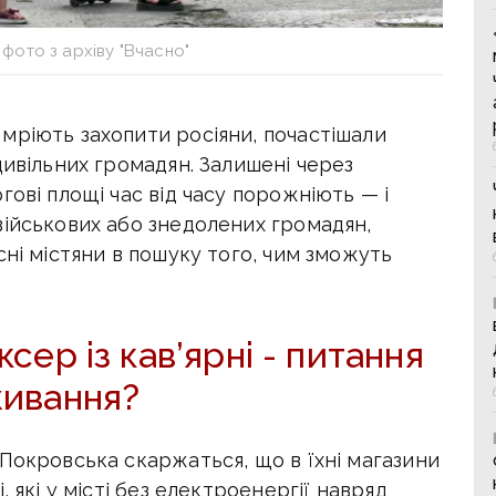
фото з архіву "Вчасно"
мріють захопити росіяни, почастішали
цивільних громадян. Залишені через
гові площі час від часу порожніють — і
військових або знедолених громадян,
сні містяни в пошуку того, чим зможуть
ксер із кав’ярні - питання
ивання?
Покровська скаржаться, що в їхні магазини
 які у місті без електроенергії навряд