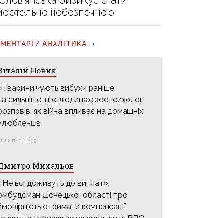
 Слов’янська ризикує стати
мертельно небезпечною
МЕНТАРІ / АНАЛІТИКА
Віталій Новик
«Тварини чують вибухи раніше
та сильніше, ніж людина»: зоопсихолог
розповів, як війна впливає на домашніх
улюбленців
31 липня, 12:33
Дмитро Михальов
«Не всі доживуть до виплат»:
омбудсман Донецької області про
ймовірність отримати компенсації