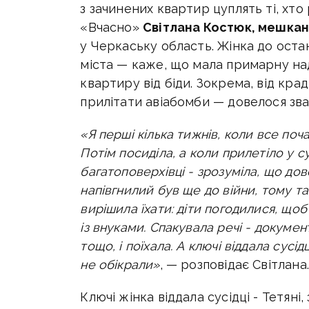
з зачинених квартир цуплять ті, хт
«Вчасно»
Світлана Костюк, мешка
у Черкаську область. Жінка до оста
міста — каже, що мала примарну над
квартиру від біди. Зокрема, від кра
прилітати авіабомби — довелося зва
«Я перші кілька тижнів, коли все поч
Потім посиділа, а коли прилетіло у с
багатоповерхівці - зрозуміла, що дове
напівгнилий був ще до війни, тому та
вирішила їхати: діти погодилися, щоб
із внуками. Спакувала речі - докуме
тощо, і поїхала. А ключі віддала сусі
не обікрали»
, — розповідає Світлана.
Ключі жінка віддала сусідці - Тетяні