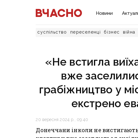
Новини
Актуал
суспільство
переселенці
бізнес
війна
«Не встигла виїх
вже заселилися
грабіжництво у мі
екстрено е
20 вересня 2024 р., 09:40
Донеччани інколи не вистигають 