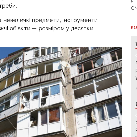
й
треби.
с
е невеличкі предмети, інструменти
КО
рожчі об'єкти — розміром у десятки