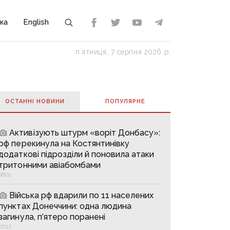
ка
English
пʼятниця, 7 серпня 2026 р.
ОСТАННІ НОВИНИ
ПОПУЛЯРНE
Активізують штурм «воріт Донбасу»:
рф перекинула на Костянтинівку
додаткові підрозділи й поновила атаки
тритонними авіабомбами
08:01
Війська рф вдарили по 11 населених
пунктах Донеччини: одна людина
загинула, п’ятеро поранені
07:12