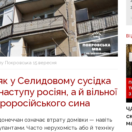
В
лу Покровська 15 вересня
 як у Селидовому сусідка
аступу росіян, а й вільної
проросійського сина
Ч
с
 донеччан означає втрату домівки — навіть
м
упантами. Часто нерухомість або й техніку