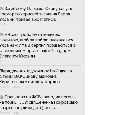
Загиблому Олексію Юкову хочуть
посмертно присвоїти звання Героя
України: триває збір підписів
06:48
«Якою треба бути великою
людиною, щоб за тобою плакала вся
Україна»: 7 та 8 серпня прощаються із
засновником організації «Плацдарм»
Олексієм Юковим
05:23
Відрядження, відпочинок і поїздка за
дітьми: ВАКС знову відмовив
Кириленкам у виїзді за кордон
6 серпня, 14:00
Працював на ФСБ і наводив вогонь
на позиції ЗСУ: священника Покровської
єпархії засудили до 15 років
6 серпня, 13:53