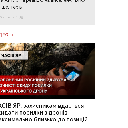
за житло та реакцію на виселення ВПО
з шелтерів
16 червня, 11:39
ІДЕО
АСІВ ЯР: захисникам вдається
кидати посилки з дронів
аксимально близько до позицій