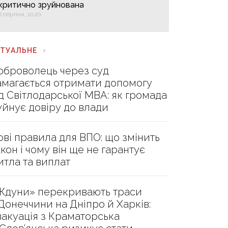
критично зруйнована
6 серпня, 10:20
КТУАЛЬНЕ
оброволець через суд
амагається отримати допомогу
ід Світлодарської МВА: як громада
уйнує довіру до влади
ові правила для ВПО: що змінить
акон і чому він ще не гарантує
итла та виплат
Ждуни» перекривають траси
 Донеччини на Дніпро й Харків:
вакуація з Краматорська