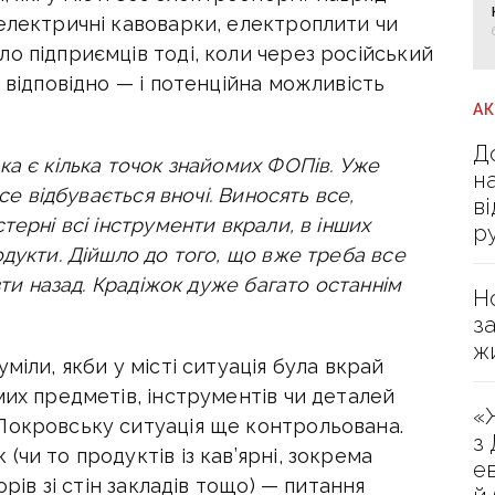
електричні кавоварки, електроплити чи
о підприємців тоді, коли через російський
 відповідно — і потенційна можливість
А
Д
ка є кілька точок знайомих ФОПів. Уже
н
се відбувається вночі. Виносять все,
в
терні всі інструменти вкрали, в інших
р
дукти. Дійшло до того, що вже треба все
зти назад. Крадіжок дуже багато останнім
Н
з
ж
міли, якби у місті ситуація була вкрай
мих предметів, інструментів чи деталей
«
Покровську ситуація ще контрольована.
з
чи то продуктів із кав’ярні, зокрема
е
орів зі стін закладів тощо) — питання