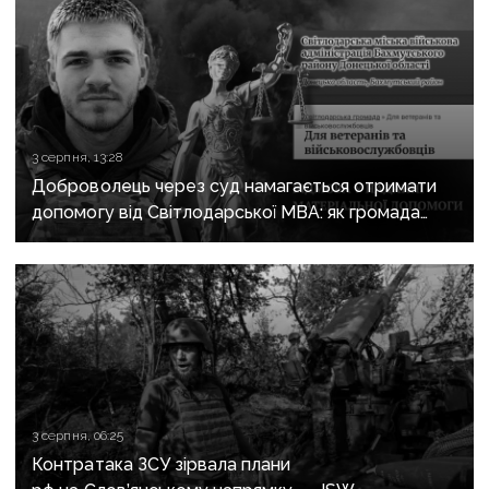
3 серпня, 13:28
Доброволець через суд намагається отримати
допомогу від Світлодарської МВА: як громада
руйнує довіру до влади
3 серпня, 06:25
Контратака ЗСУ зірвала плани