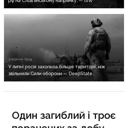
рф на Слов’янському напрямку, — ISW
3 серпня, 05:54
У липні росія захопила більше території, ніж
звільнили Сили оборони — DeepState
Один загиблий і троє