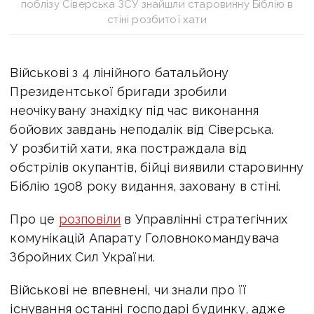
поблізу Сіверська ЗСУ знайшли старовинну Біблію в
стіні розбитої хати
Військові з 4 лінійного батальйону
Президентської бригади зробили
неочікувану знахідку під час виконання
бойових завдань неподалік від Сіверська.
У розбитій хати, яка постраждала від
обстрілів окупантів, бійці виявили старовинну
Біблію 1908 року видання, заховану в стіні.
Про це
розповіли
в Управлінні стратегічних
комунікацій Апарату Головнокомандувача
Збройних Сил України.
Військові не впевнені, чи знали про її
існування останні господарі будинку, адже