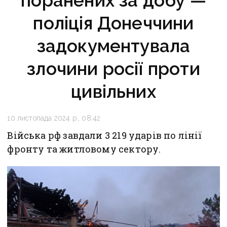
поранених за добу —
поліція Донеччини
задокументувала
злочини росії проти
цивільних
10 листопада 2024 р., 08:42
Війська рф завдали 3 219 ударів по лінії
фронту та житловому сектору.