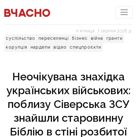
пʼятниця, 7 серпня 2026 р.
суспільство
переселенці
бізнес
війна
гранти
корупція
нардепи
відео
спецпроєкти
Неочікувана знахідка
українських військових:
поблизу Сіверська ЗСУ
знайшли старовинну
Біблію в стіні розбитої