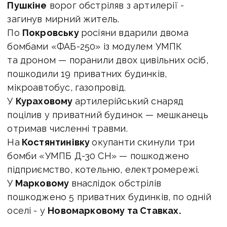
Пушкіне
ворог обстріляв з артилерії -
загинув мирний житель.
По
Покровську
росіяни вдарили двома
бомбами «ФАБ-250» із модулем УМПК
та дроном — поранили двох цивільних осіб,
пошкодили 19 приватних будинків,
мікроавтобус, газопровід.
У
Кураховому
артилерійський снаряд
поцілив у приватний будинок — мешканець
отримав численні травми.
На
Костянтинівку
окупанти скинули три
бомби «УМПБ Д-30 СН» — пошкоджено
підприємство, котельню, електромережі.
У
Марковому
внаслідок обстрілів
пошкоджено 5 приватних будинків, по одній
оселі - у
Новомарковому та Ставках.