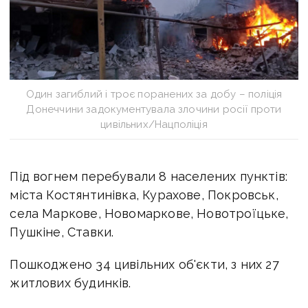
Один загиблий і троє поранених за добу – поліція
Донеччини задокументувала злочини росії проти
цивільних/Нацполіція
Під вогнем перебували 8 населених пунктів:
міста Костянтинівка, Курахове, Покровськ,
села Маркове, Новомаркове, Новотроїцьке,
Пушкіне, Ставки.
Пошкоджено 34 цивільних об'єкти, з них 27
житлових будинків.