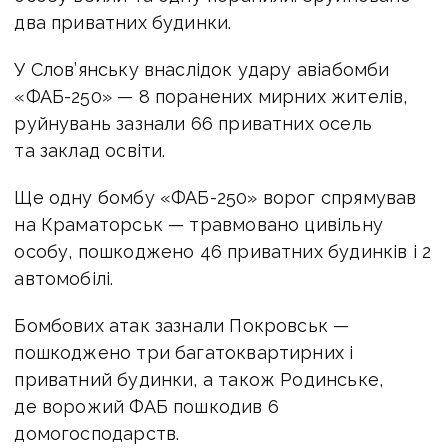
два приватних будинки.
У Слов’янську внаслідок удару авіабомби
«ФАБ-250» — 8 поранених мирних жителів,
руйнувань зазнали 66 приватних осель
та заклад освіти.
Ще одну бомбу «ФАБ-250» ворог спрямував
на Краматорськ — травмовано цивільну
особу, пошкоджено 46 приватних будинків і 2
автомобілі.
Бомбових атак зазнали Покровськ —
пошкоджено три багатоквартирних і
приватний будинки, а також Родинське,
де ворожий ФАБ пошкодив 6
домогосподарств.