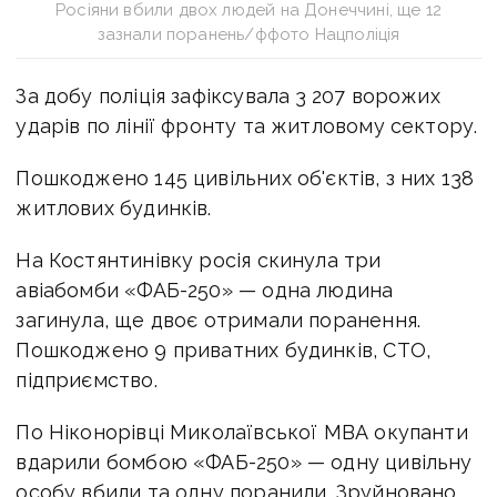
Росіяни вбили двох людей на Донеччині, ще 12
зазнали поранень/ффото Нацполіція
За добу поліція зафіксувала 3 207 ворожих
ударів по лінії фронту та житловому сектору.
Пошкоджено 145 цивільних об'єктів, з них 138
житлових будинків.
На Костянтинівку росія скинула три
авіабомби «ФАБ-250» — одна людина
загинула, ще двоє отримали поранення.
Пошкоджено 9 приватних будинків, СТО,
підприємство.
По Ніконорівці Миколаївської МВА окупанти
вдарили бомбою «ФАБ-250» — одну цивільну
особу вбили та одну поранили. Зруйновано