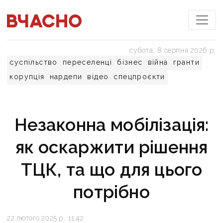
субота, 8 серпня 2026 р.
суспільство
переселенці
бізнес
війна
гранти
корупція
нардепи
відео
спецпроєкти
Незаконна мобілізація:
як оскаржити рішення
ТЦК, та що для цього
потрібно
22 лютого 2025 р., 11:42