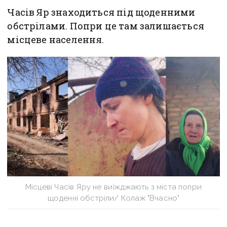
Часів Яр знаходиться під щоденними
обстрілами. Попри це там залишається
місцеве населення.
Місцеві Часів Яру не виїжджають з міста попри
щоденні обстріли/ Колаж "Вчасно"