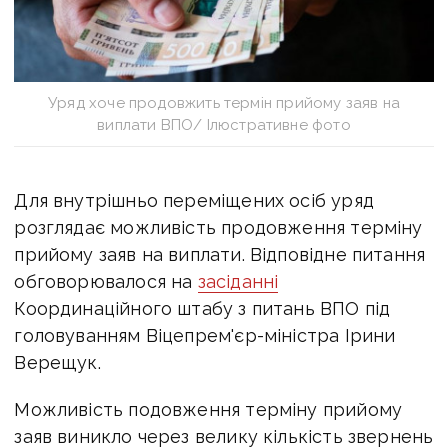
Уряд хоче продовжить термін прийому заяв на
виплати ВПО/ Ілюстративне фото
Для внутрішньо переміщених осіб уряд
розглядає можливість продовження терміну
прийому заяв на виплати.
Відповідне питання
обговорювалося на
засіданні
Координаційного штабу з питань ВПО під
головуванням Віцепрем'єр-міністра Ірини
Верещук.
Можливість подовження терміну прийому
заяв виникло через велику кількість звернень