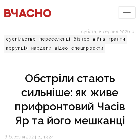
субота, 8 серпня 2026 р.
суспільство
переселенці
бізнес
війна
гранти
корупція
нардепи
відео
спецпроєкти
Обстріли стають
сильніше: як живе
прифронтовий Часів
Яр та його мешканці
6 березня 2024 р., 13:24