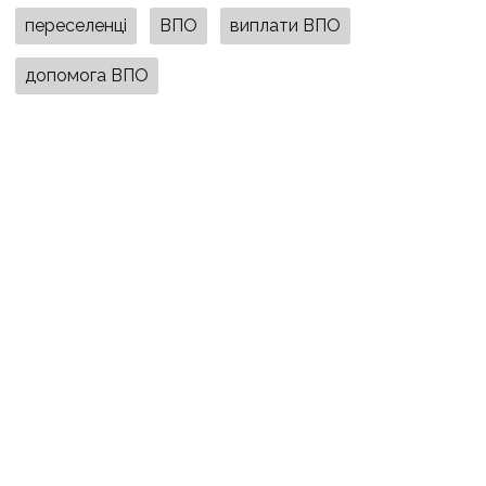
переселенці
ВПО
виплати ВПО
допомога ВПО
ПОДІЛИТИСЯ У СОЦМЕРЕЖАХ:
ТАКОЖ ЗА ТЕМОЮ
3 серпня, 09:27