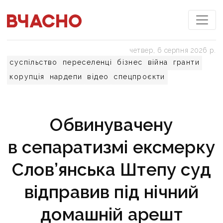
четвер, 6 серпня 2026 р.
суспільство
переселенці
бізнес
війна
гранти
корупція
нардепи
відео
спецпроєкти
Обвинувачену
в сепаратизмі ексмерку
Слов’янська Штепу суд
відправив під нічний
домашній арешт