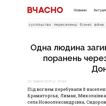
Новини
Актуал
суспільство
переселенці
бізнес
війна
Одна людина заги
поранень через
До
30 травня 2026 р., 07:40
Під вогнем перебували 8 населен
Краматорськ, Лиман, Миколаївка,
села Новоолександрівка, Сидоров