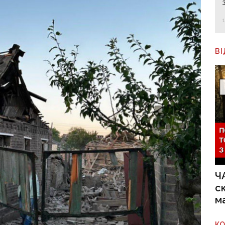
В
Ч
с
м
К