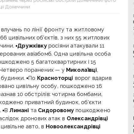
поранень через російські обстріли Донеччини/фото
ції Донеччини
5 влучань по лінії фронту та житловому
66 цивільних об'єктів, з них 55 житлових
чини. ▪
Дружківку
росіяни атакували 11
 керованих авіабомб. Одна цивільна особа
Пошкоджено 5 багатоквартирних і 15
. ▪Четверо поранених — у
Миколаївці
,
будинки. ▪По
Красноторці
ворог вдарив
вано цивільну особу, пошкоджено 16
азнав 10 обстрілів: чотирма бомбами,
коджено приватний будинок, об'єкти
. ▪В
Лимані
та
Сидоровому
пошкоджено
аслідок дронових атак в
Олександрівці
цивільне авто, в
Новоолександрівці