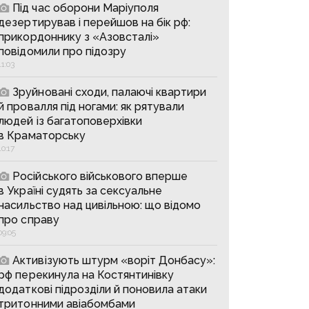
Під час оборони Маріуполя
дезертирував і перейшов на бік рф:
прикордоннику з «Азовсталі»
повідомили про підозру
11:03
Зруйновані сходи, палаючі квартири
й провалля під ногами: як рятували
людей із багатоповерхівки
в Краматорську
10:17
Російського військового вперше
в Україні судять за сексуальне
насильство над цивільною: що відомо
про справу
09:05
Активізують штурм «воріт Донбасу»:
рф перекинула на Костянтинівку
додаткові підрозділи й поновила атаки
тритонними авіабомбами