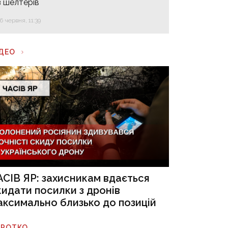
з шелтерів
16 червня, 11:39
ІДЕО
АСІВ ЯР: захисникам вдається
кидати посилки з дронів
аксимально близько до позицій
ОРОТКО