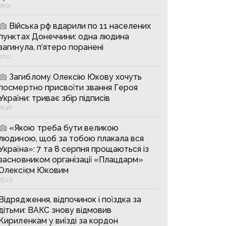
08:01
Війська рф вдарили по 11 населених
пунктах Донеччини: одна людина
загинула, п’ятеро поранені
07:12
Загиблому Олексію Юкову хочуть
посмертно присвоїти звання Героя
України: триває збір підписів
06:48
«Якою треба бути великою
людиною, щоб за тобою плакала вся
Україна»: 7 та 8 серпня прощаються із
засновником організації «Плацдарм»
Олексієм Юковим
05:23
Відрядження, відпочинок і поїздка за
дітьми: ВАКС знову відмовив
Кириленкам у виїзді за кордон