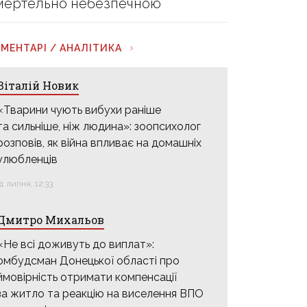
мертельно небезпечною
МЕНТАРІ / АНАЛІТИКА
Віталій Новик
«Тварини чують вибухи раніше
та сильніше, ніж людина»: зоопсихолог
розповів, як війна впливає на домашніх
улюбленців
31 липня, 12:33
Дмитро Михальов
«Не всі доживуть до виплат»:
омбудсман Донецької області про
ймовірність отримати компенсації
за житло та реакцію на виселення ВПО