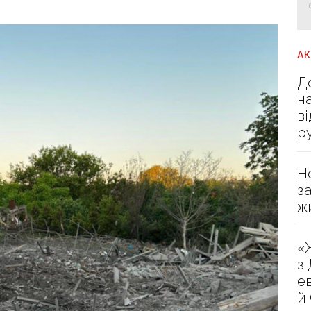
А
Д
н
в
р
Н
з
ж
«
з
е
й