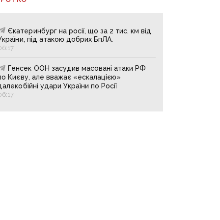
Єкатеринбург на росії, що за 2 тис. км від
України, під атакою добрих БпЛА.
06:17
Генсек ООН засудив масовані атаки РФ
по Києву, але вважає «ескалацією»
далекобійні удари України по Росії
06:17