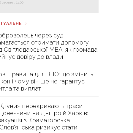
6 серпня, 14:00
КТУАЛЬНЕ
оброволець через суд
амагається отримати допомогу
ід Світлодарської МВА: як громада
уйнує довіру до влади
ові правила для ВПО: що змінить
акон і чому він ще не гарантує
итла та виплат
Ждуни» перекривають траси
 Донеччини на Дніпро й Харків:
вакуація з Краматорська
 Слов’янська ризикує стати