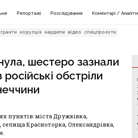
ьне
Репортажі
Розслідування
Коментарі / Аналіти
гранти
корупція
нардепи
відео
спецпроєкти
нула, шестеро зазнали
 російські обстріли
неччини
их пунктів: міста Дружківка,
 селища Красноторка, Олександрівка,
е.