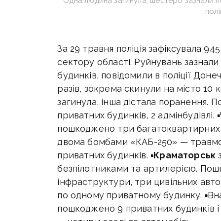
Одна людина загинула, шестеро зазнали 
полі
За 29 травня поліція зафіксувала 94
сектору області. Руйнувань зазнали 
будинків, повідомили в поліції Донеч
разів, зокрема скинули на місто 10
загинула, інша дістала поранення. 
приватних будинків, 2 адмінбудівлі
пошкоджено три багатоквартирних 
двома бомбами «КАБ-250» — травмо
приватних будинків. ▪
Краматорськ
з
безпілотниками та артилерією. Пош
інфраструктури, три цивільних авто
по одному приватному будинку. ▪Вн
пошкоджено 9 приватних будинків і 