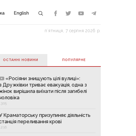
ка
English
пʼятниця, 7 серпня 2026 р.
ОСТАННІ НОВИНИ
ПОПУЛЯРНE
«Росіяни знищують цілі вулиці»:
з Дружківки триває евакуація, одна з
жінок вирішила виїхати після загибелі
чоловіка
13:05
У Краматорську призупиняє діяльність
станція переливання крові
12:16