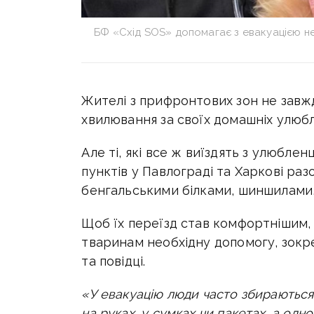
БФ «Схід SOS» допомагає з евакуацією не
Жителі з прифронтових зон не завж
хвилювання за своїх домашніх улюбл
Але ті, які все ж виїздять з улюбле
пунктів у Павлограді та Харкові раз
бенгальськими білками, шиншилами,
Щоб їх переїзд став комфортнішим
тваринам необхідну допомогу, зокр
та повідці.
«У евакуацію люди часто збираються
на руках, у сумках чи пакетах, а одног