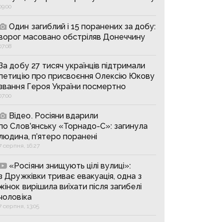
09:00
Один загиблий і 15 поранених за добу:
ворог масовано обстріляв Донеччину
07:08
За добу 27 тисяч українців підтримали
петицію про присвоєння Олексію Юкову
звання Героя України посмертно
07:00
Відео. Росіяни вдарили
по Слов’янську «Торнадо-С»: загинула
людина, п’ятеро поранені
7 серпня, 16:27
«Росіяни знищують цілі вулиці»:
з Дружківки триває евакуація, одна з
жінок вирішила виїхати після загибелі
чоловіка
7 серпня, 13:05