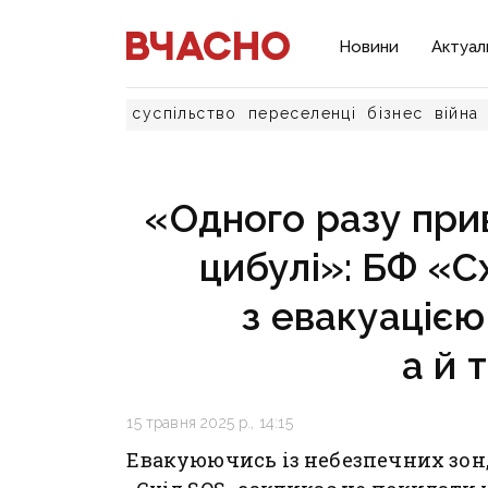
Новини
Актуал
суспільство
переселенці
бізнес
війна
«Одного разу приве
цибулі»: БФ «С
з евакуацією
а й 
15 травня 2025 р., 14:15
Евакуюючись із небезпечних зон