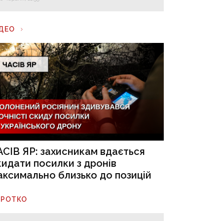
ІДЕО
АСІВ ЯР: захисникам вдається
кидати посилки з дронів
аксимально близько до позицій
ОРОТКО