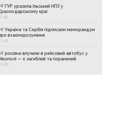
ГУР уразила Ільський НПЗ у
Краснодарському краї
12:49
Україна та Сербія підписали меморандум
про взаєморозуміння
12:48
росіяни влучили в рейсовий автобус у
Нікополі — є загиблий та поранений
12:48