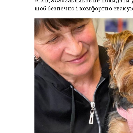
«Схід SOS» закликає не покидати 
щоб безпечно і комфортно еваку