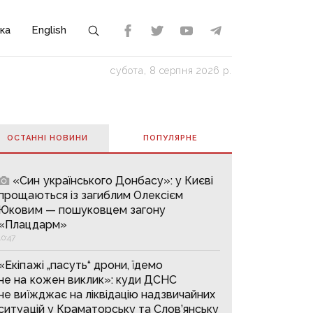
ка
English
субота, 8 серпня 2026 р.
ОСТАННІ НОВИНИ
ПОПУЛЯРНE
«Син українського Донбасу»: у Києві
прощаються із загиблим Олексієм
Юковим — пошуковцем загону
«Плацдарм»
10:47
«Екіпажі „пасуть“ дрони, їдемо
не на кожен виклик»: куди ДСНС
не виїжджає на ліквідацію надзвичайних
ситуацій у Краматорську та Слов’янську