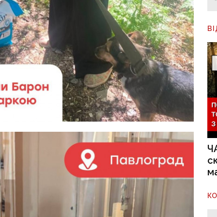
В
Ч
с
м
К