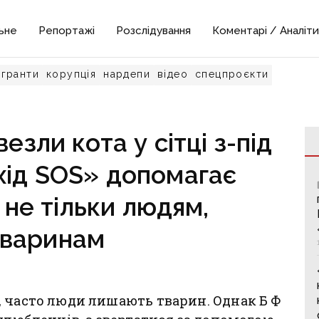
ьне
Репортажі
Розслідування
Коментарі / Аналіти
гранти
корупція
нардепи
відео
спецпроєкти
зли кота у сітці з-під
хід SOS» допомагає
 не тільки людям,
тваринам
, часто люди лишають тварин.
Однак Б Ф