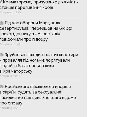
У Краматорську призупиняє діяльність
станція переливання крові
7 серпня, 12:16
Під час оборони Маріуполя
дезертирував і перейшов на бік рф:
прикордоннику з «Азовсталі»
повідомили про підозру
7 серпня, 11:03
Зруйновані сходи, палаючі квартири
й провалля під ногами: як рятували
людей із багатоповерхівки
в Краматорську
7 серпня, 10:17
Російського військового вперше
в Україні судять за сексуальне
насильство над цивільною: що відомо
про справу
7 серпня, 09:05