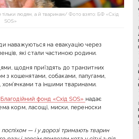
 тільки людям, а й тваринам/ Фото взято: БФ «Схід
SOS»
ди наважуються на евакуацію через
енців, які стали частиною родини.
нцями, щодня приїздять до транзитних
ом з кошенятами, собаками, папугами,
 хом’ячками та іншими тваринами.
,
Благодійний фонд «Схід SOS»
надає
ема корм, ласощі, миски, переноски
 поспіхом — і у дорозі тримають тварин
о разу і зовсім привезли кота у сітці з-під