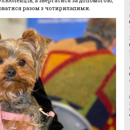
улюбленців, а звертатися за допомогою,
юватися разом з чотирилапими.