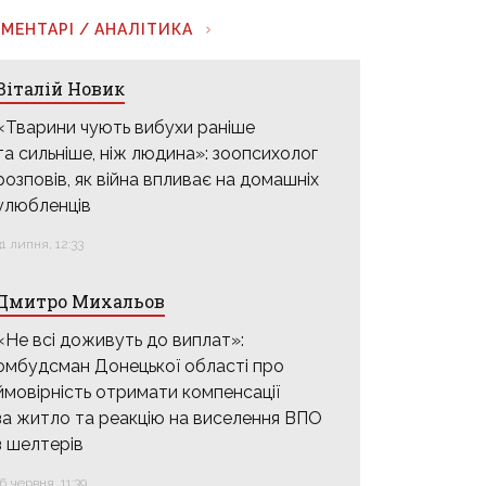
МЕНТАРІ / АНАЛІТИКА
Віталій Новик
«Тварини чують вибухи раніше
та сильніше, ніж людина»: зоопсихолог
розповів, як війна впливає на домашніх
улюбленців
31 липня, 12:33
Дмитро Михальов
«Не всі доживуть до виплат»:
омбудсман Донецької області про
ймовірність отримати компенсації
за житло та реакцію на виселення ВПО
з шелтерів
16 червня, 11:39