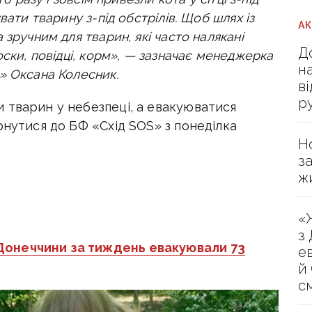
вати тварину з-під обстрілів. Щоб шлях із
А
зручним для тварин, які часто налякані
Д
оски, повідці, корм», — зазначає менеджерка
н
» Оксана Колесник.
в
р
 тварин у небезпеці, а евакуюватися
рнутися до БФ «Схід SOS» з понеділка
Н
з
ж
«
з
Донеччини за тиждень евакуювали 73
е
й
с