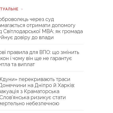
КТУАЛЬНЕ
оброволець через суд
амагається отримати допомогу
ід Світлодарської МВА: як громада
уйнує довіру до влади
ові правила для ВПО: що змінить
акон і чому він ще не гарантує
итла та виплат
Ждуни» перекривають траси
 Донеччини на Дніпро й Харків:
вакуація з Краматорська
 Слов’янська ризикує стати
мертельно небезпечною