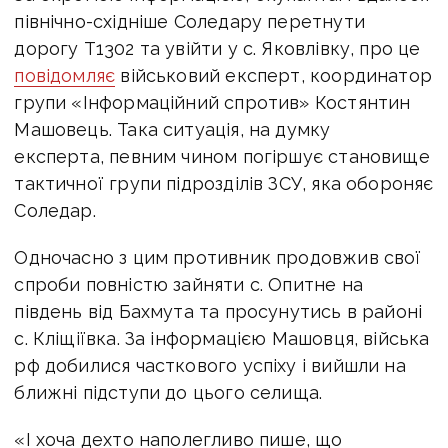
північно-східніше Соледару перетнути
дорогу Т1302 та увійти у с. Яковлівку, про це
повідомляє
військовий експерт, координатор
групи «Інформаційний спротив» Костянтин
Машовець. Така ситуація, на думку
експерта, певним чином погіршує становище
тактичної групи підрозділів ЗСУ, яка обороняє
Соледар.
Одночасно з цим противник продовжив свої
спроби повністю зайняти с. Опитне на
південь від Бахмута та просунутись в районі
с. Кліщіївка. За інформацією Машовця, війська
рф добилися часткового успіху і вийшли на
ближні підступи до цього селища.
«І хоча дехто наполегливо пише, що