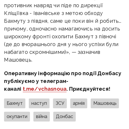
противник навряд чи піде по дирекції
Кліщіївка - Іванівське з метою обходу
Бахмуту з півдня, саме це поки він й робить...
причому, одночасно намагаючись на досить
широкому фронті охопити Бахмут з півночі
(де до вчорашнього дня у нього успіхи були
набагато скромнішими)», — зазначив
Машовець.
Оперативну інформацію про події Донбасу
публікуємо у телеграм-
каналі
t.me/vchasnoua
. Приєднуйтеся!
Бахмут
наступ
ЗСУ
армія
Машовець
окупанти
війна
Донбас