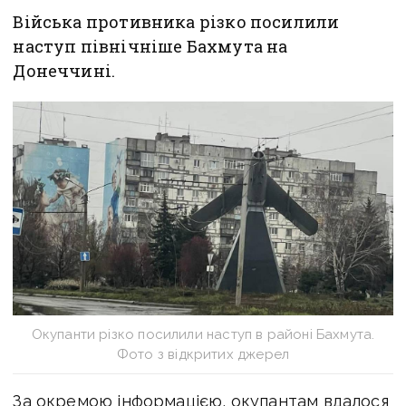
Війська противника різко посилили
наступ північніше Бахмута на
Донеччині.
Окупанти різко посилили наступ в районі Бахмута.
Фото з відкритих джерел
За окремою інформацією, окупантам вдалося