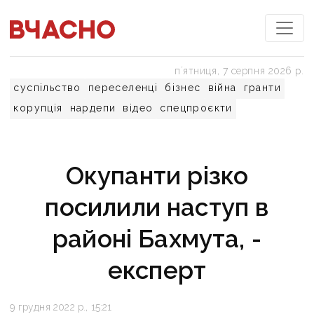
пʼятниця, 7 серпня 2026 р.
суспільство
переселенці
бізнес
війна
гранти
корупція
нардепи
відео
спецпроєкти
Окупанти різко
посилили наступ в
районі Бахмута, -
експерт
9 грудня 2022 р., 15:21