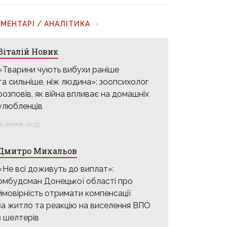
МЕНТАРІ / АНАЛІТИКА
Віталій Новик
«Тварини чують вибухи раніше
та сильніше, ніж людина»: зоопсихолог
розповів, як війна впливає на домашніх
улюбленців
31 липня, 12:33
Дмитро Михальов
«Не всі доживуть до виплат»:
омбудсман Донецької області про
ймовірність отримати компенсації
за житло та реакцію на виселення ВПО
з шелтерів