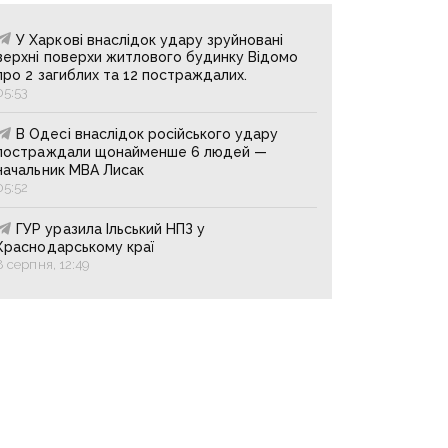
У Харкові внаслідок удару зруйновані
верхні поверхи житлового будинку Відомо
про 2 загиблих та 12 постраждалих.
05:53
В Одесі внаслідок російського удару
постраждали щонайменше 6 людей —
начальник МВА Лисак
05:52
ГУР уразила Ільський НПЗ у
Краснодарському краї
8 серпня, 12:49