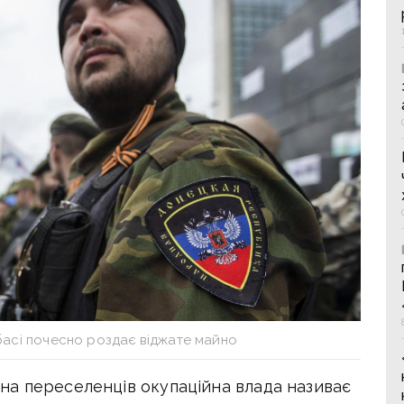
басі почесно роздає віджате майно
а переселенців окупаційна влада називає