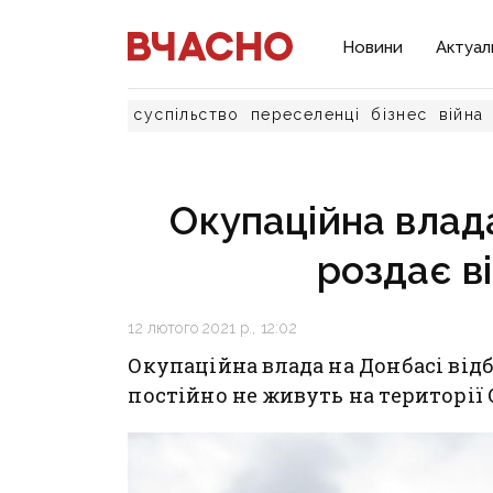
Новини
Актуал
суспільство
переселенці
бізнес
війна
Окупаційна влад
роздає в
12 лютого 2021 р., 12:02
Окупаційна влада на Донбасі відб
постійно не живуть на території