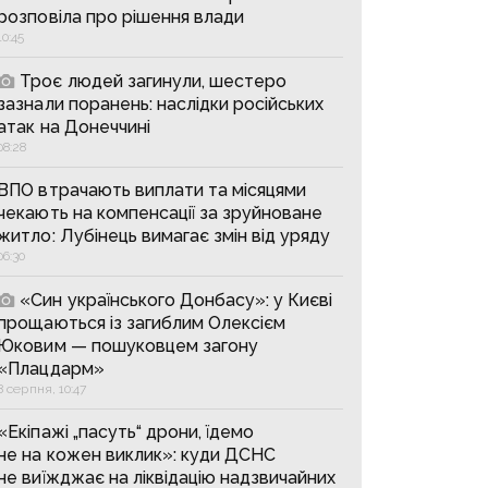
розповіла про рішення влади
10:45
Троє людей загинули, шестеро
зазнали поранень: наслідки російських
атак на Донеччині
08:28
ВПО втрачають виплати та місяцями
чекають на компенсації за зруйноване
житло: Лубінець вимагає змін від уряду
06:30
«Син українського Донбасу»: у Києві
прощаються із загиблим Олексієм
Юковим — пошуковцем загону
«Плацдарм»
8 серпня, 10:47
«Екіпажі „пасуть“ дрони, їдемо
не на кожен виклик»: куди ДСНС
не виїжджає на ліквідацію надзвичайних