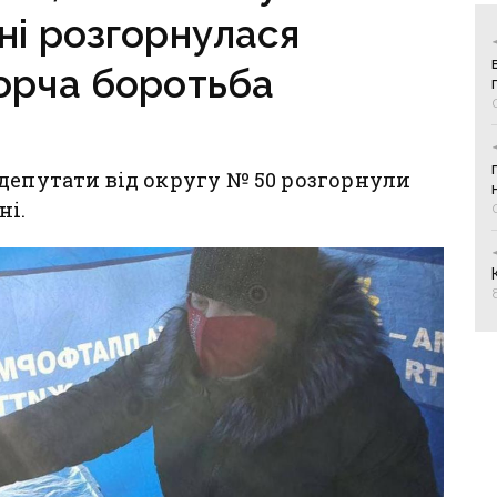
ні розгорнулася
орча боротьба
депутати від округу № 50 розгорнули
ні.