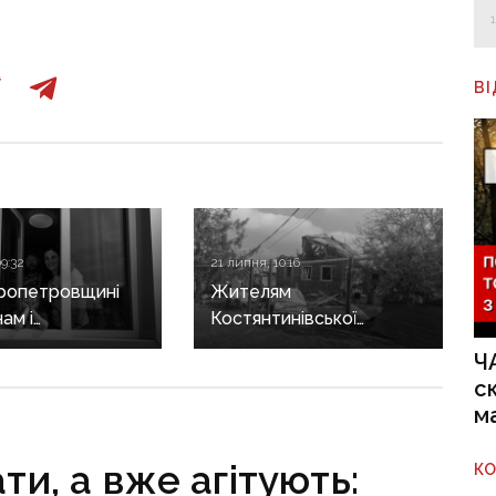
В
9:32
21 липня, 10:16
ропетровщині
Жителям
ам і
Костянтинівської
ленцям планують
громади призупинили
Ч
увати до 30%
розгляд понад 8 тисяч
с
 внеску
заяв на компенсацію
м
грамою «єОселя»
за знищене житло
и, а вже агітують:
К