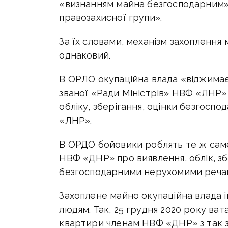
«визнанням майна безгосподарним»,
правозахисної групи».
За їх словами, механізм захоплення
однаковий.
В ОРЛО окупаційна влада «віджима
званої «Ради Міністрів» НВФ «ЛНР»
обліку, зберігання, оцінки безгоспо
«ЛНР».
В ОРДО бойовики роблять те ж саме
НВФ «ДНР» про виявлення, облік, зб
безгосподарними нерухомими реча
Захоплене майно окупаційна влада і
людям. Так, 25 грудня 2020 року в
квартири членам НВФ «ДНР» з так 