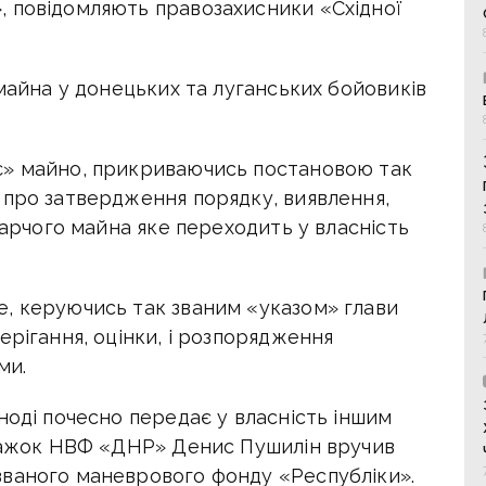
 повідомляють правозахисники «Східної
 майна у донецьких та луганських бойовиків
є» майно, прикриваючись постановою так
 про затвердження порядку, виявлення,
дарчого майна яке переходить у власність
, керуючись так званим «указом» глави
ерігання, оцінки, і розпорядження
ми.
ноді почесно передає у власність іншим
атажок НВФ «ДНР» Денис Пушилін вручив
званого маневрового фонду «Республіки».