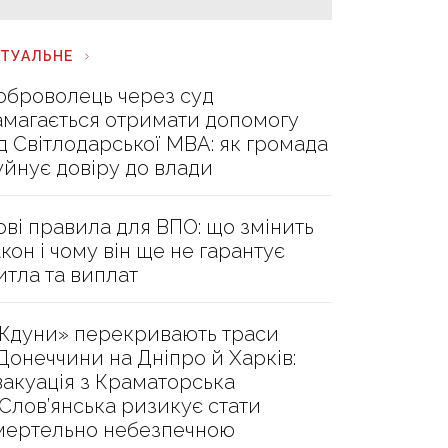
КТУАЛЬНЕ
оброволець через суд
амагається отримати допомогу
ід Світлодарської МВА: як громада
уйнує довіру до влади
ові правила для ВПО: що змінить
акон і чому він ще не гарантує
итла та виплат
Ждуни» перекривають траси
 Донеччини на Дніпро й Харків:
вакуація з Краматорська
 Слов’янська ризикує стати
мертельно небезпечною