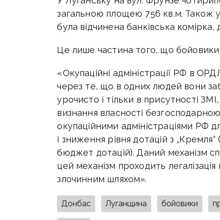
У Луганську на вул. Фрунзе чотири
загальною площею 756 кв.м. Також 
була відчинена банківська комірка, 
Це лише частина того, що бойовики 
«Окупаційні адміністрації РФ в ОР
через те, що в одних людей вони за
урочисто і тільки в присутності ЗМ
визнання власності безгосподарно
окупаційними адміністраціями РФ д
і зниження рівня дотацій з „Кремля
бюджет дотацій). Даний механізм сп
цей механізм проходить легалізація 
злочинним шляхом».
Донбас
Луганщина
бойовики
п