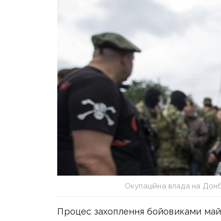
Окупаційна влада на Дон
Процес захоплення бойовиками майн