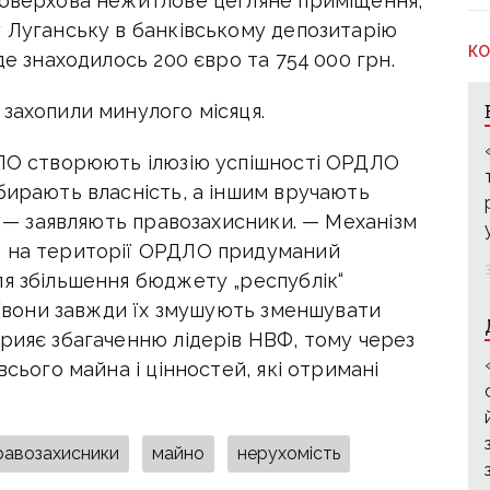
поверхова нежитлове цегляне приміщення,
у Луганську в банківському депозитарію
КО
де знаходилось 200 євро та 754 000 грн.
захопили минулого місяця.
ДЛО створюють ілюзію успішності ОРДЛО
бирають власність, а іншим вручають
І, — заявляють правозахисники. — Механізм
ю на території ОРДЛО придуманий
ля збільшення бюджету „республік“
“ (вони завжди їх змушують зменшувати
рияє збагаченню лідерів НВФ, тому через
всього майна і цінностей, які отримані
равозахисники
майно
нерухомість