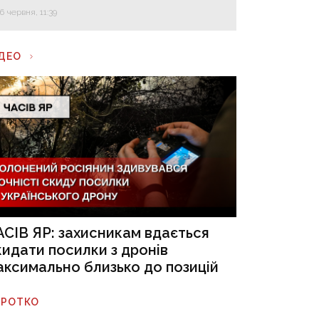
16 червня, 11:39
ІДЕО
АСІВ ЯР: захисникам вдається
кидати посилки з дронів
аксимально близько до позицій
ОРОТКО