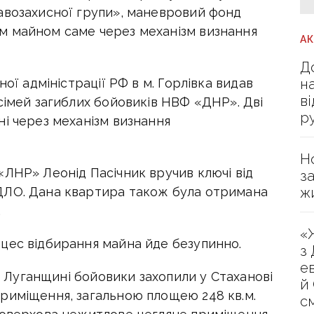
авозахисної групи», маневровий фонд
м майном саме через механізм визнання
А
Д
н
ної адміністрації РФ в м. Горлівка видав
в
сімей загиблих бойовиків НВФ «ДНР». Дві
р
і через механізм визнання
Н
«ЛНР» Леонід Пасічник вручив ключі від
з
ж
ДЛО. Дана квартира також була отримана
.
«
цес відбирання майна йде безупинно.
з
е
ій Луганщині бойовики захопили у Стаханові
й
риміщення, загальною площею 248 кв.м.
с