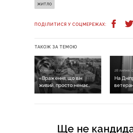
житло
ПОДІЛИТИСЯ У СОЦМЕРЕЖАХ:
ТАКОЖ ЗА ТЕМОЮ
30 липня, 13:54
28 липня, 0
«Враження, що він
На Дніп
живий, просто немає
ветеран
можливості приїхати»:
пересе
пам’яті Степана Чубенка,
компенс
якого закатували
першого
бойовики за любов
за про
до України
Ще не кандидат