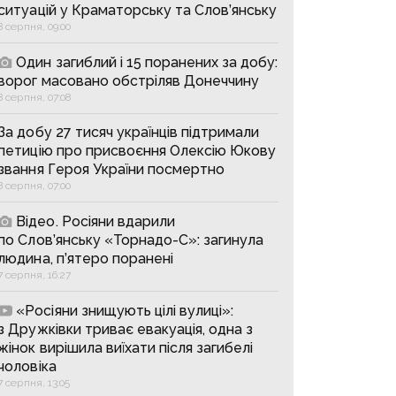
ситуацій у Краматорську та Слов’янську
8 серпня, 09:00
Один загиблий і 15 поранених за добу:
ворог масовано обстріляв Донеччину
8 серпня, 07:08
За добу 27 тисяч українців підтримали
петицію про присвоєння Олексію Юкову
звання Героя України посмертно
8 серпня, 07:00
Відео. Росіяни вдарили
по Слов’янську «Торнадо-С»: загинула
людина, п’ятеро поранені
7 серпня, 16:27
«Росіяни знищують цілі вулиці»:
з Дружківки триває евакуація, одна з
жінок вирішила виїхати після загибелі
чоловіка
7 серпня, 13:05