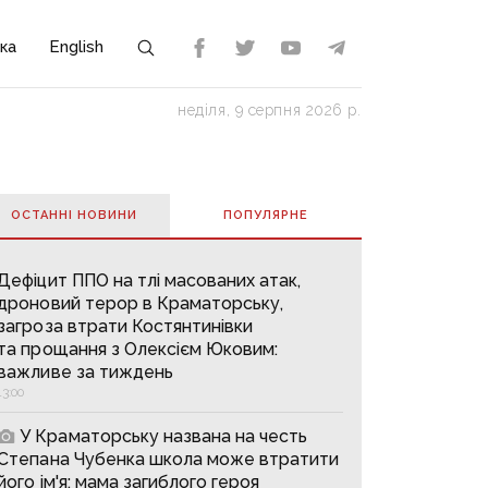
ка
English
неділя, 9 серпня 2026 р.
ОСТАННІ НОВИНИ
ПОПУЛЯРНE
Дефіцит ППО на тлі масованих атак,
дроновий терор в Краматорську,
загроза втрати Костянтинівки
та прощання з Олексієм Юковим:
важливе за тиждень
13:00
У Краматорську названа на честь
Степана Чубенка школа може втратити
його ім'я: мама загиблого героя