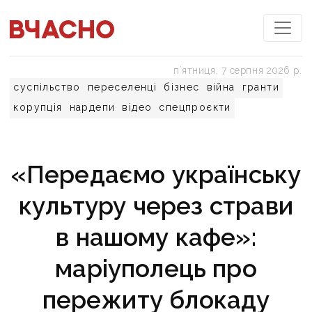
пʼятниця, 7 серпня 2026 р.
суспільство
переселенці
бізнес
війна
гранти
корупція
нардепи
відео
спецпроєкти
«Передаємо українську
культуру через страви
в нашому кафе»:
маріуполець про
пережиту блокаду