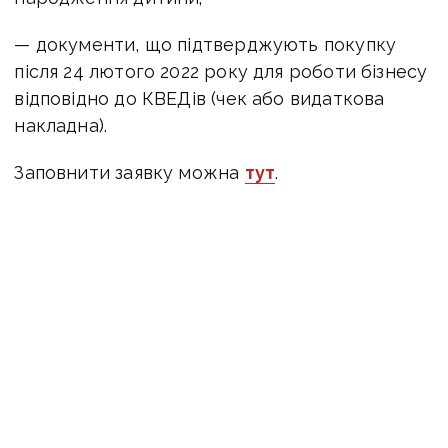
— документи, що підтверджують покупку
після 24 лютого 2022 року для роботи бізнесу
відповідно до КВЕДів (чек або видаткова
накладна).
Заповнити заявку можна
тут
.
Якщо заявка відповідає вимогам, після
перевірки документів і схвалення кошти
надійдуть протягом 10 днів. Проєкт діятиме
до завершення воєнного стану.
ЧИТАЙТЕ ТАКОЖ:
Ветерани та підприємці
можуть отримати до 100 тисяч грн
на власну справу: детальніше про програму