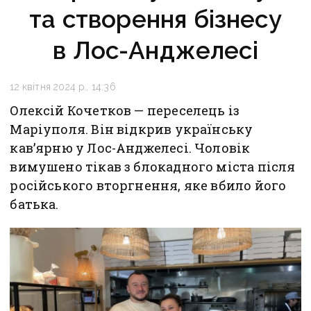
та створення бізнесу
в Лос-Анджелесі
12 квітня 2024 р., 14:36
Олексій Кочетков — переселець із
Маріуполя. Він відкрив українську
кав’ярню у Лос-Анджелесі. Чоловік
вимушено тікав з блокадного міста після
російського вторгнення, яке вбило його
батька.