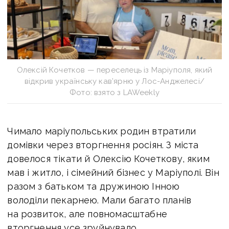
Олексій Кочетков — переселець із Маріуполя, який
відкрив українську кав’ярню у Лос-Анджелесі/
Фото: взято з LAWeekly
Чимало маріупольських родин втратили
домівки через вторгнення росіян. З міста
довелося тікати й Олексію Кочеткову, яким
мав і житло, і сімейний бізнес у Маріуполі. Він
р
азом з батьком та дружиною Інною
володіли пекарнею. Мали багато планів
на розвиток, але повномасштабне
вторгнення усе зруйнувало.