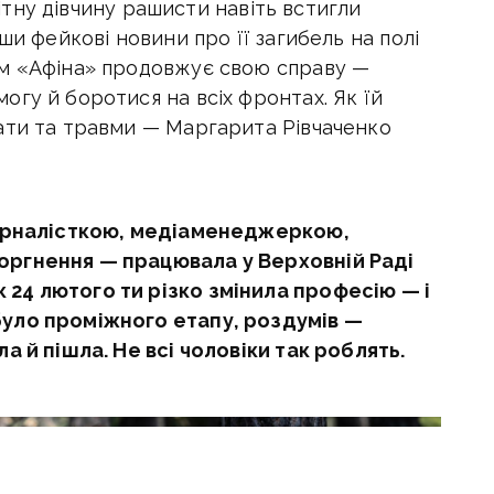
ндітну дівчину рашисти навіть встигли
ши фейкові новини про її загибель на полі
им «Афіна» продовжує свою справу —
гу й боротися на всіх фронтах. Як їй
ати та травми — Маргарита Рівчаченко
журналісткою, медіаменеджеркою,
оргнення — працювала у Верховній Раді
24 лютого ти різко змінила професію — і
уло проміжного етапу, роздумів —
а й пішла. Не всі чоловіки так роблять.