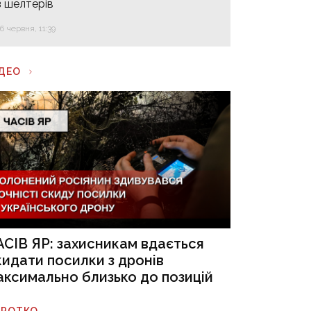
з шелтерів
16 червня, 11:39
ІДЕО
АСІВ ЯР: захисникам вдається
кидати посилки з дронів
аксимально близько до позицій
ОРОТКО