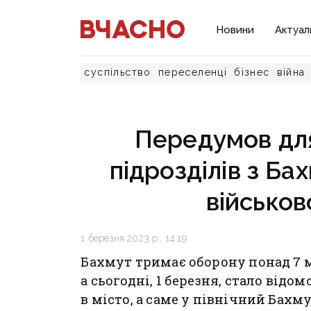
Новини
Актуал
суспільство
переселенці
бізнес
війна
Передумов дл
підрозділів з Ба
військов
1 березня 2023 р., 14:19
Бахмут тримає оборону понад 7 м
а сьогодні, 1 березня, стало відо
в місто, а саме у північний Бахм