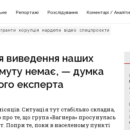
ьне
Репортажі
Розслідування
Коментарі / Аналіти
гранти
корупція
нардепи
відео
спецпроєкти
я виведення наших
хмуту немає, — думка
ого експерта
ісяців. Ситуація тут стабільно складна,
мо про те, що група «Вагнера» просунулась
ут. Попри те, поки в населеному пункті