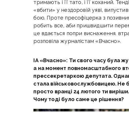
тримають і її тато, і її коханий. Те
«вбити» у нездоровій уяві, випустив
бою. Проте пресофіцерка з позивн
робить все, аби пришвидшити перемо
це вдається попри виснаження. втр
розповіла журналістам «Вчасно».
ІА «Вчасно»:
Ти свого часу була 
а на момент повномасштабного вт
прессекретаркою депутата. Однак 
стала військовослужбовицею. Не б
просто вранці 24 лютого ти вирішил
Чому тоді було саме це рішення?