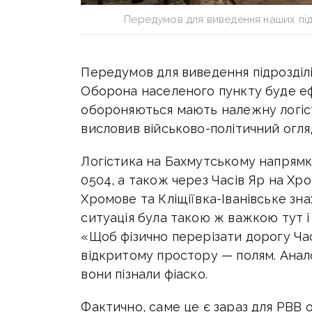
Передумов для виведення наших під
Передумов для виведення підрозділі
О
борона населеного пункту буде еф
обороняються мають належну логіс
висловив військово-політичний огл
Логістика на Бахмутському напрямку
0504, а також через Часів Яр на Хром
Хромове та Кліщіївка-Іванівське зн
ситуація була такою ж важкою тут і 
«Щоб фізично перерізати дорогу Час
відкритому простору — полям. Аналогі
вони пізнали фіаско.
Фактично, саме це є зараз для РВВ 