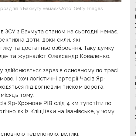
розділів з Бахмуту немає/Фото: Getty Images
в ЗСУ з Бахмута станом на сьогодні немає.
ективна доти, доки сили, які
тику та достатньо озброєння.
Таку думку
ядач та журналіст Олександр Коваленко.
 здійснюється зараз в основному по трасі
ове. І хоч логістичні артерії Часів Яр-
аходяться під вогневим тиском ворога,
місяць тому.
ів Яр-Хромове РІВ слід 4 км тупотіти по
чно як із Кліщіївки на Іванівське, у чому
основною перепоною, великі,