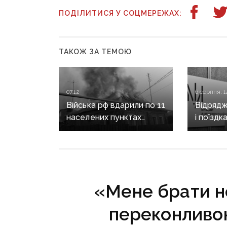
ПОДІЛИТИСЯ У СОЦМЕРЕЖАХ:
ТАКОЖ ЗА ТЕМОЮ
07:12
6 серпня, 1
Війська рф вдарили по 11
Відрядж
населених пунктах
і поїздк
Донеччини: одна людина
знову в
загинула, п’ятеро
Кирилен
поранені
за корд
«Мене брати не
переконливо