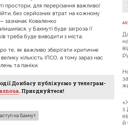
ті простори, для перерізання важливої
 дійти, без серйозних втрат на кожному
 — зазначає Коваленко
А
залишилася, у Бахмуті буде загроза її
Д
ків треба буде виводити з міста.
н
в
ро те, як важливо зберігати критичне
р
велику кількість ІПСО, а тому зараз нас
лень та паніки.
Н
з
одії Донбасу публікуємо у телеграм-
ж
hasnoua
. Приєднуйтеся!
«
з
е
аступ на Бахмут
й