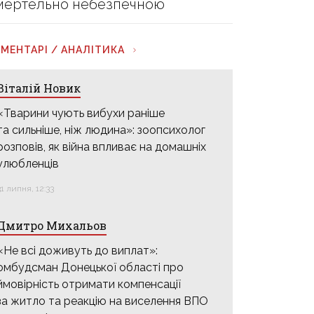
мертельно небезпечною
МЕНТАРІ / АНАЛІТИКА
Віталій Новик
«Тварини чують вибухи раніше
та сильніше, ніж людина»: зоопсихолог
розповів, як війна впливає на домашніх
улюбленців
31 липня, 12:33
Дмитро Михальов
«Не всі доживуть до виплат»:
омбудсман Донецької області про
ймовірність отримати компенсації
за житло та реакцію на виселення ВПО