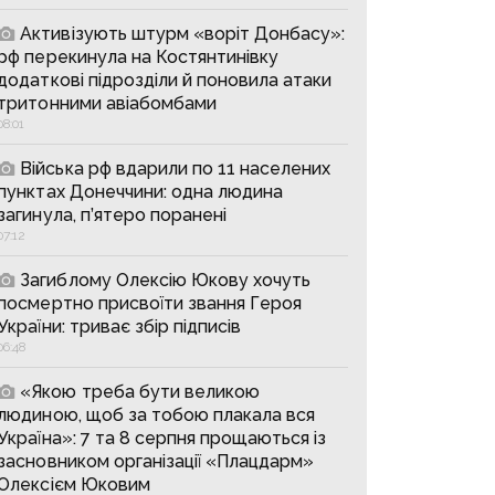
Активізують штурм «воріт Донбасу»:
рф перекинула на Костянтинівку
додаткові підрозділи й поновила атаки
тритонними авіабомбами
08:01
Війська рф вдарили по 11 населених
пунктах Донеччини: одна людина
загинула, п’ятеро поранені
07:12
Загиблому Олексію Юкову хочуть
посмертно присвоїти звання Героя
України: триває збір підписів
06:48
«Якою треба бути великою
людиною, щоб за тобою плакала вся
Україна»: 7 та 8 серпня прощаються із
засновником організації «Плацдарм»
Олексієм Юковим