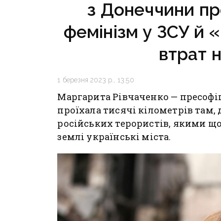
з Донеччини про
фемінізм у ЗСУ й
втрат 
1 березня 2023 р., 13:50
Маргарита Рівчаченко — пресофіц
проїхала тисячі кілометрів там, 
російських терористів, якими що
землі українські міста.