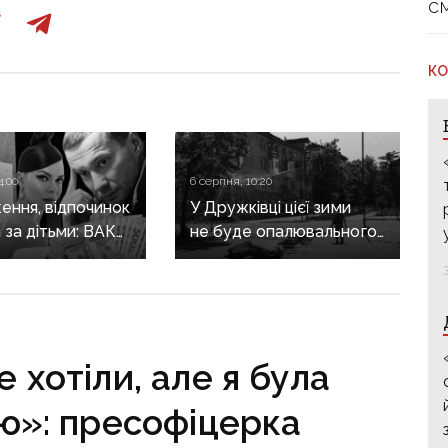
с
КО
4:00
6 серпня, 10:20
ення, відпочинок
У Дружківці цієї зими
а за дітьми: ВАКС
не буде опалювального
ідмовив
сезону: фронт
кам у виїзді
наближається,
он
інфраструктура
критично зруйнована
 хотіли, але я була
ю»: пресофіцерка