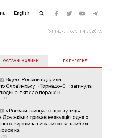
ка
English
пʼятниця, 7 серпня 2026 р.
ОСТАННІ НОВИНИ
ПОПУЛЯРНE
Відео. Росіяни вдарили
по Слов’янську «Торнадо-С»: загинула
людина, п’ятеро поранені
16:27
«Росіяни знищують цілі вулиці»:
з Дружківки триває евакуація, одна з
жінок вирішила виїхати після загибелі
чоловіка
13:05