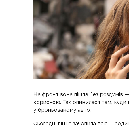
На фронт вона пішла без роздумів —
корисною. Так опинилася там, куди 
у броньованому авто.
Сьогодні війна зачепила всю її род