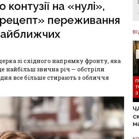
 контузії на «нулі»,
 «рецепт» переживання
найближчих
В
ерка зі східного напрямку фронту, яка
де найбільш звична річ — обстріли
дня все більше стирають з обличчя
Ч
с
м
К