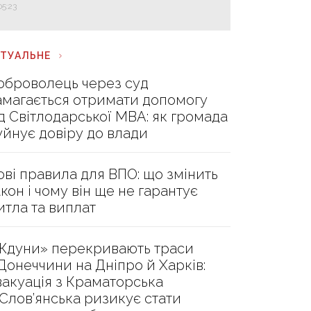
05:23
КТУАЛЬНЕ
оброволець через суд
амагається отримати допомогу
ід Світлодарської МВА: як громада
уйнує довіру до влади
ові правила для ВПО: що змінить
акон і чому він ще не гарантує
итла та виплат
Ждуни» перекривають траси
 Донеччини на Дніпро й Харків:
вакуація з Краматорська
 Слов’янська ризикує стати