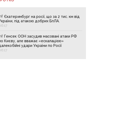
Єкатеринбург на росії, що за 2 тис. км від
України, під атакою добрих БпЛА.
06:17
Генсек ООН засудив масовані атаки РФ
по Києву, але вважає «ескалацією»
далекобійні удари України по Росії
06:17