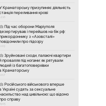
У Краматорську призупиняє діяльність
станція переливання крові
12:16
Під час оборони Маріуполя
дезертирував і перейшов на бік рф:
прикордоннику з «Азовсталі»
повідомили про підозру
11:03
Зруйновані сходи, палаючі квартири
й провалля під ногами: як рятували
людей із багатоповерхівки
в Краматорську
10:17
Російського військового вперше
в Україні судять за сексуальне
насильство над цивільною: що відомо
про справу
09:05