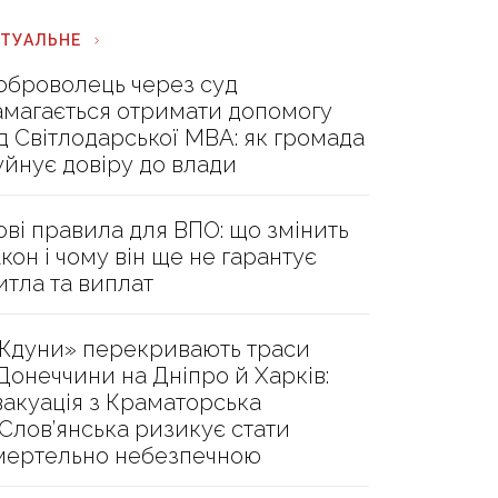
КТУАЛЬНЕ
оброволець через суд
амагається отримати допомогу
ід Світлодарської МВА: як громада
уйнує довіру до влади
ові правила для ВПО: що змінить
акон і чому він ще не гарантує
итла та виплат
Ждуни» перекривають траси
 Донеччини на Дніпро й Харків:
вакуація з Краматорська
 Слов’янська ризикує стати
мертельно небезпечною