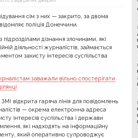
фото з відкритих джерел
дування сім з них — закрито, за двома
ідомляє поліція Донеччини.
з підрозділами дізнання злочинами, які
йній діяльності журналістів, займається
ментом захисту інтересів суспільства
урналістам заважали вільно спостерігати
ілянці
 ЗМІ відкрита гаряча лінія для повідомлень
алістів — окрема електронна адреса
исту інтересів суспільства і держави
омлення, які надходять на інформаційну
менту, який оперативно супроводжує