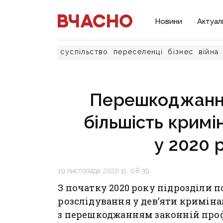
Новини
Актуал
суспільство
переселенці
бізнес
війна
Перешкоджання
більшість крим
у 2020 
19 листопада 2020 р., 08:39
З початку 2020 року підрозділи п
розслідування у дев’яти кримін
з перешкоджанням законній проф