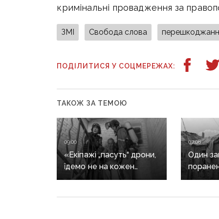
кримінальні провадження за правоп
ЗМІ
Свобода слова
перешкоджанн
ПОДІЛИТИСЯ У СОЦМЕРЕЖАХ:
ТАКОЖ ЗА ТЕМОЮ
09:00
07:08
«Екіпажі „пасуть“ дрони,
Один заг
їдемо не на кожен
поранен
виклик»: куди ДСНС
ворог м
не виїжджає на
обстріл
ліквідацію надзвичайних
ситуацій