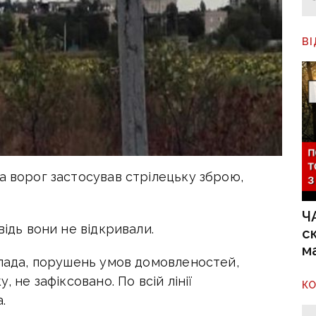
В
а ворог застосував стрілецьку зброю,
Ч
відь вони не відкривали.
с
м
опада, порушень умов домовленостей,
, не зафіксовано. По всій лінії
К
.