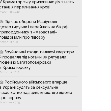
У Краматорську призупиняє діяльність
станція переливання крові
7 серпня, 12:16
Під час оборони Маріуполя
дезертирував і перейшов на бік рф:
прикордоннику з «Азовсталі»
повідомили про підозру
7 серпня, 11:03
Зруйновані сходи, палаючі квартири
й провалля під ногами: як рятували
людей із багатоповерхівки
в Краматорську
7 серпня, 10:17
Російського військового вперше
в Україні судять за сексуальне
насильство над цивільною: що відомо
про справу
7 серпня, 09:05