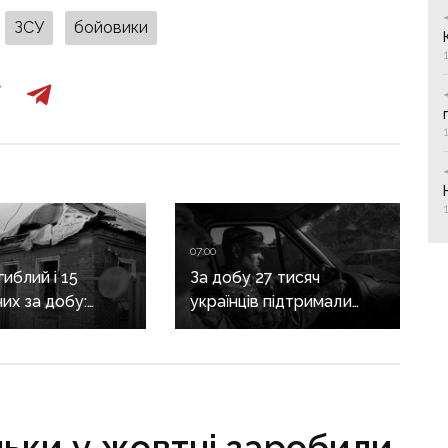
ЗСУ
бойовики
07:00
иблий і 15
За добу 27 тисяч
их за добу:
українців підтримали
асовано
петицію про присвоєння
яв Донеччину
Олексію Юкову звання
Героя України
посмертно
ьки у жовтні заробили