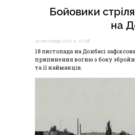
у Краматорську
Бойовики стріля
та Слов’янську
на Д
19 листопада 2020 р., 07:48
18 листопада на Донбасі зафікс
припинення вогню з боку збройн
та її найманців.