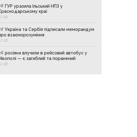
ГУР уразила Ільський НПЗ у
Краснодарському краї
12:49
Україна та Сербія підписали меморандум
про взаєморозуміння
12:48
росіяни влучили в рейсовий автобус у
Нікополі — є загиблий та поранений
12:48