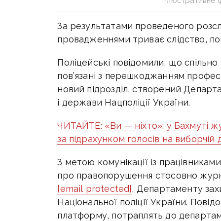
Ілюстративне 
За результатами проведеного розслі
провадженнями триває слідство, пов
Поліцейські повідомили, що спільно 
пов’язані з перешкоджанням професі
новий підрозділ, створений Департа
і держави Нацполіції України.
ЧИТАЙТЕ: «Ви — ніхто»: у Бахмуті ж
за підрахунком голосів на виборчій д
З метою комунікації із працівниками
про правопорушення стосовно журн
[email protected]
, Департаменту зах
Національної поліції України. Повід
платформу, потраплять до департа