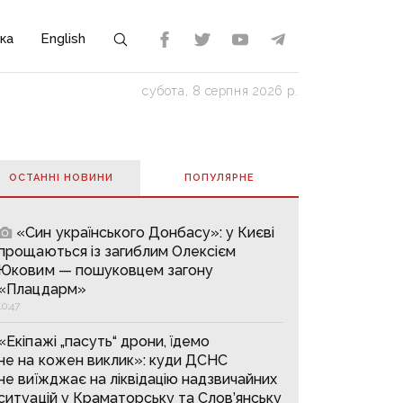
ка
English
субота, 8 серпня 2026 р.
ОСТАННІ НОВИНИ
ПОПУЛЯРНE
«Син українського Донбасу»: у Києві
прощаються із загиблим Олексієм
Юковим — пошуковцем загону
«Плацдарм»
10:47
«Екіпажі „пасуть“ дрони, їдемо
не на кожен виклик»: куди ДСНС
не виїжджає на ліквідацію надзвичайних
ситуацій у Краматорську та Слов’янську