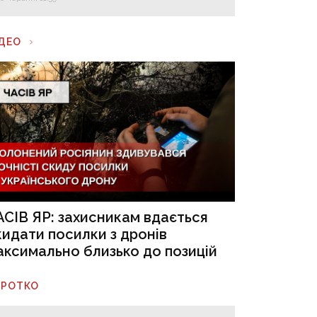
ІДЕО
АСІВ ЯР: захисникам вдається
кидати посилки з дронів
аксимально близько до позицій
ОРОТКО