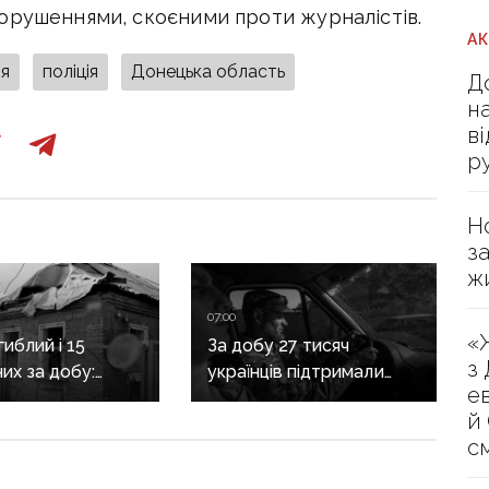
орушеннями, скоєними проти журналістів.
А
я
поліція
Донецька область
Д
н
в
р
Н
з
ж
07:00
«
иблий і 15
За добу 27 тисяч
з
их за добу:
українців підтримали
е
асовано
петицію про присвоєння
й
яв Донеччину
Олексію Юкову звання
с
Героя України
посмертно