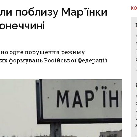
ли поблизу Мар’їнки
КО
онеччині
овано одне порушення режиму
их формувань Російської Федерації