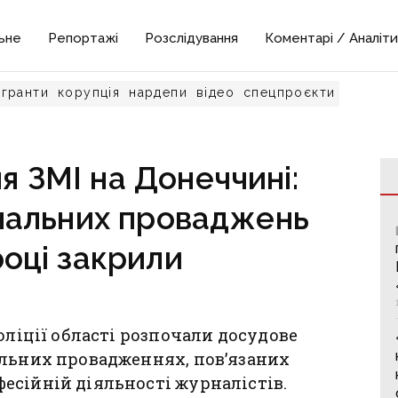
ьне
Репортажі
Розслідування
Коментарі / Аналіти
гранти
корупція
нардепи
відео
спецпроєкти
 ЗМІ на Донеччині:
інальних проваджень
році закрили
оліції області розпочали досудове
альних провадженнях, пов’язаних
есійній діяльності журналістів.