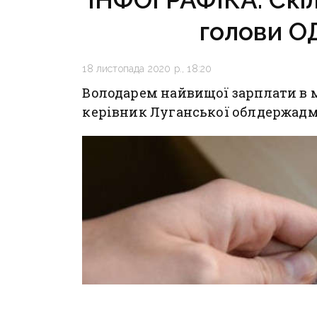
голови О
18 листопада 2020 р., 18:20
Володарем найвищої зарплати в 
керівник Луганської облдержадмі