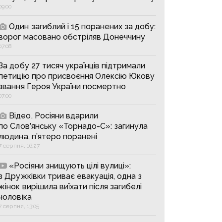
09:00
Один загиблий і 15 поранених за добу:
ворог масовано обстріляв Донеччину
07:08
За добу 27 тисяч українців підтримали
петицію про присвоєння Олексію Юкову
звання Героя України посмертно
07:00
Відео. Росіяни вдарили
по Слов’янську «Торнадо-С»: загинула
людина, п’ятеро поранені
7 серпня, 16:27
«Росіяни знищують цілі вулиці»:
з Дружківки триває евакуація, одна з
жінок вирішила виїхати після загибелі
чоловіка
7 серпня, 13:05