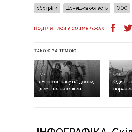
обстріли
Донецька область
ООС
ПОДІЛИТИСЯ У СОЦМЕРЕЖАХ:
ТАКОЖ ЗА ТЕМОЮ
09:00
07:08
«Екіпажі „пасуть“ дрони,
Один заг
їдемо не на кожен
поранен
виклик»: куди ДСНС
ворог м
не виїжджає на
обстріл
ліквідацію надзвичайних
ситуацій
у Краматорську
ІНФОГРАФІКА. Скіл
та Слов’янську