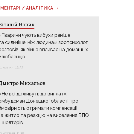
МЕНТАРІ / АНАЛІТИКА
Віталій Новик
«Тварини чують вибухи раніше
та сильніше, ніж людина»: зоопсихолог
розповів, як війна впливає на домашніх
улюбленців
31 липня, 12:33
Дмитро Михальов
«Не всі доживуть до виплат»:
омбудсман Донецької області про
ймовірність отримати компенсації
за житло та реакцію на виселення ВПО
з шелтерів
16 червня, 11:39