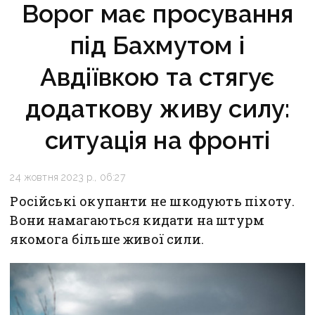
Ворог має просування
під Бахмутом і
Авдіївкою та стягує
додаткову живу силу:
ситуація на фронті
24 жовтня 2023 р., 06:27
Російські окупанти не шкодують піхоту.
Вони намагаються кидати на штурм
якомога більше живої сили.