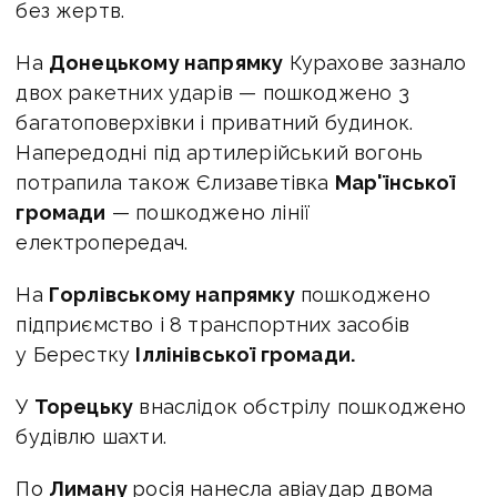
без жертв.
На
Донецькому напрямку
Курахове зазнало
двох ракетних ударів — пошкоджено 3
багатоповерхівки і приватний будинок.
Напередодні під артилерійський вогонь
потрапила також Єлизаветівка
Мар'їнської
громади
— пошкоджено лінії
електропередач.
На
Горлівському напрямку
пошкоджено
підприємство і 8 транспортних засобів
у Берестку
Іллінівської громади.
У
Торецьку
внаслідок обстрілу пошкоджено
будівлю шахти.
По
Лиману
росія нанесла авіаудар двома