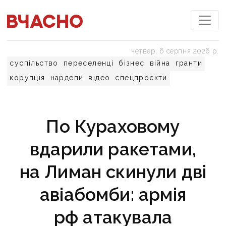
четвер, 6 серпня 2026 р.
суспільство
переселенці
бізнес
війна
гранти
корупція
нардепи
відео
спецпроєкти
По Кураховому
вдарили ракетами,
на Лиман скинули дві
авіабомби: армія
рф атакувала