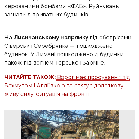
керованими бомбами «ФАБ». Руйнувань
зазнали 5 приватних будинків.
На
Лисичанському напрямку
під обстрілами
Сіверськ і Серебрянка — пошкоджено
будинок. У Лимані пошкоджено 4 будинки,
також під вогнем Торське і Зарічне.
ЧИТАЙТЕ ТАКОЖ:
Ворог має просування під
Бахмутом і Авдіївкою та стягує додаткову
живу силу: ситуація на фронті