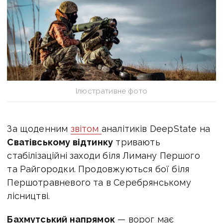
Ілюстративне фото
За щоденним
звітом
аналітиків DeepState на
Сватівському відтинку
тривають
стабілізаційні заходи біля Лиману Першого
та Райгородки. Продовжуються бої біля
Першотравневого та в Серебрянському
лісництві.
Бахмутський напрямок
— ворог має