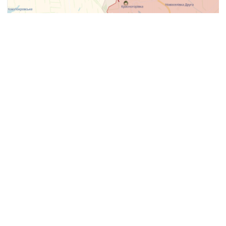
Мапа DeepState
«Усі три її окремі мотострілецькі бригади
розгорнуті під Авдіївкою. Ймовірно,
до переміщення сюди готуються окремі