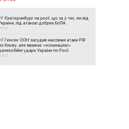
Єкатеринбург на росії, що за 2 тис. км від
України, під атакою добрих БпЛА.
06:17
Генсек ООН засудив масовані атаки РФ
по Києву, але вважає «ескалацією»
далекобійні удари України по Росії
06:17