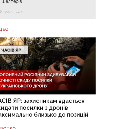
з шелтерів
16 червня, 11:39
ІДЕО
АСІВ ЯР: захисникам вдається
кидати посилки з дронів
аксимально близько до позицій
ОРОТКО