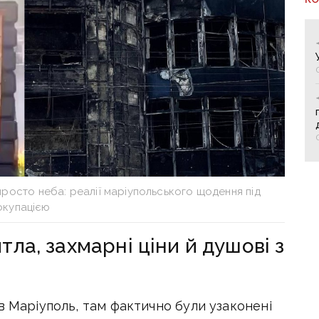
 просто неба: реалії маріупольського щодення під
окупацією
ла, захмарні ціни й душові з
в Маріуполь, там фактично були узаконені