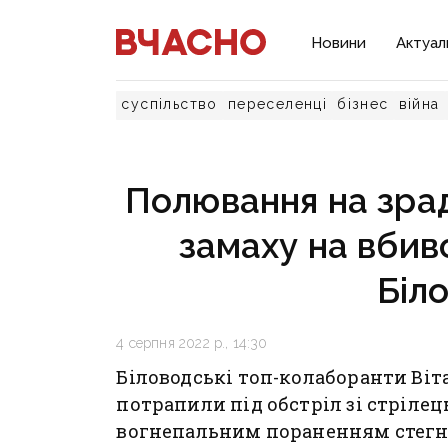
Новини
Актуал
суспільство
переселенці
бізнес
війна
Полювання на зрадн
замаху на вбив
Біл
4 серпня 2022 р., 14:30
Біловодські топ-колаборанти Віт
потрапили під обстріл зі стрілець
вогнепальним пораненням стегна.