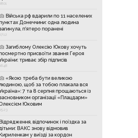
08:01
Війська рф вдарили по 11 населених
пунктах Донеччини: одна людина
загинула, п’ятеро поранені
07:12
Загиблому Олексію Юкову хочуть
посмертно присвоїти звання Героя
України: триває збір підписів
06:48
«Якою треба бути великою
людиною, щоб за тобою плакала вся
Україна»: 7 та 8 серпня прощаються із
засновником організації «Плацдарм»
Олексієм Юковим
05:23
Відрядження, відпочинок і поїздка за
дітьми: ВАКС знову відмовив
Кириленкам у виїзді за кордон