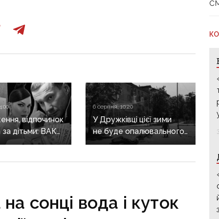
с
КО
4:00
6 серпня, 10:20
ення, відпочинок
У Дружківці цієї зими
а за дітьми: ВАКС
не буде опалювального
ідмовив
сезону: фронт
кам у виїзді
наближається,
он
інфраструктура
критично зруйнована
на сонці вода і куток