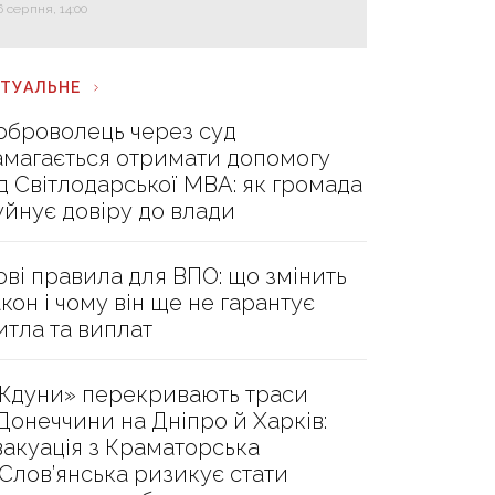
6 серпня, 14:00
КТУАЛЬНЕ
оброволець через суд
амагається отримати допомогу
ід Світлодарської МВА: як громада
уйнує довіру до влади
ові правила для ВПО: що змінить
акон і чому він ще не гарантує
итла та виплат
Ждуни» перекривають траси
 Донеччини на Дніпро й Харків:
вакуація з Краматорська
 Слов’янська ризикує стати