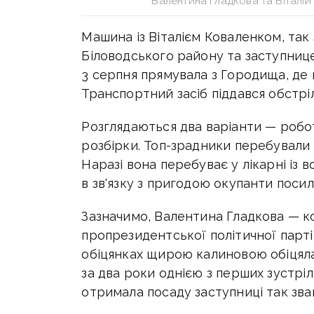
Валентина Гладкова та Віталій
Машина із Віталієм Коваленком, та
Біловодського району та заступн
3 серпня прямувала з Городища, де 
Транспортний засіб піддався обстрі
Розглядаються два варіанти — робот
розбірки. Топ-зрадники перебували 
Наразі вона перебуває у лікарні із 
в зв'язку з пригодою окупанти поси
Зазначимо, Валентина Гладкова — к
пропрезидентської політичної парті
обіцянках щирою калиновою обіцяла
за два роки однією з перших зустрі
отримала посаду заступниці так зва