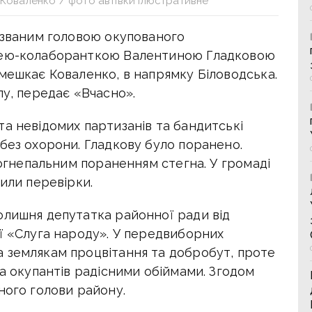
 Коваленко / фото автівки ілюстративне
к званим головою окупованого
ицею-колаборанткою Валентиною Гладковою
мешкає Коваленко, в напрямку Біловодська.
лу, передає «Вчасно».
а невідомих партизанів та бандитські
без охорони. Гладкову було поранено.
вогнепальним пораненням стегна. У громаді
лили перевірки.
олишня депутатка районної ради від
ї «Слуга народу». У передвиборних
 землякам процвітання та добробут, проте
ла окупантів радісними обіймами. Згодом
ного голови району.