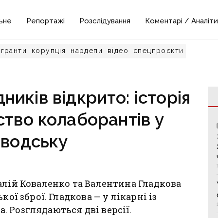
ьне
Репортажі
Розслідування
Коментарі / Аналіти
гранти
корупція
нардепи
відео
спецпроєкти
иків відкрито: історія
ство колаборантів у
оводську
алій Коваленко та Валентина Гладкова
кої зброї. Гладкова — у лікарні із
 Розглядаються дві версії.