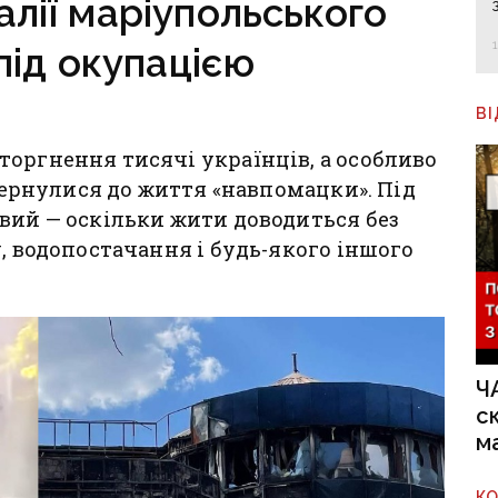
алії маріупольського
під окупацією
В
оргнення тисячі українців, а особливо
овернулися до життя «навпомацки». Під
вий — оскільки жити доводиться без
, водопостачання і будь-якого іншого
Ч
с
м
К