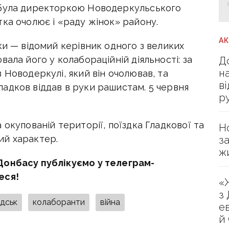
 була директоркою Новодеркульського
ка очолює і «раду жінок» району.
А
ки — відомий керівник одного з великих
ала його у колабораційній діяльності: за
Д
н
 Новодеркулі, який він очолював, та
в
адков віддав в руки рашистам. 5 червня
р
 окупованій території, поїздка Гладкової та
Н
ий характер.
з
ж
Донбасу публікуємо у телеграм-
еся!
«
з
одськ
колаборанти
війна
е
й