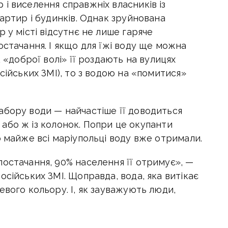
і виселення справжніх власників із
вартир і будинків. Однак зруйнована
 у місті відсутнє не лише гаряче
остачання. І якщо для їжі воду ще можна
к «доброї волі» її роздають на вулицях
сійських ЗМІ), то з водою на «помитися»
абору води — найчастіше її доводиться
є, або ж із колонок. Попри це окупанти
о майже всі маріупольці воду вже отримали.
постачання, 90% населення її отримує», —
осійських ЗМІ. Щоправда, вода, яка витікає
евого кольору. І, як зауважують люди,
кає» до нормальної прозорості. Водночас
 «поверненням зручностей».