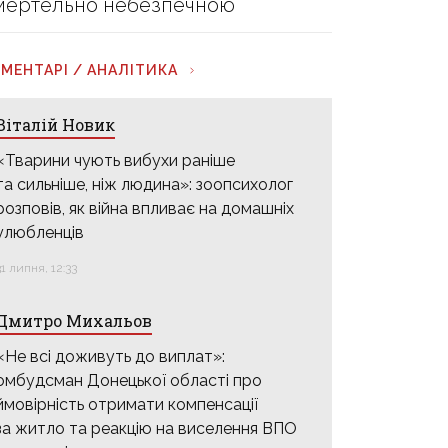
мертельно небезпечною
МЕНТАРІ / АНАЛІТИКА
Віталій Новик
«Тварини чують вибухи раніше
та сильніше, ніж людина»: зоопсихолог
розповів, як війна впливає на домашніх
улюбленців
31 липня, 12:33
Дмитро Михальов
«Не всі доживуть до виплат»:
омбудсман Донецької області про
ймовірність отримати компенсації
за житло та реакцію на виселення ВПО