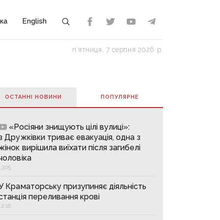
ка
English
пʼятниця, 7 серпня 2026 р.
ОСТАННІ НОВИНИ
ПОПУЛЯРНE
«Росіяни знищують цілі вулиці»:
з Дружківки триває евакуація, одна з
жінок вирішила виїхати після загибелі
чоловіка
13:05
У Краматорську призупиняє діяльність
станція переливання крові
12:16