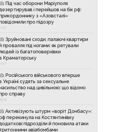
Під час оборони Маріуполя
дезертирував і перейшов на бік рф:
прикордоннику з «Азовсталі»
повідомили про підозру
11:03
Зруйновані сходи, палаючі квартири
й провалля під ногами: як рятували
людей із багатоповерхівки
в Краматорську
10:17
Російського військового вперше
в Україні судять за сексуальне
насильство над цивільною: що відомо
про справу
09:05
Активізують штурм «воріт Донбасу»:
рф перекинула на Костянтинівку
додаткові підрозділи й поновила атаки
тритонними авіабомбами