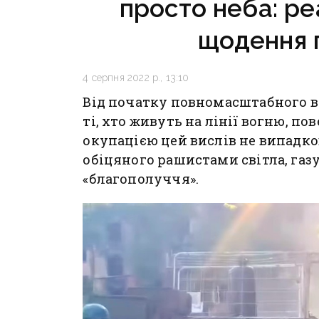
просто неба: ре
щодення 
4 серпня 2022 р., 13:10
Від початку повномасштабного вт
ті, хто живуть на лінії вогню, п
окупацією цей вислів не випадко
обіцяного рашистами світла, газу
«благополуччя».