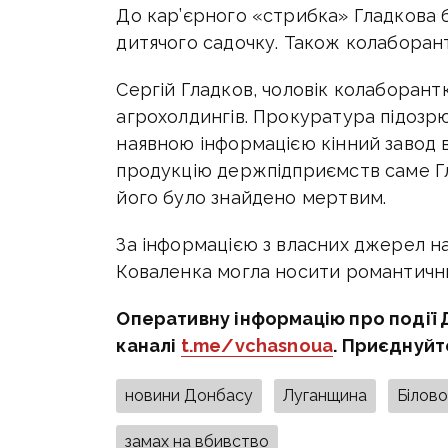
До кар’єрного «стрибка» Гладкова
дитячого садочку. Також колаборант
Сергій Гладков, чоловік колаборант
агрохолдингів. Прокуратура підозрюв
наявною інформацією кінний завод в
продукцію держпідприємств саме Гл
його було знайдено мертвим.
За інформацією з власних джерел на
Коваленка могла носити романтичн
Оперативну інформацію про події 
каналі
t.me/vchasnoua
. Приєднуйт
новини Донбасу
Луганщина
Білов
замах на вбивство