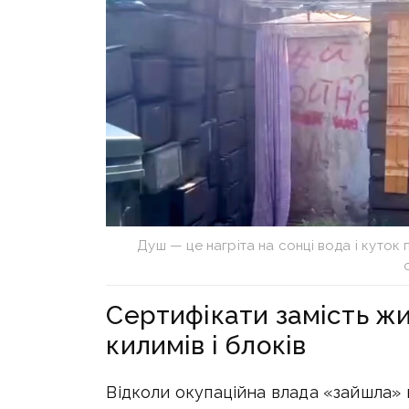
Душ — це нагріта на сонці вода і куток
Сертифікати замість жит
килимів і блоків
Відколи окупаційна влада «зайшла» 