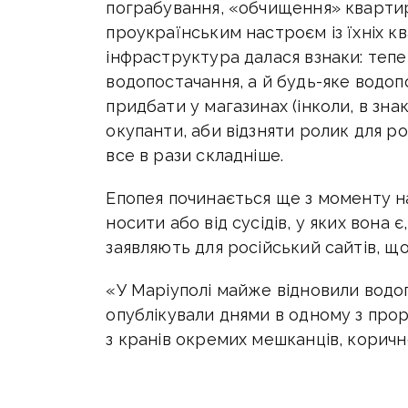
пограбування, «обчищення» квартир 
проукраїнським настроєм із їхніх к
інфраструктура далася взнаки: тепер
водопостачання, а й будь-яке водоп
придбати у магазинах (інколи, в зна
окупанти, аби відзняти ролик для ро
все в рази складніше.
Епопея починається ще з моменту н
носити або від сусідів, у яких вона 
заявляють для російський сайтів, щ
«У Маріуполі майже відновили водо
опублікували днями в одному з прор
з кранів окремих мешканців, коричн
протягом кількох днів вода не «сті
влада росії називає це прогресом і