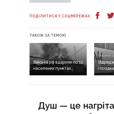
ПОДІЛИТИСЯ У СОЦМЕРЕЖАХ:
ТАКОЖ ЗА ТЕМОЮ
07:12
6 серпня, 1
Війська рф вдарили по 11
Відрядж
населених пунктах
і поїздк
Донеччини: одна людина
знову в
загинула, п’ятеро
Кирилен
поранені
за корд
Душ — це нагріта 