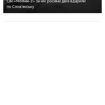
Сім «Молній-2» за ніч: росіяни двічі вдарили
по Слов’янську
По Мирнограду
вдарили ракетами,
на Курахове скинули
авіабомбу: армія
рф вбила та поранила
людей на Донеччині