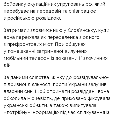
бойовику окупаційних угруповань рф, який
перебуває на передовій та співпрацює
з російською розвідкою.
Затримали зловмисницю у Слов’янську, куди
вона переїхала як переселенка з одного
з прифронтових міст. При обшуках
у по
мешканні затриманої вилучено
мобільний телефон із доказами її злочинних
дій.
За даними слідства, жінку до розвідувально-
підривної діяльності проти України залучив
власний син.
Щоб отримати розвіддані, вона
обходила місцевість, де приховано фіксувала
українські об'єкти, а також випитувала
«потрібну» інформацію під час спілкування із