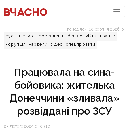
понеділок, 10 серпня 2026 р.
суспільство
переселенці
бізнес
війна
гранти
корупція
нардепи
відео
спецпроєкти
Працювала на сина-
бойовика: жителька
Донеччини «зливала»
розвіддані про ЗСУ
23 лютого 2024 р., 09:10