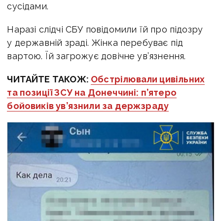
сусідами.
Наразі слідчі СБУ повідомили їй про підозру
у державній зраді. Жінка
перебуває під
вартою. Їй загрожує довічне ув’язнення.
ЧИТАЙТЕ ТАКОЖ:
Обстрілювали цивільних
та позиції ЗСУ на Донеччині: п’ятеро
бойовиків ув’язнили за держзраду