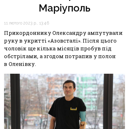
Маріуполь
11 лютого 2023 р., 13:46
Прикордоннику Олександру ампутували
руку в укритті «Азовсталі». Після цього
чоловік ще кілька місяців пробув під
обстрілами, а згодом потрапив у полон
в Оленівку.