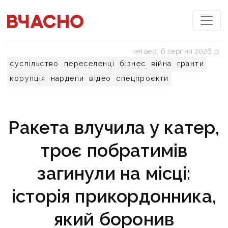
четвер, 6 серпня 2026 р.
суспільство
переселенці
бізнес
війна
гранти
корупція
нардепи
відео
спецпроєкти
Ракета влучила у катер,
троє побратимів
загинули на місці:
історія прикордонника,
який боронив