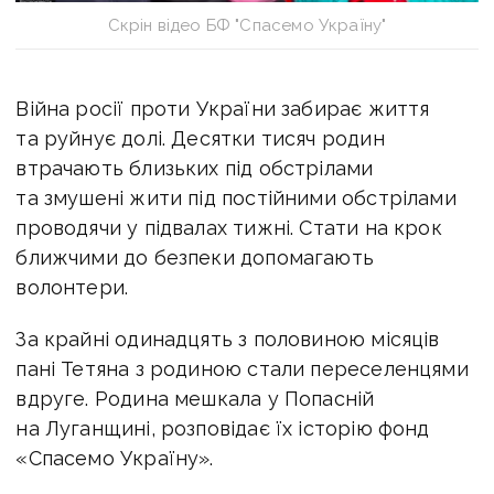
Скрін відео БФ "Спасемо Україну"
Війна росії проти України забирає життя
та руйнує долі. Десятки тисяч родин
втрачають близьких під обстрілами
та змушені жити під постійними обстрілами
проводячи у підвалах тижні. Стати на крок
ближчими до безпеки допомагають
волонтери.
За крайні одинадцять з половиною місяців
пані Тетяна з родиною стали переселенцями
вдруге. Родина мешкала у Попасній
на Луганщині, розповідає їх історію фонд
«Спасемо Україну».