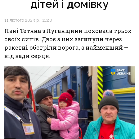
дітей і домівку
11 лютого 2023 р., 11:20
Пані Тетяна з Луганщини поховала трьох
своїх синів. Двоє з них загинули через
ракетні обстріли ворога, а найменший —
від вади серця.