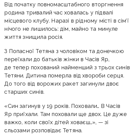
Від початку повномасштабного вторгнення
родина тривалий час ховалась у підвалі
місцевого клубу. Наразі в рідному місті в сім'ї
нічого не лишилось: дім, майно та минуле
життя знищила росія.
З Попасної Тетяна з чоловіком та донечкою
переїхали до батьків жінки в Часів Яр,
де тепер похований найменший з трьох синів
Тетяни. Дитина померла від хвороби серця.
До того від ворожих ракет загинули двоє
старших синів.
«Син загинув у 19 років. Поховали… В Часів
Яр приїхали. Там поховали ще двох. Це дуже
важко, коли своїх дітей ховаєш…», — зі
сльозами розповідає Тетяна.