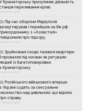
У Краматорську призупиняє діяльність
станція переливання крові
7 серпня, 12:16
Під час оборони Маріуполя
дезертирував і перейшов на бік рф:
прикордоннику з «Азовсталі»
повідомили про підозру
7 серпня, 11:03
Зруйновані сходи, палаючі квартири
й провалля під ногами: як рятували
людей із багатоповерхівки
в Краматорську
7 серпня, 10:17
Російського військового вперше
в Україні судять за сексуальне
насильство над цивільною: що відомо
про справу
7 серпня, 09:05