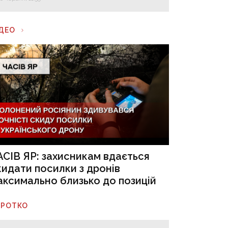
ІДЕО
АСІВ ЯР: захисникам вдається
кидати посилки з дронів
аксимально близько до позицій
ОРОТКО