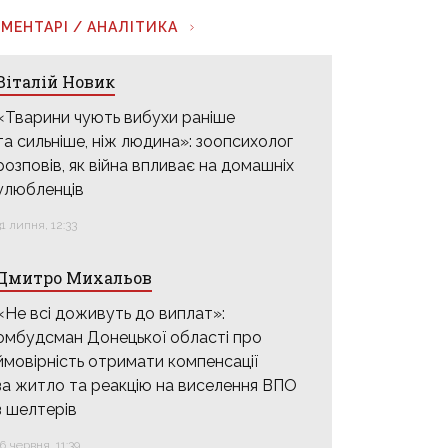
МЕНТАРІ / АНАЛІТИКА
Віталій Новик
«Тварини чують вибухи раніше
та сильніше, ніж людина»: зоопсихолог
розповів, як війна впливає на домашніх
улюбленців
31 липня, 12:33
Дмитро Михальов
«Не всі доживуть до виплат»:
омбудсман Донецької області про
ймовірність отримати компенсації
за житло та реакцію на виселення ВПО
з шелтерів
16 червня, 11:39