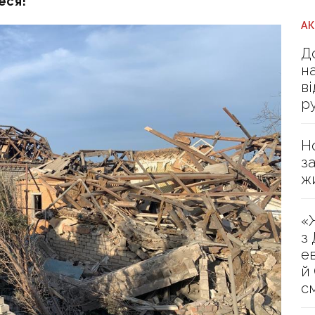
еся!
А
Д
н
в
р
Н
з
ж
«
з
е
й
с