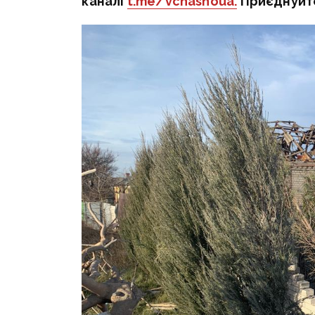
каналі
t.me/vchasnoua.
Приєднуйт