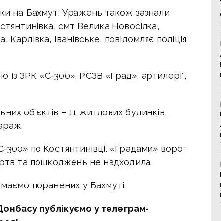
аки на Бахмут. Уражень також зазнали
остянтинівка, смт Велика Новосілка,
 Карлівка, Іванівське, повідомляє поліція
із ЗРК «С-300», РСЗВ «Град», артилерії,
них об’єктів – 11 житлових будинків,
араж.
С-300» по Костянтинівці. «Градами» ворог
ертв та пошкоджень не надходила.
 маємо поранених у Бахмуті.
Донбасу публікуємо у телеграм-