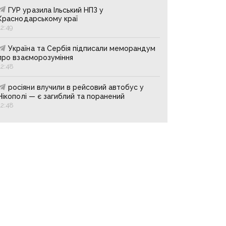
ГУР уразила Ільський НПЗ у
Краснодарському краї
12:49
Україна та Сербія підписали меморандум
про взаєморозуміння
12:48
росіяни влучили в рейсовий автобус у
Нікополі — є загиблий та поранений
12:48