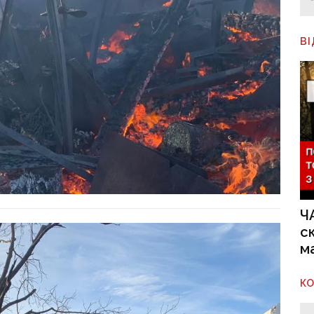
В
Ч
с
м
К