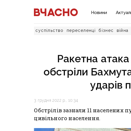
Новини
Актуал
суспільство
переселенці
бізнес
війна
Ракетна атака 
обстріли Бахмута
ударів 
3 грудня 2022 р., 10:34
Обстрілів зазнали 11 населених 
цивільного населення.