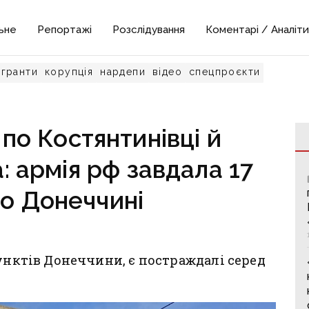
ьне
Репортажі
Розслідування
Коментарі / Аналіти
гранти
корупція
нардепи
відео
спецпроєкти
по Костянтинівці й
: армія рф завдала 17
по Донеччині
пунктів Донеччини, є постраждалі серед