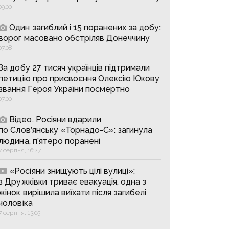
09:00
Один загиблий і 15 поранених за добу:
ворог масовано обстріляв Донеччину
07:08
За добу 27 тисяч українців підтримали
петицію про присвоєння Олексію Юкову
звання Героя України посмертно
07:00
Відео. Росіяни вдарили
по Слов’янську «Торнадо-С»: загинула
людина, п’ятеро поранені
7 серпня, 16:27
«Росіяни знищують цілі вулиці»:
з Дружківки триває евакуація, одна з
жінок вирішила виїхати після загибелі
чоловіка
7 серпня, 13:05