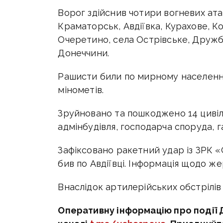
Ворог здійснив чотири вогневих ат
Краматорськ, Авдіївка, Курахове, К
Очеретино, села Острівське, Дружба,
Донеччини.
Рашисти били по мирному населенню 
мінометів.
Зруйновано та пошкоджено 14 цивіль
адмінбудівля, господарча споруда, г
Зафіксовано ракетний удар із ЗРК «
бив по Авдіївці. Інформація щодо ж
Внаслідок артилерійських обстрілів
Оперативну інформацію про події 