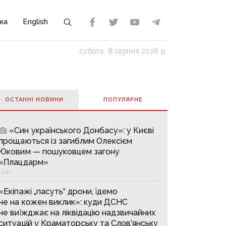
ка
English
субота, 8 серпня 2026 р.
ОСТАННІ НОВИНИ
ПОПУЛЯРНE
«Син українського Донбасу»: у Києві
прощаються із загиблим Олексієм
Юковим — пошуковцем загону
«Плацдарм»
10:47
«Екіпажі „пасуть“ дрони, їдемо
не на кожен виклик»: куди ДСНС
не виїжджає на ліквідацію надзвичайних
ситуацій у Краматорську та Слов’янську