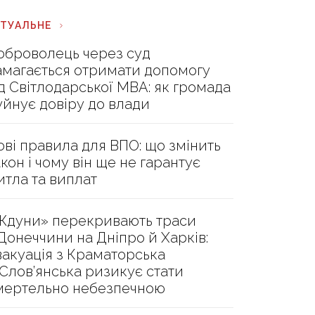
КТУАЛЬНЕ
оброволець через суд
амагається отримати допомогу
ід Світлодарської МВА: як громада
уйнує довіру до влади
ові правила для ВПО: що змінить
акон і чому він ще не гарантує
итла та виплат
Ждуни» перекривають траси
 Донеччини на Дніпро й Харків:
вакуація з Краматорська
 Слов’янська ризикує стати
мертельно небезпечною