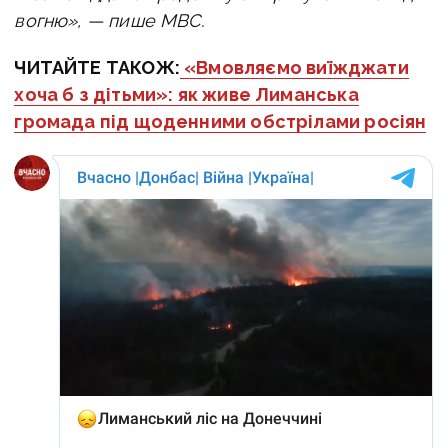
вогню», — пише МВС.
ЧИТАЙТЕ ТАКОЖ:
«Вмовляємо виїжджати
хоча б з дітьми»: як живе Лиманська
громада під щоденними обстрілами росіян