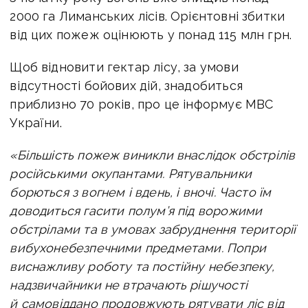
2000 га Лиманських лісів. Орієнтовні збитки
від цих пожеж оцінюють у понад 115 млн грн.
Щоб відновити гектар лісу, за умови
відсутності бойових дій, знадобиться
приблизно 70 років, про це інформує МВС
України.
«Більшість пожеж виникли внаслідок обстрілів
російськими окупантами. Рятувальники
борються з вогнем і вдень, і вночі.
Часто їм
доводиться гасити полум’я під ворожими
обстрілами та в умовах забруднення території
вибухонебезпечними предметами. Попри
виснажливу роботу та постійну небезпеку,
надзвичайники не втрачають рішучості
й самовіддано продовжують рятувати ліс від