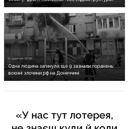
критично зруйнована
6 серпня, 07:16
Одна людина загинула, ще 9 зазнали поранень:
воєнні злочини рф на Донеччині
«У нас тут лотерея,
не знаєш куди й коли