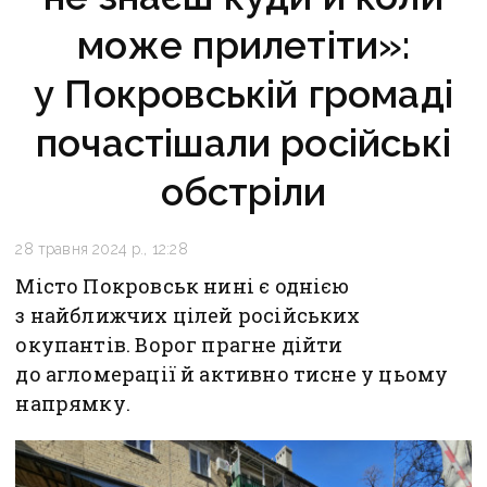
може прилетіти»:
у Покровській громаді
почастішали російські
обстріли
28 травня 2024 р., 12:28
Місто Покровськ нині є однією
з найближчих цілей російських
окупантів. Ворог прагне дійти
до агломерації й активно тисне у цьому
напрямку.