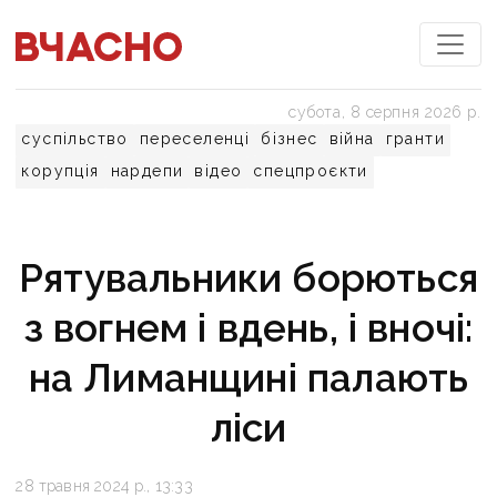
субота, 8 серпня 2026 р.
суспільство
переселенці
бізнес
війна
гранти
корупція
нардепи
відео
спецпроєкти
Рятувальники борються
з вогнем і вдень, і вночі:
на Лиманщині палають
ліси
28 травня 2024 р., 13:33