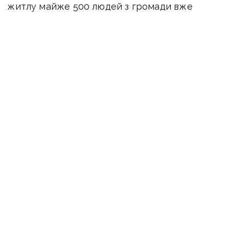
житлу майже 500 людей з громади вже
отримали кошти по єВідновленню. Середній
чек від 60 тис. до 140 тис. грн залежно від
пошкоджень.
«Окремо ми надаємо людям будівельні
матеріали: листи ОСБ, шифер. Якщо поодинокі
люди живуть, то робимо ще й ремонт їм.
Також є партнери, які встановлюють
безкоштовно пластикові вікна».