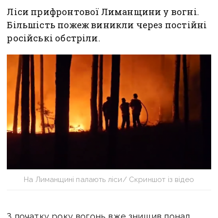
Ліси прифронтової Лиманщини у вогні.
Більшість пожеж виникли через постійні
російські обстріли.
На Лиманщині палають ліси/ Скриншот із відео
З початку року вогонь вже знищив понад