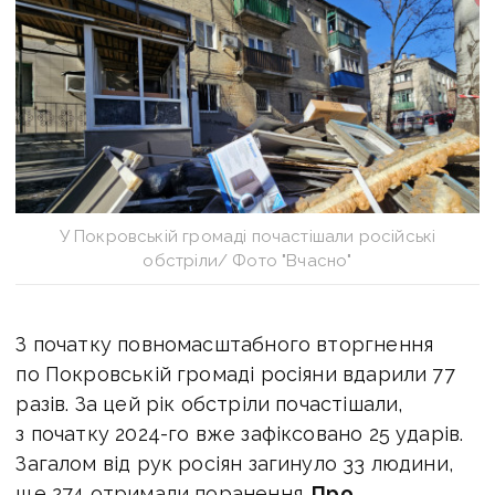
У Покровській громаді почастішали російські
обстріли/ Фото "Вчасно"
З початку повномасштабного вторгнення
по Покровській громаді росіяни вдарили 77
разів. За цей рік обстріли почастішали,
з початку 2024-го вже зафіксовано 25 ударів.
Загалом від рук росіян загинуло 33 людини,
ще 274 отримали поранення.
Про