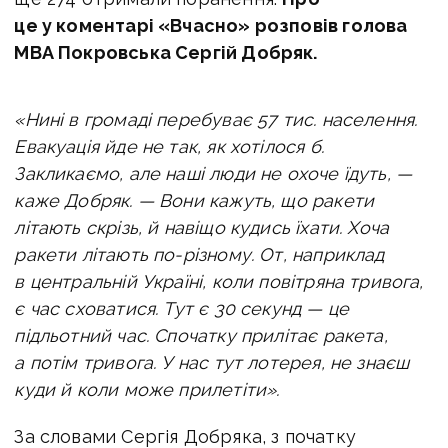
це у коментарі «Вчасно» розповів
голова
МВА Покровська Сергій Добряк.
«Нині в громаді перебуває 57 тис. населення.
Евакуація йде не так, як хотілося б.
Закликаємо, але наші люди не охоче їдуть, —
каже Добряк. —
Вони кажуть, що ракети
літають скрізь, й навіщо кудись їхати. Хоча
ракети літають по-різному. От, наприклад
в центральній Україні, коли повітряна тривога,
є час сховатися. Тут є 30 секунд — це
підльотний час. Спочатку прилітає ракета,
а потім тривога. У нас тут лотерея, не знаєш
куди й коли може прилетіти».
За словами Сергія Добряка, з початку