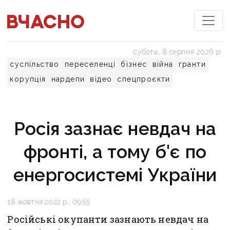
субота, 8 серпня 2026 р.
суспільство
переселенці
бізнес
війна
гранти
корупція
нардепи
відео
спецпроєкти
Росія зазнає невдач на
фронті, а тому б'є по
енергосистемі України
18 жовтня 2022 р., 09:55
Російські окупанти зазнають невдач на