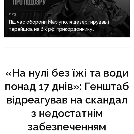
11:03
Під час оборони Маріуполя дезертирував і
перейшов на бік рф: прикордоннику
з «Азовсталі» повідомили про підозру
«На нулі без їжі та води
понад 17 днів»: Генштаб
відреагував на скандал
з недостатнім
забезпеченням