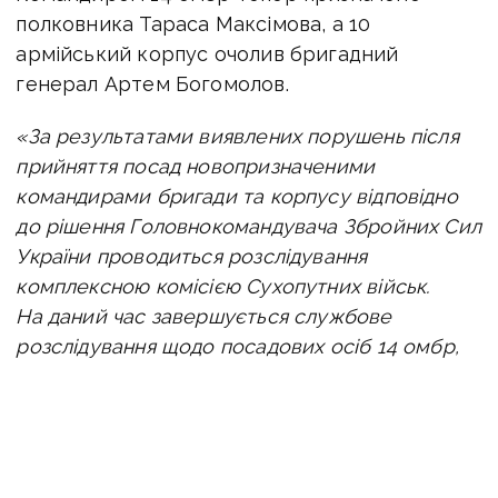
полковника Тараса Максімова, а 10
армійський корпус очолив бригадний
генерал Артем Богомолов.
«За результатами виявлених порушень після
прийняття посад новопризначеними
командирами бригади та корпусу відповідно
до рішення Головнокомандувача Збройних Сил
України проводиться розслідування
комплексною комісією Сухопутних військ.
На даний час завершується службове
розслідування щодо посадових осіб 14 омбр,
за результатами якого будуть прийняті
відповідні управлінські рішення, а матеріали
розслідування будуть направлені
до правоохоронних органів для надання
відповідних правових оцінок»,
— додали