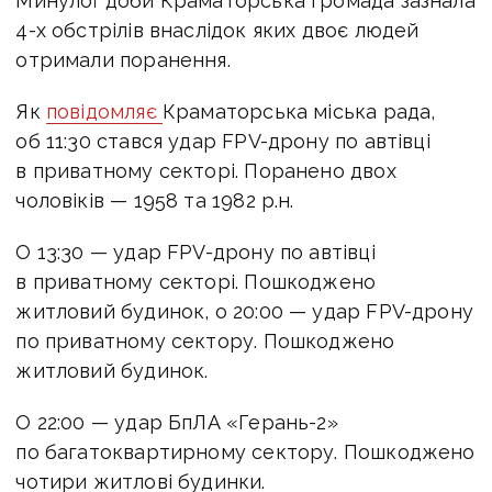
Минулої доби Краматорська громада зазнала
4-х обстрілів внаслідок яких двоє людей
отримали поранення.
Як
повідомляє
Краматорська міська рада,
об 11:30 стався удар FPV-дрону по автівці
в приватному секторі. Поранено двох
чоловіків — 1958 та 1982 р.н.
О 13:30 — удар FPV-дрону по автівці
в приватному секторі. Пошкоджено
житловий будинок,
о 20:00 — удар FPV-дрону
по приватному сектору. Пошкоджено
житловий будинок.
О
22:00 — удар БпЛА «Герань-2»
по багатоквартирному сектору. Пошкоджено
чотири житлові будинки.