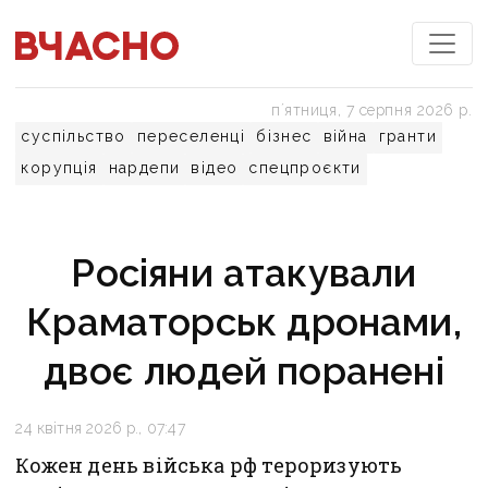
пʼятниця, 7 серпня 2026 р.
суспільство
переселенці
бізнес
війна
гранти
корупція
нардепи
відео
спецпроєкти
Росіяни атакували
Краматорськ дронами,
двоє людей поранені
24 квітня 2026 р., 07:47
Кожен день війська рф тероризують