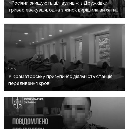
«Росіяни знищують цілі вулиці»: з Дружківки
триває евакуація, одна з жінок вирішила виїхати
після загибелі чоловіка
12:16
У Краматорську призупиняє діяльність станція
переливання крові