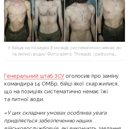
У бійців на позиціях 8 місяців систематично немає їжі
та питної води/ Фото взято: Threads i.petrovna_
Генеральний штаб ЗСУ
оголосив про заміну
командира 14 ОМБр, бійці якої скаржилися,
що на позиціях систематично немає їжі
та питної води.
«У цих складних умовах особлива увага
приділяється забезпеченню наших
військовослужбовців, які виконують завдання