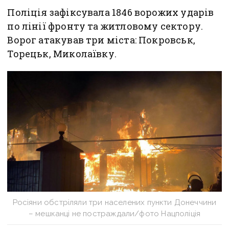
Поліція зафіксувала 1846 ворожих ударів
по лінії фронту та житловому сектору.
Ворог атакував три міста: Покровськ,
Торецьк, Миколаївку.
Росіяни обстріляли три населених пункти Донеччини
– мешканці не постраждали/фото Нацполіція