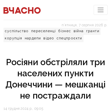
пʼятниця, 7 серпня 2026 р.
суспільство
переселенці
бізнес
війна
гранти
корупція
нардепи
відео
спецпроєкти
Росіяни обстріляли три
населених пункти
Донеччини — мешканці
не постраждали
14 грудня 2024 р., 09:05