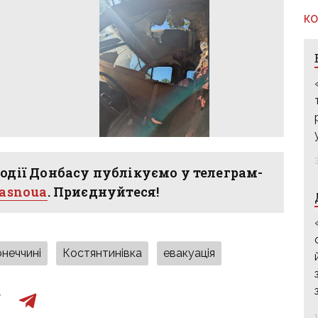
КО
одії Донбасу публікуємо у телеграм-
hasnoua
. Приєднуйтеся!
онеччині
Костянтинівка
евакуація