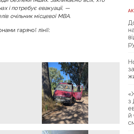
х і потребує евакуації, —
А
лів очільник місцевої МВА.
Д
н
нами гарячої лінії:
в
р
Н
з
ж
«
з
е
й
с