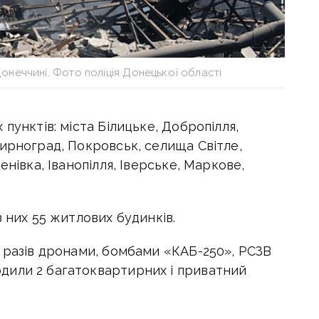
онеччині. Фото поліція Донецької області
пунктів: міста Білицьке, Добропілля,
ирноград, Покровськ, селища Світле,
енівка, Іванопілля, Іверське, Маркове,
з них 55 житлових будинків.
 разів дронами, бомбами «КАБ-250», РСЗВ
дили 2 багатоквартирних і приватний
у споруду.