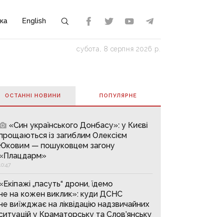
ка
English
субота, 8 серпня 2026 р.
ОСТАННІ НОВИНИ
ПОПУЛЯРНE
«Син українського Донбасу»: у Києві
прощаються із загиблим Олексієм
Юковим — пошуковцем загону
«Плацдарм»
10:47
«Екіпажі „пасуть“ дрони, їдемо
не на кожен виклик»: куди ДСНС
не виїжджає на ліквідацію надзвичайних
ситуацій у Краматорську та Слов’янську