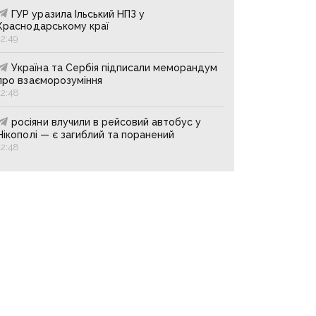
ГУР уразила Ільський НПЗ у
Краснодарському краї
12:49
Україна та Сербія підписали меморандум
про взаєморозуміння
12:48
росіяни влучили в рейсовий автобус у
Нікополі — є загиблий та поранений
12:48