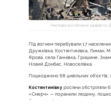
Наслідки російських ударів по Д
Під вогнем перебували 17 населених 
Дружківка, Костянтинівка, Лиман, М
Ярова, села Ганнівка, Гришине, Знам
Новий Донбас, Новоселівка.
Пошкоджено 68 цивільних об'єктів, 
Костянтинівку
росіяни обстріляли 6
«Смерч» — поранили людину, пошко
будинки, підприємство, господарськ