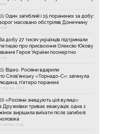
09:00
Один загиблий і 15 поранених за добу:
ворог масовано обстріляв Донеччину
07:08
За добу 27 тисяч українців підтримали
петицію про присвоєння Олексію Юкову
звання Героя України посмертно
07:00
Відео. Росіяни вдарили
по Слов’янську «Торнадо-С»: загинула
людина, п’ятеро поранені
7 серпня, 16:27
«Росіяни знищують цілі вулиці»:
з Дружківки триває евакуація, одна з
жінок вирішила виїхати після загибелі
чоловіка
7 серпня, 13:05