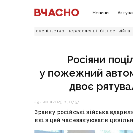
Новини
Актуал
суспільство
переселенці
бізнес
війна
Росіяни поц
у пожежний автомо
двоє рятува
29 липня 2025 р., 07:57
Зранку російські війська вдарил
які в цей час евакуювали цивіль