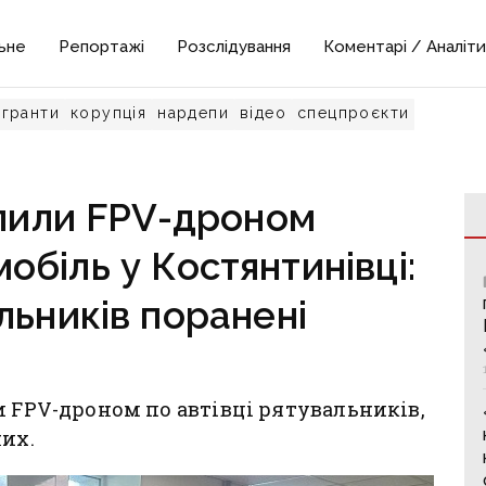
ьне
Репортажі
Розслідування
Коментарі / Аналіти
гранти
корупція
нардепи
відео
спецпроєкти
ілили FPV-дроном
біль у Костянтинівці:
льників поранені
и FPV-дроном по автівці рятувальників,
них.