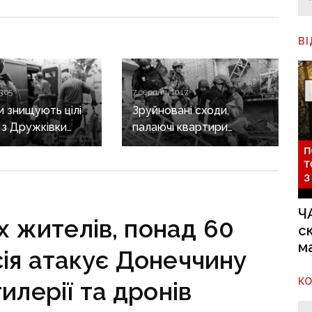
В
3:05
7 серпня, 10:17
и знищують цілі
Зруйновані сходи,
: з Дружківки
палаючі квартири
евакуація, одна з
й провалля під ногами:
ирішила виїхати
як рятували людей із
гибелі чоловіка
багатоповерхівки
в Краматорську
Ч
 жителів, понад 60
с
м
ія атакує Донеччину
К
ртилерії та дронів