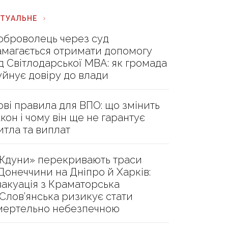
КТУАЛЬНЕ
оброволець через суд
амагається отримати допомогу
ід Світлодарської МВА: як громада
уйнує довіру до влади
ові правила для ВПО: що змінить
акон і чому він ще не гарантує
итла та виплат
Ждуни» перекривають траси
 Донеччини на Дніпро й Харків:
вакуація з Краматорська
 Слов’янська ризикує стати
мертельно небезпечною