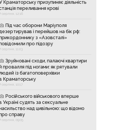
У Краматорську призупиняє діяльність
станція переливання крові
7 серпня, 12:16
Під час оборони Маріуполя
дезертирував і перейшов на бік рф:
прикордоннику з «Азовсталі»
повідомили про підозру
7 серпня, 11:03
Зруйновані сходи, палаючі квартири
й провалля під ногами: як рятували
людей із багатоповерхівки
в Краматорську
7 серпня, 10:17
Російського військового вперше
в Україні судять за сексуальне
насильство над цивільною: що відомо
про справу
7 серпня, 09:05