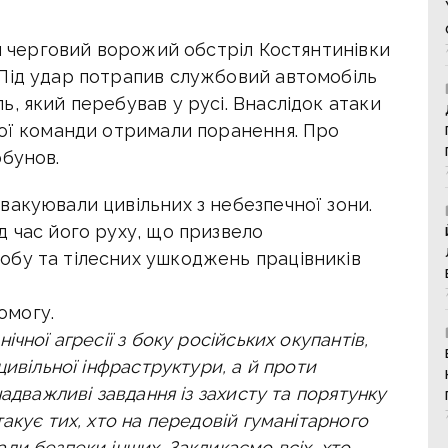
ли черговий ворожий обстріл
Костянтинівки
Під удар потрапив службовий автомобіль
, який перебував у русі. Внаслідок атаки
ної команди отримали поранення. Про
рбунов.
вакуювали цивільних з небезпечної зони.
д час його руху, що призвело
бу та тілесних ушкоджень працівників
омогу.
чної агресії з боку російських окупантів,
цивільної інфраструктури, а й проти
адважливі завдання із захисту та порятунку
акує тих, хто на передовій гуманітарного
ади безпеки інших.
Закликаємо всіх, хто