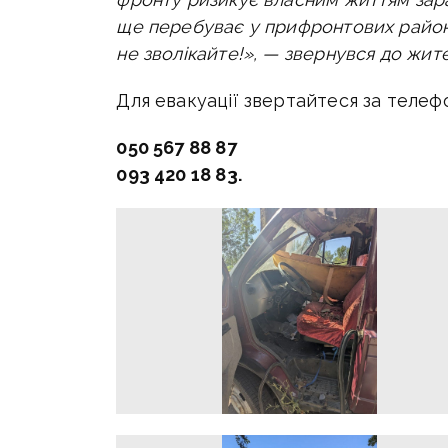
ще перебуває у прифронтових района
не зволікайте!», — звернувся до жите
Для евакуації звертайтеся за телефо
050 567 88 87
093 420 18 83.