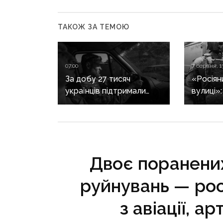
ТАКОЖ ЗА ТЕМОЮ
07:00
7 серпня, 1
За добу 27 тисяч
«Росіян
українців підтримали
вулиці»
петицію про присвоєння
триває 
Олексію Юкову звання
жінок в
Героя України
після за
посмертно
Двоє поранених
руйнувань — рос
з авіації, а