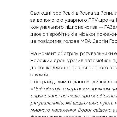
Сьогодні російські війська здійсни
за допомогою ударного FPV-дрона. 
комунального підприємства — ГАЗель
двоє співробітників міської пожеж
це повідомив голова МВА Сергій Го
На момент обстрілу рятувальники е
Ворожий дрон уразив автомобіль пі
до пошкодження транспортного засо
служби.
Постраждалим надано медичну доп
«Цей обстріл є черговим проявом цині
спрямованої не лише проти об'єктів 
рятувальників, які щодня виконують н
мирного населення. Ворог свідомо ат
фронту ризикує власним життям зар