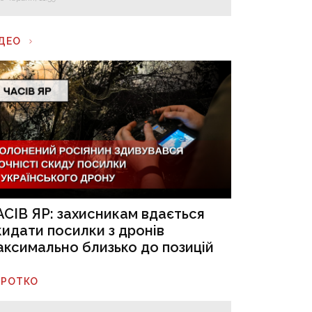
ІДЕО
АСІВ ЯР: захисникам вдається
кидати посилки з дронів
аксимально близько до позицій
ОРОТКО