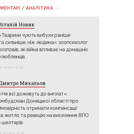
МЕНТАРІ / АНАЛІТИКА
Віталій Новик
«Тварини чують вибухи раніше
та сильніше, ніж людина»: зоопсихолог
розповів, як війна впливає на домашніх
улюбленців
31 липня, 12:33
Дмитро Михальов
«Не всі доживуть до виплат»:
омбудсман Донецької області про
ймовірність отримати компенсації
за житло та реакцію на виселення ВПО
з шелтерів
16 червня, 11:39