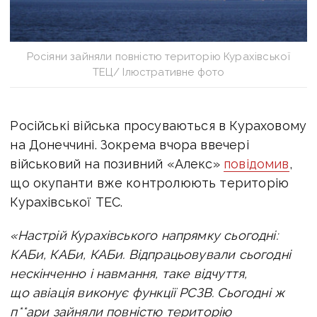
Росіяни зайняли повністю територію Курахівської
ТЕЦ/ Ілюстративне фото
Російські війська просуваються в Кураховому
на Донеччині. Зокрема вчора ввечері
військовий на позивний «Алекс»
повідомив
,
що окупанти вже
контролюють територію
Курахівської
ТЕС
.
«Настрій Курахівського напрямку сьогодні:
КАБи, КАБи, КАБи. Відпрацьовували сьогодні
нескінченно і навмання, таке відчуття,
що авіація виконує функції РСЗВ.
Сьогодні ж
п**ари зайняли повністю територію