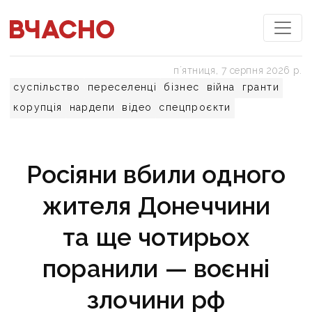
пʼятниця, 7 серпня 2026 р.
суспільство
переселенці
бізнес
війна
гранти
корупція
нардепи
відео
спецпроєкти
Росіяни вбили одного
жителя Донеччини
та ще чотирьох
поранили — воєнні
злочини рф