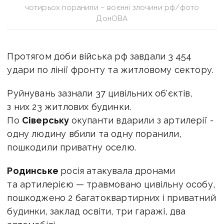
чотирьох поранили – воєнні злочини рф/фото
ДонОВА
Протягом доби війська рф завдали 3 454
удари по лінії фронту та житловому сектору.
Руйнувань зазнали 37 цивільних об'єктів,
з них 23 житлових будинки.
По
Сіверську
окупанти вдарили з артилерії -
одну людину вбили та одну поранили,
пошкодили приватну оселю.
Родинське
росія атакувала дронами
та артилерією — травмовано цивільну особу,
пошкоджено 2 багатоквартирних і приватний
будинки, заклад освіти, три гаражі, два