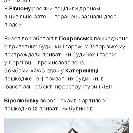
автомобілі.
У
Рівному
росіяни поцілили дроном
в цивільне авто — поранень зазнали двоє
людей.
Внаслідок обстрілів
Покровська
пошкоджено
2 приватних будинки і гараж. У Запорізькому
постраждали приватний будинок і гараж,
у Сергіївці - промислова зона.
Бомбами «ФАБ-250» у
Катеринівці
пошкоджено 4 приватних будинки, в
Іванопіллі - об'єкт інфраструктури і ЛЕП.
Віролюбівку
ворог накрив з артилерії -
пошкодив 12 приватних будинків.