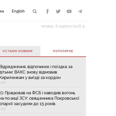
ка
English
четвер, 6 серпня 2026 р.
ОСТАННІ НОВИНИ
ПОПУЛЯРНE
Відрядження, відпочинок і поїздка за
дітьми: ВАКС знову відмовив
Кириленкам у виїзді за кордон
14:00
Працював на ФСБ і наводив вогонь
на позиції ЗСУ: священника Покровської
єпархії засудили до 15 років
13:53