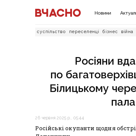
Новини
Актуал
суспільство
переселенці
бізнес
війна
Росіяни вд
по багатоверхівц
Білицькому чере
пала
26 червня 2025 р., 05:44
Російські окупанти щодня обст