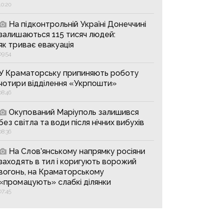
10:20
На підконтрольній Україні Донеччині
залишаються 115 тисяч людей:
як триває евакуація
09:54
У Краматорську припиняють роботу
чотири відділення «Укрпошти»
08:46
Окупований Маріуполь залишився
без світла та води після нічних вибухів
08:36
На Слов’янському напрямку росіяни
заходять в тил і коригують ворожий
вогонь, на Краматорському
«промацують» слабкі ділянки
07:45