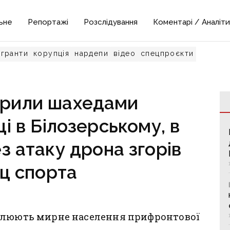
ьне
Репортажі
Розслідування
Коментарі / Аналіти
гранти
корупція
нардепи
відео
спецпроєкти
арили шахедами
і в Білозерському, в
з атаку дрона згорів
ц спорта
рілюють мирне населення прифронтової