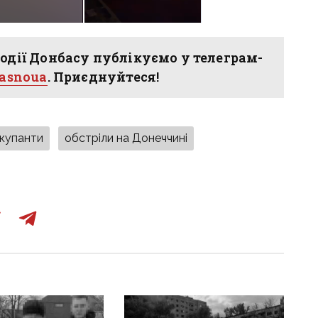
одії Донбасу публікуємо у телеграм-
hasnoua
. Приєднуйтеся!
окупанти
обстріли на Донеччині