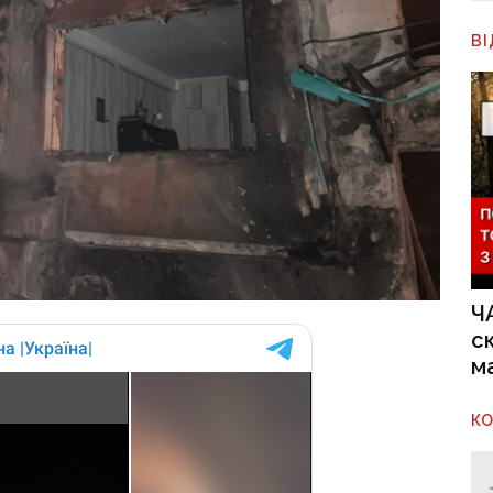
В
Ч
с
м
К