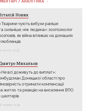
МЕНТАРІ / АНАЛІТИКА
Віталій Новик
«Тварини чують вибухи раніше
та сильніше, ніж людина»: зоопсихолог
розповів, як війна впливає на домашніх
улюбленців
31 липня, 12:33
Дмитро Михальов
«Не всі доживуть до виплат»:
омбудсман Донецької області про
ймовірність отримати компенсації
за житло та реакцію на виселення ВПО
з шелтерів
16 червня, 11:39