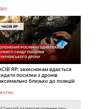
ІДЕО
АСІВ ЯР: захисникам вдається
кидати посилки з дронів
аксимально близько до позицій
ОРОТКО
Генштаб підтвердив ураження двох