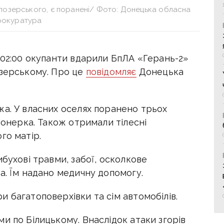
лозерського, є поранені/ Фото: Донецька обласна
рокуратура
 02:00 окупанти вдарили БпЛА «Герань-2»
озерському. Про це
повідомляє
Донецька
жа. У власних оселях поранено трьох
іонерка. Також отримали тілесні
го матір.
ибухові травми, забої, осколкове
а. Їм надано медичну допомогу.
 багатоповерхівки та сім автомобілів.
и по Білицькому. Внаслідок атаки згорів