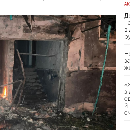
А
Д
н
в
р
Н
з
ж
«
з
е
й
с