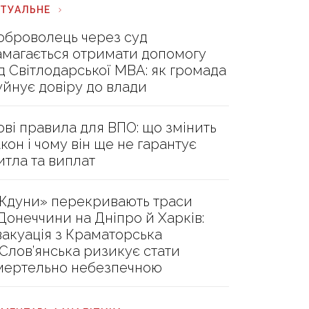
КТУАЛЬНЕ
оброволець через суд
амагається отримати допомогу
ід Світлодарської МВА: як громада
уйнує довіру до влади
ові правила для ВПО: що змінить
акон і чому він ще не гарантує
итла та виплат
Ждуни» перекривають траси
 Донеччини на Дніпро й Харків:
вакуація з Краматорська
 Слов’янська ризикує стати
мертельно небезпечною