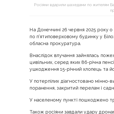
Росіяни вдарили шахедами по жителям Бі
п
На Донеччині 26 червня 2025 року о
по п’ятиповерховому будинку у Біл
обласна прокуратура.
Внаслідок влучання зайнялась поже
цивільних, серед яких 86-річна пенс
ушкодження 15-річний хлопець та йо
У потерпілих діагностовано мінно-в
поранення, закритий перелам і садн
У населеному пункті пошкоджено три
Також росіяни завдали удару дронам