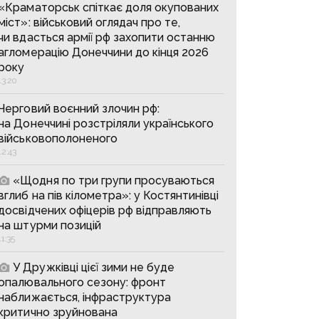
«Краматорськ спіткає доля окупованих
міст»: військовий оглядач про те,
чи вдасться армії рф захопити останню
агломерацію Донеччини до кінця 2026
року
13:20
Черговий воєнний злочин рф:
на Донеччині розстріляли українського
військовополоненого
12:43
«Щодня по три групи просуваються
вглиб на пів кілометра»: у Костянтинівці
досвідчених офіцерів рф відправляють
на штурми позицій
11:35
У Дружківці цієї зими не буде
опалювального сезону: фронт
наближається, інфраструктура
критично зруйнована