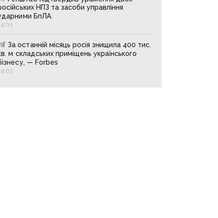
російських НПЗ та засоби управління
ударними БпЛА.
14:01
За останній місяць росія знищила 400 тис.
кв. м складських приміщень українського
бізнесу, — Forbes
14:01