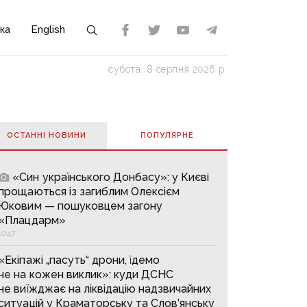
ка
English
субота, 8 серпня 2026 р.
ОСТАННІ НОВИНИ
ПОПУЛЯРНE
«Син українського Донбасу»: у Києві
прощаються із загиблим Олексієм
Юковим — пошуковцем загону
«Плацдарм»
10:47
«Екіпажі „пасуть“ дрони, їдемо
не на кожен виклик»: куди ДСНС
не виїжджає на ліквідацію надзвичайних
ситуацій у Краматорську та Слов’янську