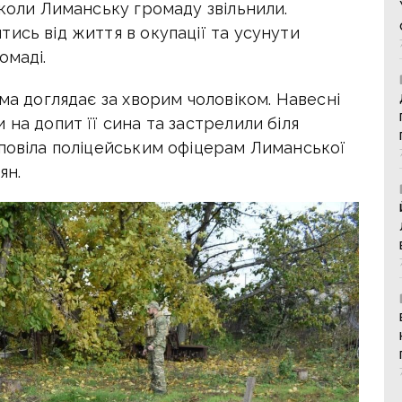
 коли Лиманську громаду звільнили.
ись від життя в окупації та усунути
омаді.
ма доглядає за хворим чоловіком. Навесні
 на допит її сина та застрелили біля
зповіла поліцейським офіцерам Лиманської
ян.