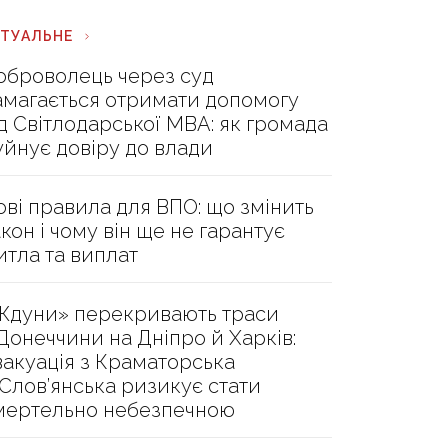
КТУАЛЬНЕ
оброволець через суд
амагається отримати допомогу
ід Світлодарської МВА: як громада
уйнує довіру до влади
ові правила для ВПО: що змінить
акон і чому він ще не гарантує
итла та виплат
Ждуни» перекривають траси
 Донеччини на Дніпро й Харків:
вакуація з Краматорська
 Слов’янська ризикує стати
мертельно небезпечною