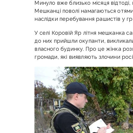
Минуло вже близько місяця відтоді,
Мешканці поволі намагаються отямит
наслідки перебування рашистів у гр
У селі Коровій Яр літня мешканка са
до них прийшли окупанти, викликали
власного будинку. Про це жінка ро
громади, які виявляють злочини росі