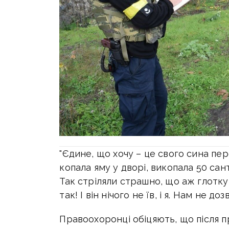
"Єдине, що хочу – це свого сина пе
копала яму у дворі, викопала 50 сант
Так стріляли страшно, що аж глотку 
так! І він нічого не їв, і я. Нам не д
Правоохоронці обіцяють, що після п