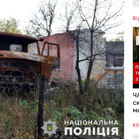
В
Ч
с
м
К