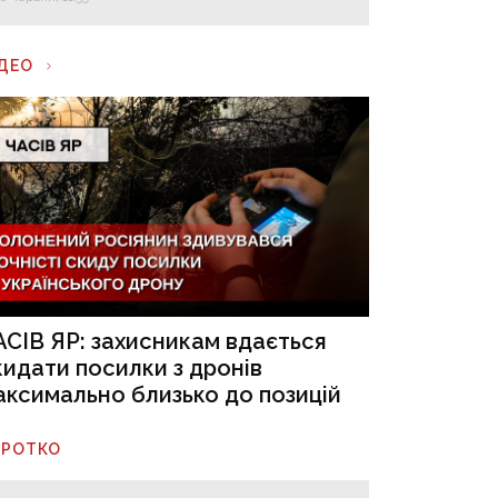
ІДЕО
АСІВ ЯР: захисникам вдається
кидати посилки з дронів
аксимально близько до позицій
ОРОТКО