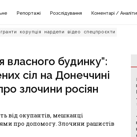
ьне
Репортажі
Розслідування
Коментарі / Аналіти
гранти
корупція
нардепи
відео
спецпроєкти
я власного будинку":
них сіл на Донеччині
про злочини росіян
ють від окупантів, мешканці
нями про допомогу. Злочини рашистів