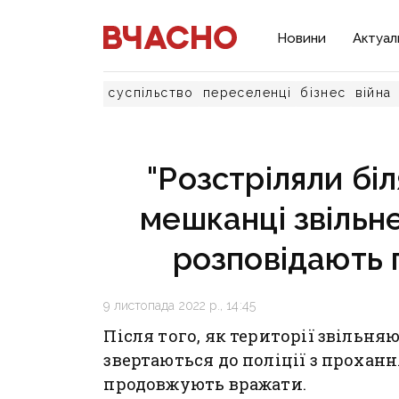
Новини
Актуал
суспільство
переселенці
бізнес
війна
"Розстріляли біл
мешканці звільне
розповідають 
9 листопада 2022 р., 14:45
Після того, як території звільня
звертаються до поліції з прохан
продовжують вражати.