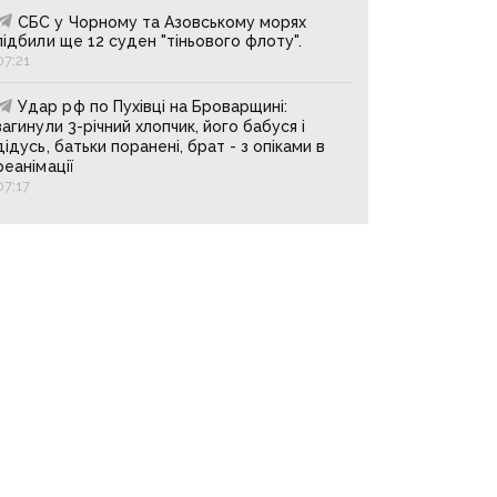
СБС у Чорному та Азовському морях
підбили ще 12 суден "тіньового флоту".
07:21
Удар рф по Пухівці на Броварщині:
загинули 3-річний хлопчик, його бабуся і
дідусь, батьки поранені, брат - з опіками в
реанімації
07:17