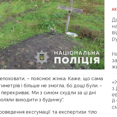
А
Д
н
в
р
Н
з
ж
репоховати, – пояснює жінка. Каже, що сама
«
иметрів і більше не змогла, бо дощі були. –
з
перекриває. Ми з сином схудли за ці дні
е
озволяли виходити з будинку".
й
с
роведення ексгумації та експертизи тіло