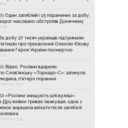
09:00
Один загиблий і 15 поранених за добу:
ворог масовано обстріляв Донеччину
07:08
За добу 27 тисяч українців підтримали
петицію про присвоєння Олексію Юкову
звання Героя України посмертно
07:00
Відео. Росіяни вдарили
по Слов’янську «Торнадо-С»: загинула
людина, п’ятеро поранені
7 серпня, 16:27
«Росіяни знищують цілі вулиці»:
з Дружківки триває евакуація, одна з
жінок вирішила виїхати після загибелі
чоловіка
7 серпня, 13:05