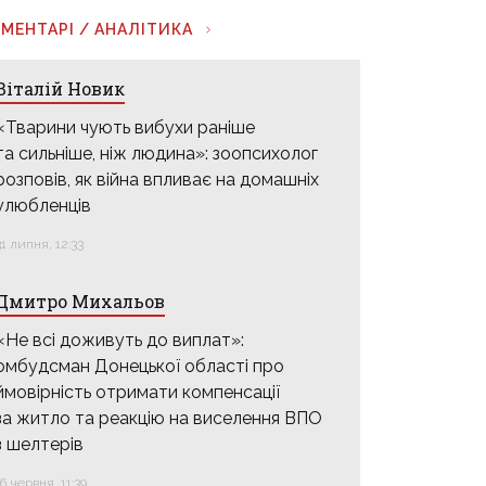
МЕНТАРІ / АНАЛІТИКА
Віталій Новик
«Тварини чують вибухи раніше
та сильніше, ніж людина»: зоопсихолог
розповів, як війна впливає на домашніх
улюбленців
31 липня, 12:33
Дмитро Михальов
«Не всі доживуть до виплат»:
омбудсман Донецької області про
ймовірність отримати компенсації
за житло та реакцію на виселення ВПО
з шелтерів
16 червня, 11:39