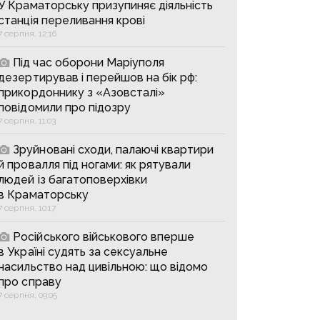
У Краматорську призупиняє діяльність
станція переливання крові
7 серпня, 12:16
Під час оборони Маріуполя
дезертирував і перейшов на бік рф:
прикордоннику з «Азовсталі»
повідомили про підозру
7 серпня, 11:03
Зруйновані сходи, палаючі квартири
й провалля під ногами: як рятували
людей із багатоповерхівки
в Краматорську
7 серпня, 10:17
Російського військового вперше
в Україні судять за сексуальне
насильство над цивільною: що відомо
про справу
7 серпня, 09:05