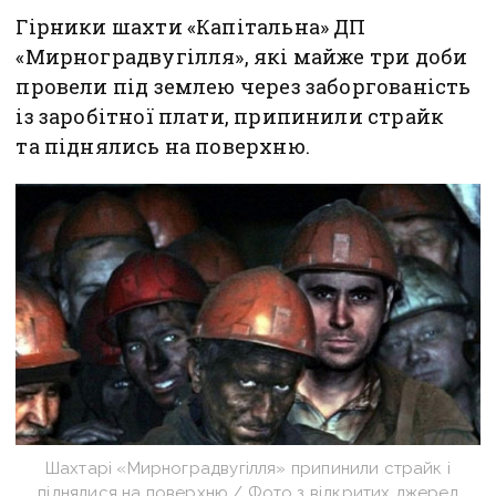
Гірники шахти «Капітальна» ДП
«Мирноградвугілля», які майже три доби
провели під землею через заборгованість
із заробітної плати, припинили страйк
та піднялись на поверхню.
Шахтарі «Мирноградвугілля» припинили страйк і
піднялися на поверхню / Фото з відкритих джерел