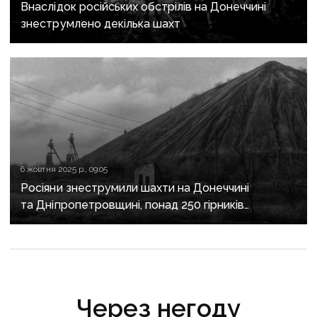
Внаслідок російських обстрілів на Донеччині
знеструмлено декілька шахт
6 жовтня 2025 р., 09:05
Росіяни знеструмили шахти на Донеччині
та Дніпропетровщині, понад 250 гірників
залишилися під землею — Волинець
Через негоду