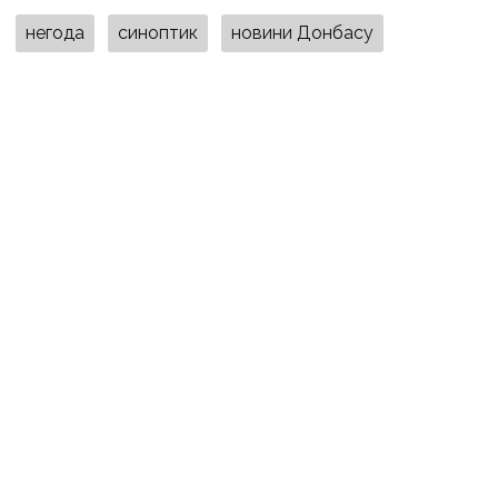
негода
синоптик
новини Донбасу
ПОДІЛИТИСЯ У СОЦМЕРЕЖАХ:
ТАКОЖ ЗА ТЕМОЮ
6 серпня, 14:00
Відрядження, відпочинок і поїздка за дітьми: ВАКС
знову відмовив Кириленкам у виїзді за кордон