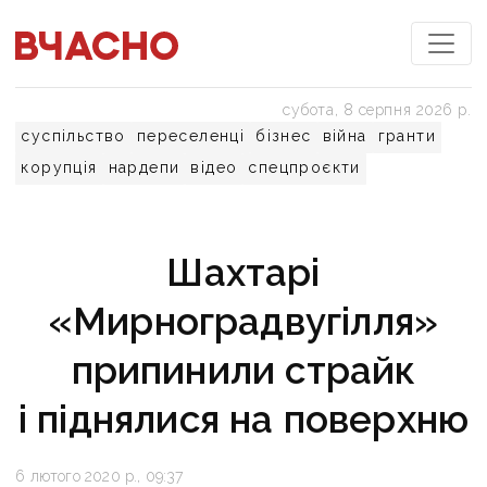
субота, 8 серпня 2026 р.
суспільство
переселенці
бізнес
війна
гранти
корупція
нардепи
відео
спецпроєкти
Шахтарі
«Мирноградвугілля»
припинили страйк
і піднялися на поверхню
6 лютого 2020 р., 09:37