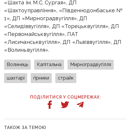
«Шахта ім. М.С. Сургая», ДП
«Шахтоуправління», «Південнодонбаське №
1», ДП «Мирноградвугілля», ДП
«Селидіввугілля», ДП «Торецьквугілля», ДП
«Первомайськвугілля», ПАТ
«Лисичанськвугілля», ДП «Львіввугілля», ДП
«Волиньвугілля».
Волинець
Капітальна
Мирноградвугілля
шахтарі
гірники
страйк
ПОДІЛИТИСЯ У СОЦМЕРЕЖАХ:
ТАКОЖ ЗА ТЕМОЮ