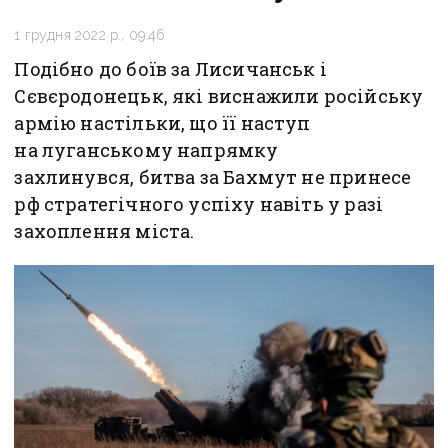
1 грудня 2022 р., 09:46
Подібно до боїв за Лисичанськ і
Сєвєродонецьк, які виснажили російську
армію настільки, що її наступ
на луганському напрямку
захлинувся, битва за Бахмут не принесе
рф стратегічного успіху навіть у разі
захоплення міста.