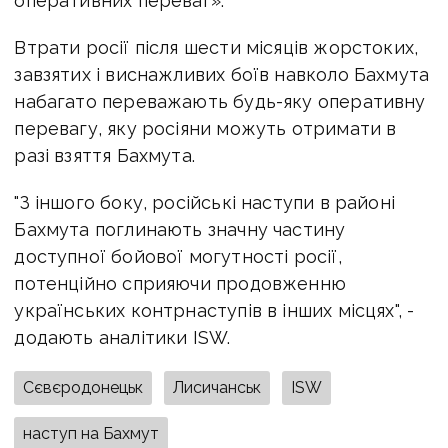
оперативних переваг».
Втрати росії після шести місяців жорстоких,
завзятих і виснажливих боїв навколо Бахмута
набагато переважають будь-яку оперативну
перевагу, яку росіяни можуть отримати в
разі взяття Бахмута.
"З іншого боку, російські наступи в районі
Бахмута поглинають значну частину
доступної бойової могутності росії,
потенційно сприяючи продовженню
українських контрнаступів в інших місцях", -
додають аналітики ISW.
Сєвєродонецьк
Лисичанськ
ISW
наступ на Бахмут