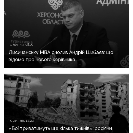
31 липня, 08:00
Лисичанську МВА очолив Андрій Шибаєв: що
відомо про нового керівника
30 липня, 12:20
«Бої триватимуть ще кілька тижнів»: росіяни