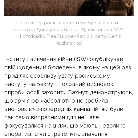
Постріл з української системи Буревій на лінії
фронту в Донецькій області, 29 листопада 2022
(Фото:Radio Free Europe/Radio Liberty/Serhii
Nuzhnenko)
Інститут вивчення війни (ISW) опублікував
свій щоденний бюлетень, в якому на цей раз
приділяє особливу увагу російському
наступу на Бахмут. Головний висновок:
спроби росії захопити Бахмут демонструють,
що армія рф «абсолютно не зробила
висновків» з попередніх кампаній, які були
так само витратними для неї, але
фокусувалися на цілях, що мають невелике
оперативне чи стратегічне значення.