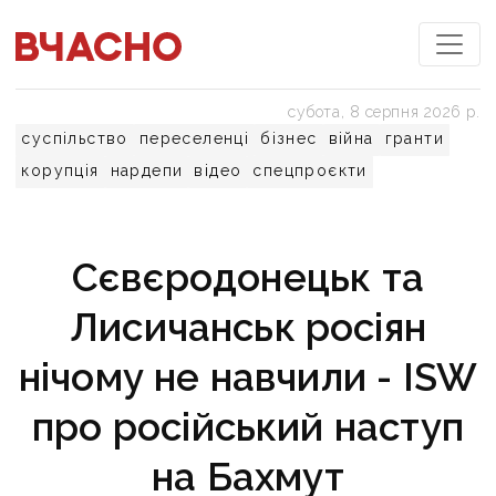
субота, 8 серпня 2026 р.
суспільство
переселенці
бізнес
війна
гранти
корупція
нардепи
відео
спецпроєкти
Сєвєродонецьк та
Лисичанськ росіян
нічому не навчили - ISW
про російський наступ
на Бахмут