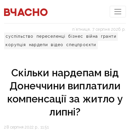
пʼятниця, 7 серпня 2026 р.
суспільство
переселенці
бізнес
війна
гранти
корупція
нардепи
відео
спецпроєкти
Скільки нардепам від
Донеччини виплатили
компенсації за житло у
липні?
28 серпня 2022 р., 11:51