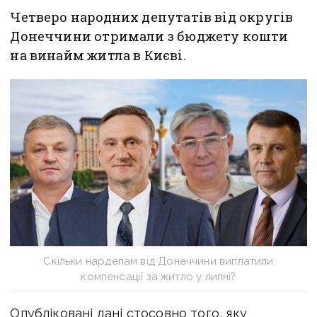
Четверо народних депутатів від округів
Донеччини отримали з бюджету кошти
на винайм житла в Києві.
Скільки нардепам від Донеччини виплатили
компенсації за житло у липні?
Опубліковані дані стосовно того, яку