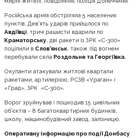
мирні жителі, повідомляє поліція Донеччини.
Російська армія обстріляла 5 населених
пунктів. Дев’ять ударів прийшлося по
Авдіївці
, тричі рашисти вдарили по
Краматорську
, дві ракети із ЗРК «С-300»
поцілили в
Слов’янськ
, також під вогнем
перебували села
Роздольне та Георгіївка.
Окупанти атакували житлові квартали
ракетами, артилерією, РСЗВ «Ураган» і
«Град», ЗРК «С-300».
Ворог зруйнував і пошкодив 15 цивільних
об’єктів – 8 багатоквартирних будинків,
школу, машинобудівний завод, залізницю.
Оперативну інформацію про події Донбасу