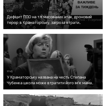
13:00
Дефіцит ППО на тлі масованих атак, дроновий
терор в Краматорську, загроза втрати
Костянтинівки та прощання з Олексієм Юковим:
важливе за тиждень
10:45
У Краматорську названа на честь Степана
Чубенка школа може втратити його ім'я: мама
загиблого героя розповіла про рішення влади