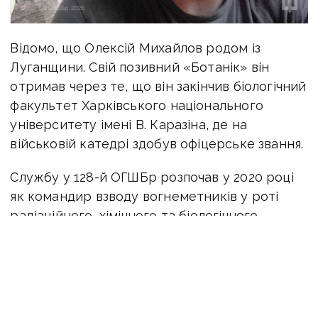
Відомо, що Олексій Михайлов родом із
Луганщини. Свій позивний «Ботанік» він
отримав через те, що він закінчив біологічний
факультет Харківського національного
університету імені В. Каразіна, де на
військовій катедрі здобув офіцерське звання.
Службу у 128-й ОГШБр розпочав у 2020 році
як командир взводу вогнеметників у роті
радіаційного, хімічного та біологічного
захисту. Його контракт мав завершитися
влітку 2022 року, але через повномасштабне
вторгнення росії Олексій продовжив
захищати країну і став командиром роти.