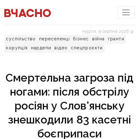
неділя, 9 серпня 2026 р.
суспільство
переселенці
бізнес
війна
гранти
корупція
нардепи
відео
спецпроєкти
Смертельна загроза під
ногами: після обстрілу
росіян у Слов’янську
знешкодили 83 касетні
боєприпаси