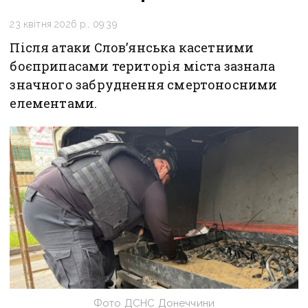
23 квітня 2026 р., 09:39
Після атаки Слов’янська касетними
боєприпасами територія міста зазнала
значного забруднення смертоносними
елементами.
Фото ДСНС Донеччини