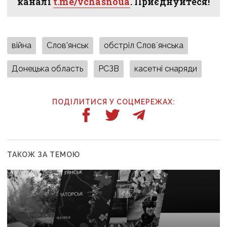
каналі
t.me/vchasnoua
. Приєднуйтеся!
війна
Слов'янськ
обстріл Слов`янська
Донецька область
РСЗВ
касетні снаряди
ПОДІЛИТИСЯ У СОЦМЕРЕЖАХ:
ТАКОЖ ЗА ТЕМОЮ