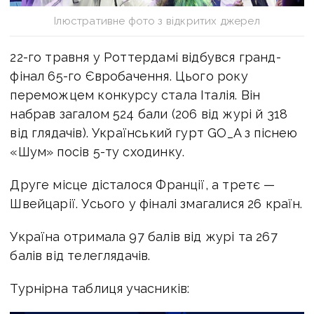
Ілюстративне фото з відкритих джерел
22-го травня у Роттердамі відбувся гранд-
фінал 65-го Євробачення. Цього року
переможцем конкурсу стала Італія. Він
набрав загалом 524 бали (206 від журі й 318
від глядачів). Український гурт GO_A з піснею
«Шум» посів 5-ту сходинку.
Друге місце дісталося Франції, а третє —
Швейцарії. Усього у фіналі змагалися 26 країн.
Україна отримала 97 балів від журі та 267
балів від телеглядачів.
Турнірна таблиця учасників: