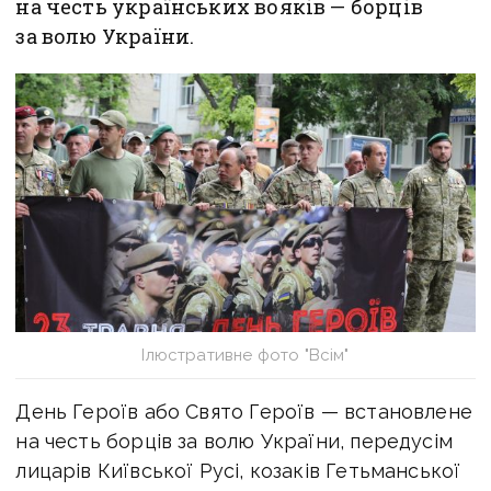
на честь українських вояків — борців
за волю України.
Ілюстративне фото "Всім"
День Героїв або Свято Героїв — встановлене
на честь борців за волю України, передусім
лицарів Київської Русі, козаків Гетьманської