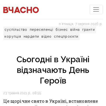
пʼятниця, 7 серпня 2026 р.
суспільство
переселенці
бізнес
війна
гранти
корупція
нардепи
відео
спецпроєкти
Сьогодні в Україні
відзначають День
Героїв
23 травня 2021 р., 08:55
Це щорічне свято в Україні, встановлене