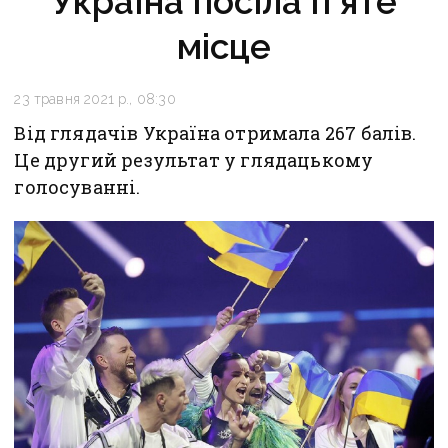
Україна посіла п’яте
місце
23 травня 2021 р., 08:30
Від глядачів Україна отримала 267 балів.
Це другий результат у глядацькому
голосуванні.