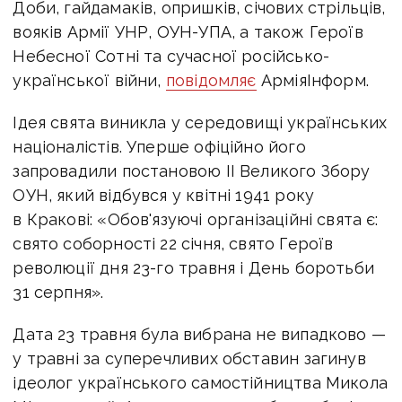
Доби, гайдамаків, опришків, січових стрільців,
вояків Армії УНР, ОУН-УПА, а також Героїв
Небесної Сотні та сучасної російсько-
української війни,
повідомляє
АрміяІнформ.
Ідея свята виникла у середовищі українських
націоналістів. Уперше офіційно його
запровадили постановою ІІ Великого Збору
ОУН, який відбувся у квітні 1941 року
в Кракові: «Обов'язуючі організаційні свята є:
свято соборності 22 січня, свято Героїв
революції дня 23-го травня і День боротьби
31 серпня».
Дата 23 травня була вибрана не випадково —
у травні за суперечливих обставин загинув
ідеолог українського самостійництва Микола