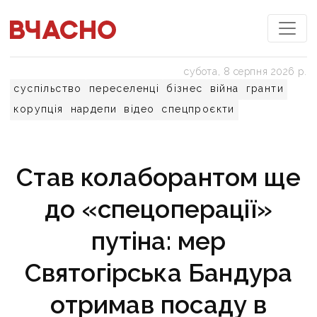
субота, 8 серпня 2026 р.
суспільство
переселенці
бізнес
війна
гранти
корупція
нардепи
відео
спецпроєкти
Став колаборантом ще
до «спецоперації»
путіна: мер
Святогірська Бандура
отримав посаду в