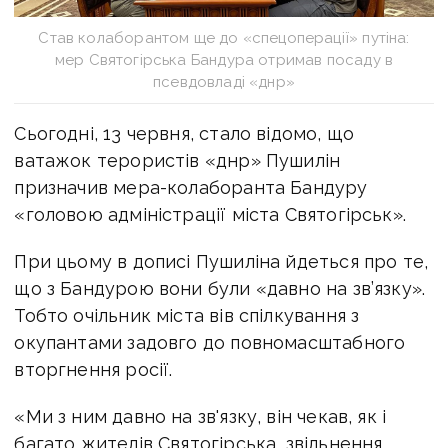
Став колаборантом ще до «спецоперації» путіна:
мер Святогірська Бандура отримав посаду в
псевдовладі «днр»
Сьогодні, 13 червня, стало відомо, що
ватажок терористів «днр» Пушилін
призначив мера-колаборанта Бандуру
«головою адміністрації міста Святогірськ».
При цьому в дописі Пушиліна йдеться про те,
що з Бандурою вони були «давно на зв’язку».
Тобто очільник міста вів спілкування з
окупантами задовго до повномасштабного
вторгнення росії.
«Ми з ним давно на зв'язку, він чекав, як і
багато жителів Святогірська, звільнення,