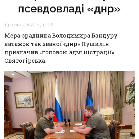
псевдовладі «днр»
13 червня 2022 р., 12:06
Мера-зрадника Володимира Бандуру
ватажок так званої «днр» Пушилін
призначив «головою адміністрації»
Святогірська.